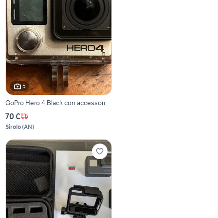
5
GoPro Hero 4 Black con accessori
70 €
Sirolo
(
AN
)