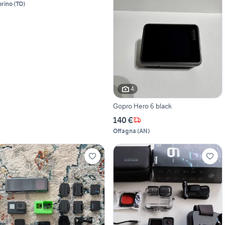
orino
(
TO
)
4
Gopro Hero 6 black
140 €
Offagna
(
AN
)