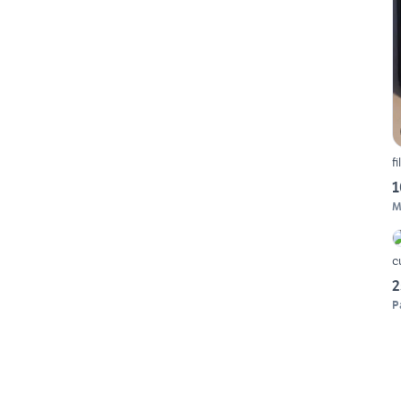
f
1
M
c
2
P