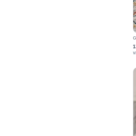
G
1
V