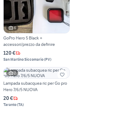
6
GoPro Hero 5 Black +
accessori/prezzo da definire
120 €
San Martino Siccomario
(
PV
)
2
Lampada subacquea ric per Go pro
Hero 7/6/5 NUOVA
20 €
Taranto
(
TA
)