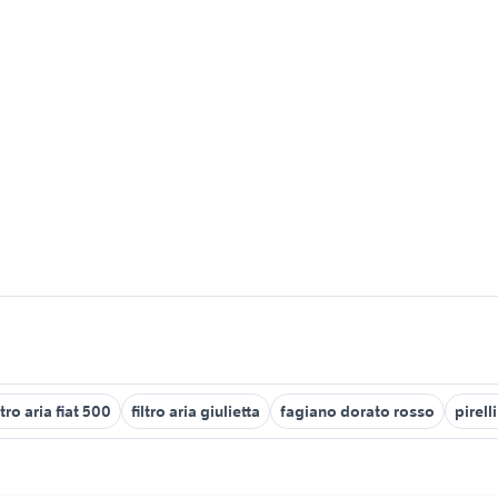
ltro aria fiat 500
filtro aria giulietta
fagiano dorato rosso
pirell