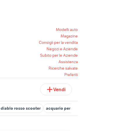
Modelli auto
Magazine
Consigli per la vendita
Negozi e Aziende
Subito per le Aziende
Assistenza
Ricerche salvate
Preferiti
Vendi
i diablo rosso scooter
acquario per pesci rossi con filtro
filtri n