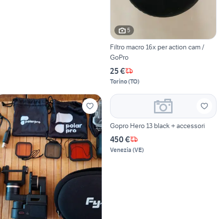
5
Filtro macro 16x per action cam /
GoPro
25 €
Torino
(
TO
)
Gopro Hero 13 black + accessori
450 €
Venezia
(
VE
)