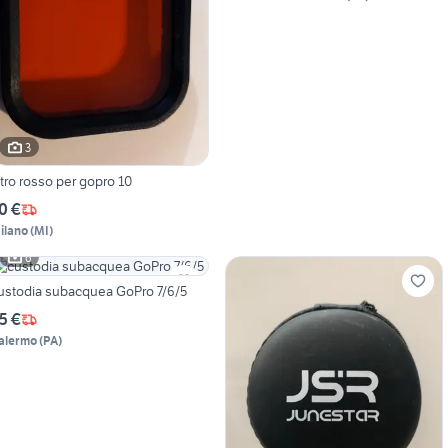
3
iltro rosso per gopro 10
0 €
ilano
(
MI
)
6
ustodia subacquea GoPro 7/6/5
5 €
alermo
(
PA
)