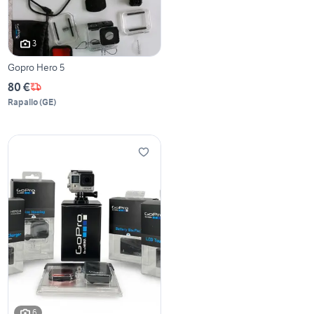
3
Gopro Hero 5
80 €
Rapallo
(
GE
)
6