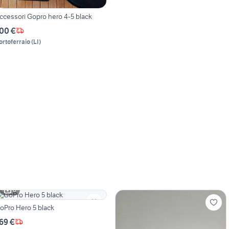
ccessori Gopro hero 4-5 black
00 €
ortoferraio
(
LI
)
6
oPro Hero 5 black
69 €