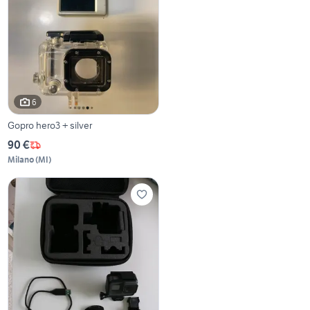
6
Gopro hero3 + silver
90 €
Milano
(
MI
)