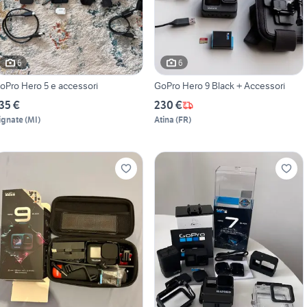
6
6
oPro Hero 5 e accessori
GoPro Hero 9 Black + Accessori
35 €
230 €
ignate
(
MI
)
Atina
(
FR
)