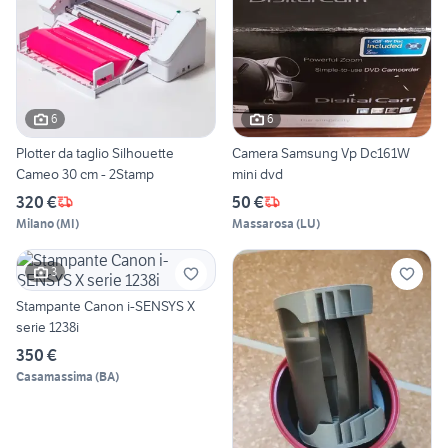
6
6
Plotter da taglio Silhouette
Camera Samsung Vp Dc161W
Cameo 30 cm - 2Stamp
mini dvd
320 €
50 €
Milano
(
MI
)
Massarosa
(
LU
)
3
Stampante Canon i-SENSYS X
serie 1238i
350 €
Casamassima
(
BA
)