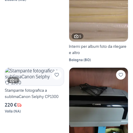
5
Interni per album foto da rilegare
e altro
Bologna
(
BO
)
6
Stampante fotografica a
sublimaCanon Selphy CP1300
220 €
Volla
(
NA
)