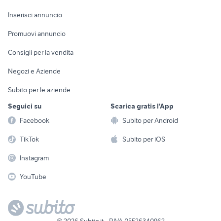
Arredamento e
Console e
Accessori per
Casalinghi
Inserisci annuncio
Videogiochi
animali
Elettrodomestici
Promuovi annuncio
Audio/Video
Musica e Film
Giardino e Fai da te
Consigli per la vendita
Fotografia
Libri e Riviste
Abbigliamento e
Negozi e Aziende
Telefonia
Strumenti Musicali
Accessori
Subito per le aziende
Sports
Tutto per i bambini
Seguici su
Scarica gratis l'App
Biciclette
Facebook
Subito per Android
Collezionismo
TikTok
Subito per iOS
Instagram
YouTube
©
2026
Subito.it - P.IVA 05526340962