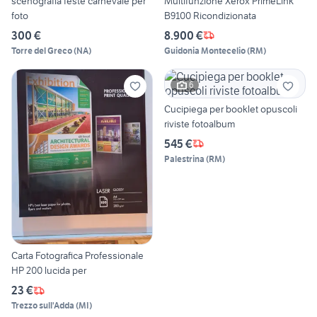
scenografia feste carnevale per
Multifunzione Xerox PrimeLink
foto
B9100 Ricondizionata
300 €
8.900 €
Torre del Greco
(
NA
)
Guidonia Montecelio
(
RM
)
6
Cucipiega per booklet opuscoli
riviste fotoalbum
545 €
Palestrina
(
RM
)
Carta Fotografica Professionale
HP 200 lucida per
23 €
Trezzo sull'Adda
(
MI
)