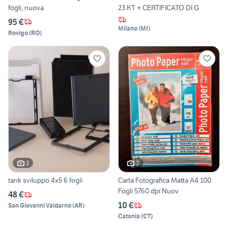
fogli, nuova
23 KT + CERTIFICATO DI G
95 €
Milano
(
MI
)
Rovigo
(
RO
)
3
2
tank sviluppo 4x5 6 fogli
Carta Fotografica Matta A4 100
Fogli 5760 dpi Nuov
48 €
10 €
San Giovanni Valdarno
(
AR
)
Catania
(
CT
)