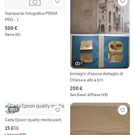
Stampante fotografica PIXMA
PRO - 1
500 €
Siena
(
SI
)
6
Immagini d'epoca dettaglio di
Chiesa e altri a b/n
200 €
San Dona' di Piave
(
VE
)
5
Carta Epson quality media pack
15 €
Lissone
(
MB
)