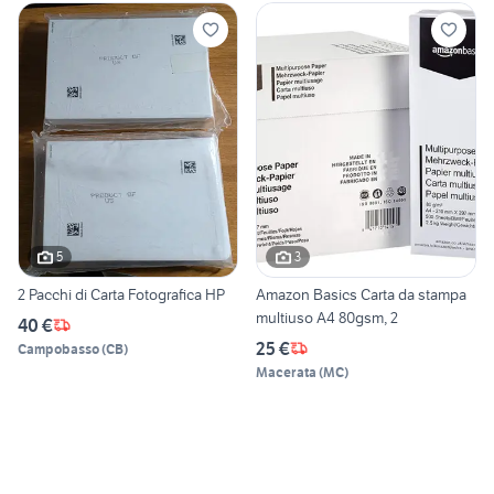
5
3
2 Pacchi di Carta Fotografica HP
Amazon Basics Carta da stampa
multiuso A4 80gsm, 2
40 €
25 €
Campobasso
(
CB
)
Macerata
(
MC
)