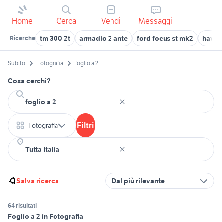
Home
Cerca
Vendi
Messaggi
tm 300 2t
armadio 2 ante
ford focus st mk2
haval
Ricerche
Subito
Fotografia
foglio a 2
Cosa cerchi?
Filtri
Fotografia
Salva ricerca
Dal più rilevante
64 risultati
Foglio a 2 in Fotografia