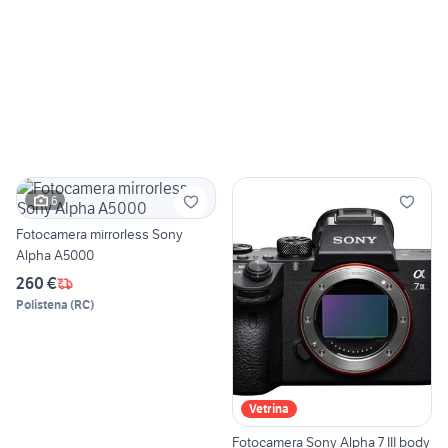
6
Fotocamera mirrorless Sony
Alpha A5000
260 €
Polistena
(
RC
)
Vetrina
Fotocamera Sony Alpha 7 III body