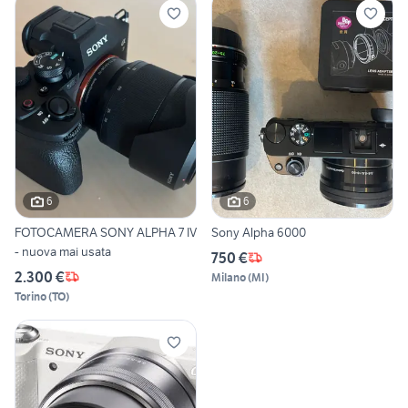
6
6
FOTOCAMERA SONY ALPHA 7 IV
Sony Alpha 6000
- nuova mai usata
750 €
2.300 €
Milano
(
MI
)
Torino
(
TO
)