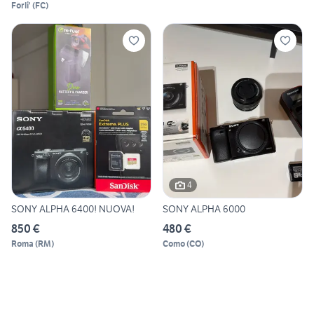
Forli'
(
FC
)
4
SONY ALPHA 6400! NUOVA!
SONY ALPHA 6000
850 €
480 €
Roma
(
RM
)
Como
(
CO
)