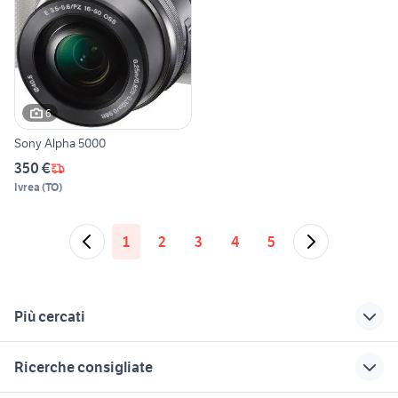
6
Sony Alpha 5000
350 €
Ivrea
(
TO
)
1
2
3
4
5
Più cercati
Correlati
Richerche simili
Suggerimenti
Ricerche consigliate
fotocamera sony
sony alpha 230
nikon d1