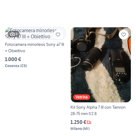
4
Fotocamera mirrorless Sony a7 III
+ Obiettivo
1.000 €
Cosenza
(
CS
)
Vetrina
Kit Sony Alpha 7 III con Tamron
28-75 mm f/2.8
1.250 €
Milano
(
MI
)