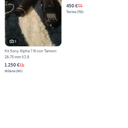
450 €
Torino
(
TO
)
6
Kit Sony Alpha 7 III con Tamron
28-75 mm f/2.8
1.250 €
Milano
(
MI
)