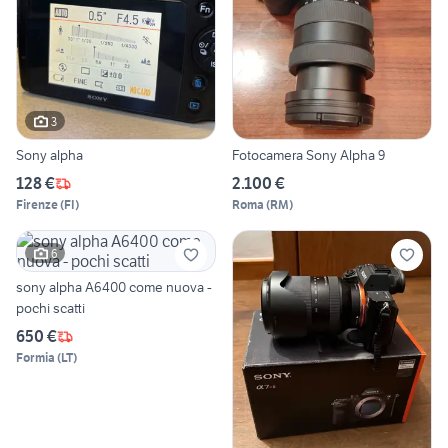
3
Sony alpha
Fotocamera Sony Alpha 9
128 €
2.100 €
Firenze
(
FI
)
Roma
(
RM
)
6
sony alpha A6400 come nuova -
pochi scatti
650 €
Formia
(
LT
)