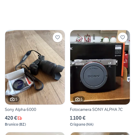
5
6
Sony Alpha 6000
Fotocamera SONY ALPHA 7C
420 €
1.100 €
Brunico
(
BZ
)
Crispano
(
NA
)