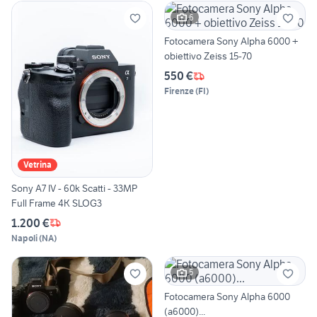
6
Fotocamera Sony Alpha 6000 +
obiettivo Zeiss 15-70
550 €
Firenze
(
FI
)
Vetrina
Sony A7 IV - 60k Scatti - 33MP
Full Frame 4K SLOG3
1.200 €
Napoli
(
NA
)
5
Fotocamera Sony Alpha 6000
(a6000)...