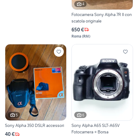
4
Fotocamera Sony Alpha 7R II con
scatola originale
650 €
Roma
(
RM
)
5
6
Sony Alpha 350 DSLR accessori
Sony Alpha A65 SLT-A65V
Fotocamera + Borsa
40 €