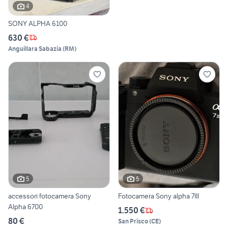
4
SONY ALPHA 6100
630 €
Anguillara Sabazia
(
RM
)
5
5
accessori fotocamera Sony
Fotocamera Sony alpha 7III
Alpha 6700
1.550 €
80 €
San Prisco
(
CE
)