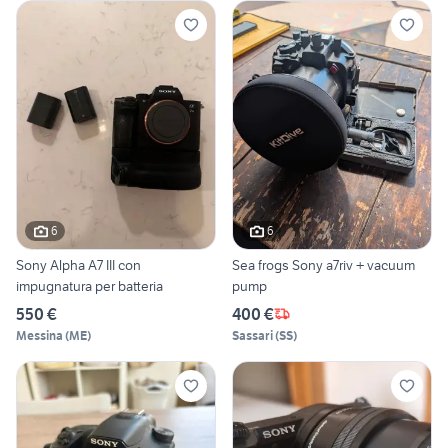
6
6
Sony Alpha A7 III con
Sea frogs Sony a7riv + vacuum
impugnatura per batteria
pump
550 €
400 €
Messina
(
ME
)
Sassari
(
SS
)