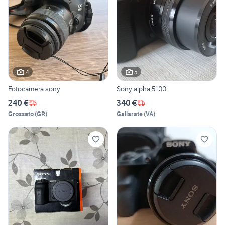
4
5
Fotocamera sony
Sony alpha 5100
240 €
340 €
Grosseto
(
GR
)
Gallarate
(
VA
)