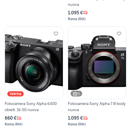
nuova
1.095 €
Roma
(
RM
)
5
Vetrina
Fotocamera Sony Alpha 6400
Fotocamera Sony Alpha 7 III body
obiett. 16-50 nuova
nuova
660 €
1.095 €
Roma
(
RM
)
Roma
(
RM
)