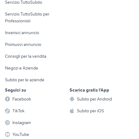
Servizio TuttoSubito
elettronica
per la casa e la
sports e hobby
Servizio TuttoSubito per
persona
Informatica
Animali
Professionisti
Arredamento e
Console e
Accessori per
Casalinghi
Inserisci annuncio
Videogiochi
animali
Elettrodomestici
Promuovi annuncio
Audio/Video
Musica e Film
Giardino e Fai da te
Consigli per la vendita
Fotografia
Libri e Riviste
Abbigliamento e
Negozi e Aziende
Telefonia
Strumenti Musicali
Accessori
Subito per le aziende
Sports
Tutto per i bambini
Seguici su
Scarica gratis l'App
Biciclette
Facebook
Subito per Android
Collezionismo
TikTok
Subito per iOS
Instagram
YouTube