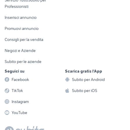
Servizio TuttoSubito per
persona
Informatica
Animali
Professionisti
Arredamento e
Console e
Accessori per
Casalinghi
Inserisci annuncio
Videogiochi
animali
Elettrodomestici
Promuovi annuncio
Audio/Video
Musica e Film
Giardino e Fai da te
Consigli per la vendita
Fotografia
Libri e Riviste
Abbigliamento e
Negozi e Aziende
Telefonia
Strumenti Musicali
Accessori
Subito per le aziende
Sports
Tutto per i bambini
Seguici su
Scarica gratis l'App
Biciclette
Facebook
Subito per Android
Collezionismo
TikTok
Subito per iOS
Instagram
YouTube