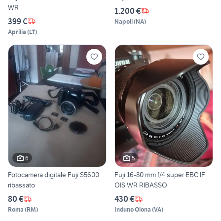
WR
1.200 €
399 €
Napoli
(
NA
)
Aprilia
(
LT
)
6
5
Fotocamera digitale Fuji S5600
Fuji 16-80 mm f/4 super EBC IF
ribassato
OIS WR RIBASSO
80 €
430 €
Roma
(
RM
)
Induno Olona
(
VA
)