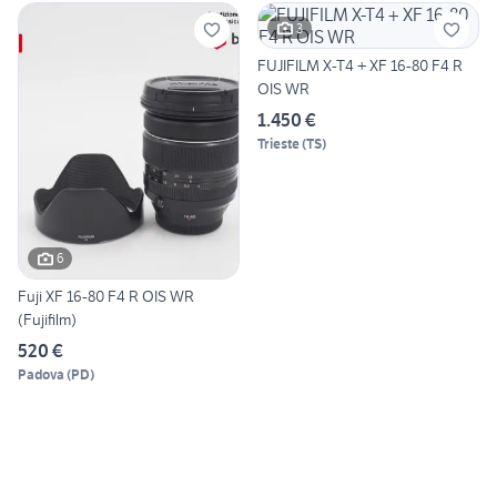
3
FUJIFILM X-T4 + XF 16-80 F4 R
OIS WR
1.450 €
Trieste
(
TS
)
6
Fuji XF 16-80 F4 R OIS WR
(Fujifilm)
520 €
Padova
(
PD
)