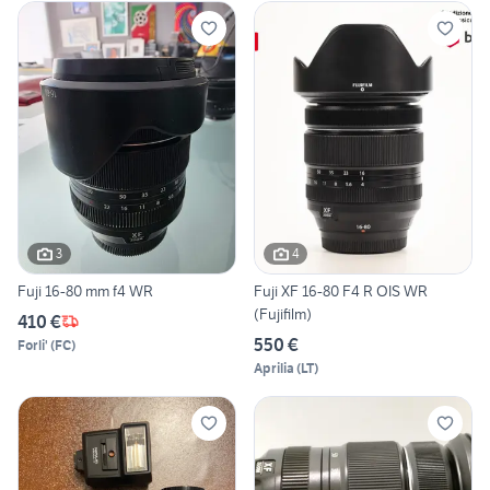
3
4
Fuji 16-80 mm f4 WR
Fuji XF 16-80 F4 R OIS WR
(Fujifilm)
410 €
550 €
Forli'
(
FC
)
Aprilia
(
LT
)