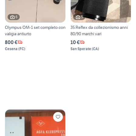
6
5
Olympus OM-1 set completo con
35 Reflex da collezionismo anni
valigia antiurto
80/90 marchi vari
800 €
10 €
Cesena
(
FC
)
San Sperate
(
CA
)