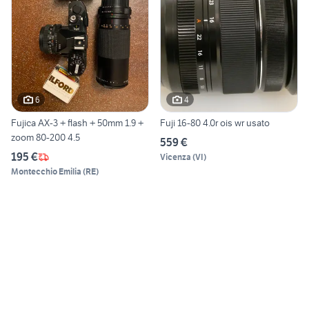
6
4
Fujica AX-3 + flash + 50mm 1.9 +
Fuji 16-80 4.0r ois wr usato
zoom 80-200 4.5
559 €
195 €
Vicenza
(
VI
)
Montecchio Emilia
(
RE
)