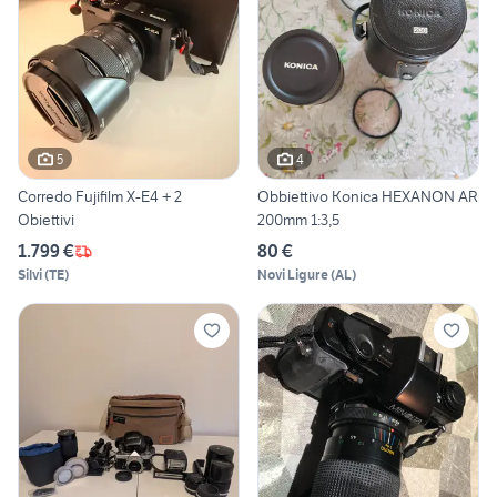
5
4
Corredo Fujifilm X-E4 + 2
Obbiettivo Konica HEXANON AR
Obiettivi
200mm 1:3,5
1.799 €
80 €
Silvi
(
TE
)
Novi Ligure
(
AL
)