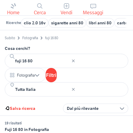
Home
Cerca
Vendi
Messaggi
clio 2.0 16v
sigarette anni 80
libri anni 80
carburat
Ricerche
Subito
Fotografia
fuji 16 80
Cosa cerchi?
Filtri
Fotografia
Salva ricerca
Dal più rilevante
19 risultati
Fuji 16 80 in Fotografia