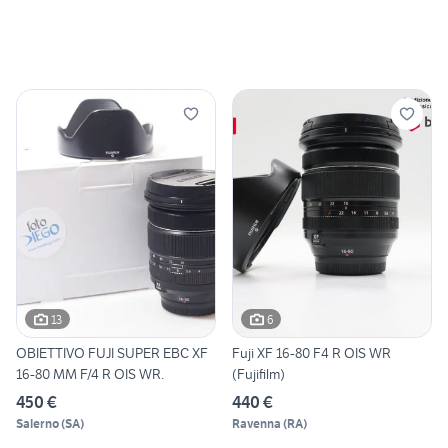
13
6
OBIETTIVO FUJI SUPER EBC XF
Fuji XF 16-80 F4 R OIS WR
16-80 MM F/4 R OIS WR.
(Fujifilm)
450 €
440 €
Salerno
(
SA
)
Ravenna
(
RA
)