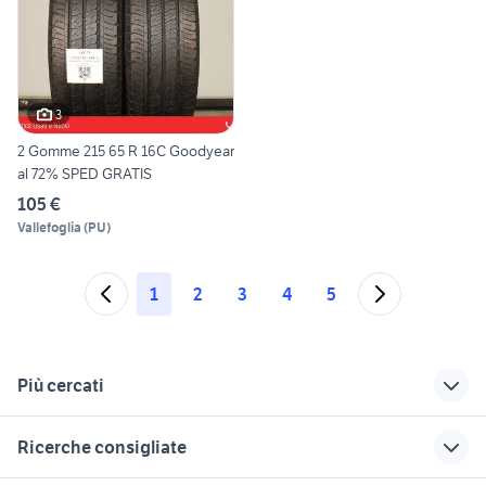
3
2 Gomme 215 65 R 16C Goodyear
al 72% SPED GRATIS
105 €
Vallefoglia
(
PU
)
1
2
3
4
5
Più cercati
Correlati
Richerche simili
Suggerimenti
Ricerche consigliate
gomme 195 45 r16
toyota rav4
suzuki jimny diesel