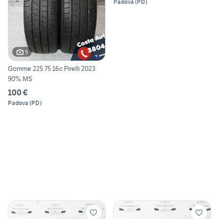
Padova
(
PD
)
5
Gomme 225 75 16c Pirelli 2023
90% MS
100 €
Padova
(
PD
)