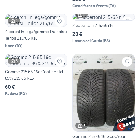
Castelfranco Veneto
(
TV
)
5
2
2 copertoni 215/65 r16
4 cerchi in lega/gomme Daihatsu
20 €
Terios 215/65 R16
Lonato del Garda
(
BS
)
None
(
TO
)
5
Gomme 215 65 16c Continental
85% 215 65 R16
60 €
Padova
(
PD
)
5
Gomme 215 45 16 GoodYear