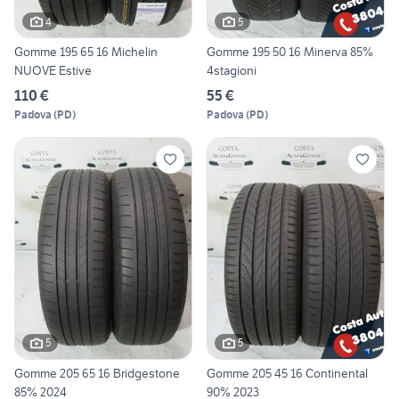
4
5
Gomme 195 65 16 Michelin
Gomme 195 50 16 Minerva 85%
NUOVE Estive
4stagioni
110 €
55 €
Padova
(
PD
)
Padova
(
PD
)
5
5
Gomme 205 65 16 Bridgestone
Gomme 205 45 16 Continental
85% 2024
90% 2023