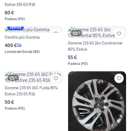
Estive 195 60 R16
60 €
Padova
(
PD
)
Vetrina
5
Cerchio più Gomma
Gomme 215 65 16c Continental
400 €
85% Estive
Lonato del Garda
(
BS
)
55 €
Padova
(
PD
)
5
Gomme 235 65 16C Fulda 85%
Estive 235 65 R16
50 €
Padova
(
PD
)