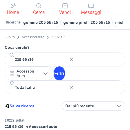
Home
Cerca
Vendi
Messaggi
gomme 205 55 r16
gomme pirelli 205 55 r16
micheli
Ricerche
Subito
Accessori auto
215 65 r16
Cosa cerchi?
Accessori
Filtri
Auto
Salva ricerca
Dal più recente
2.022 risultati
215 65 r16 in Accessori auto