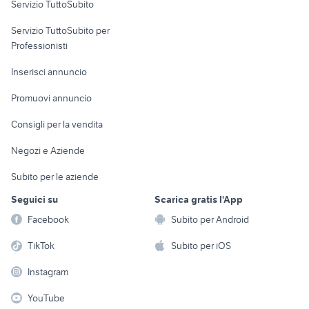
Servizio TuttoSubito
elettronica
per la casa e la
sports e hobby
Servizio TuttoSubito per
persona
Informatica
Animali
Professionisti
Arredamento e
Console e
Accessori per
Casalinghi
Inserisci annuncio
Videogiochi
animali
Elettrodomestici
Promuovi annuncio
Audio/Video
Musica e Film
Giardino e Fai da te
Consigli per la vendita
Fotografia
Libri e Riviste
Abbigliamento e
Negozi e Aziende
Telefonia
Strumenti Musicali
Accessori
Subito per le aziende
Sports
Tutto per i bambini
Seguici su
Scarica gratis l'App
Biciclette
Facebook
Subito per Android
Collezionismo
TikTok
Subito per iOS
Instagram
YouTube