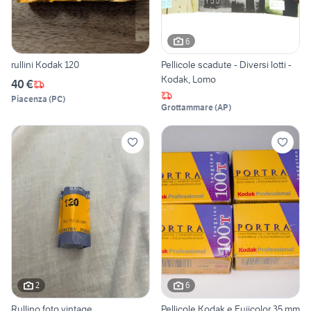
6
rullini Kodak 120
Pellicole scadute - Diversi lotti -
Kodak, Lomo
40 €
Piacenza
(
PC
)
Grottammare
(
AP
)
2
6
Rullino foto vintage
Pellicole Kodak e Fujicolor 35 mm