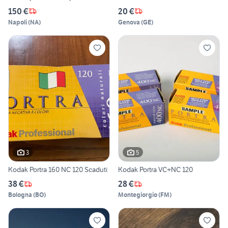
150 €
20 €
Napoli
(
NA
)
Genova
(
GE
)
3
5
Kodak Portra 160 NC 120 Scaduti
Kodak Portra VC+NC 120
38 €
28 €
Bologna
(
BO
)
Montegiorgio
(
FM
)