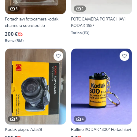
6
2
Portachiavi fotocamera kodak
FOTOCAMERA PORTACHIAVI
charmera secreteditio
KODAK 1987
Torino
(
TO
)
200 €
Roma
(
RM
)
5
4
Kodak pixpro AZ528
Rullino KODAK "800" Portachiavi