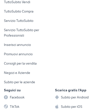
TuttoSubito Vendi
Uffici e Locali
TuttoSubito Compra
commerciali
Servizio TuttoSubito
elettronica
per la casa e la
sports e hobby
Servizio TuttoSubito per
persona
Informatica
Animali
Professionisti
Arredamento e
Console e
Accessori per
Casalinghi
Inserisci annuncio
Videogiochi
animali
Elettrodomestici
Promuovi annuncio
Audio/Video
Musica e Film
Giardino e Fai da te
Consigli per la vendita
Fotografia
Libri e Riviste
Abbigliamento e
Negozi e Aziende
Telefonia
Strumenti Musicali
Accessori
Subito per le aziende
Sports
Tutto per i bambini
Seguici su
Scarica gratis l'App
Biciclette
Facebook
Subito per Android
Collezionismo
TikTok
Subito per iOS