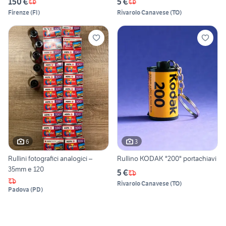
150 €
5 €
Firenze
(
FI
)
Rivarolo Canavese
(
TO
)
6
3
Rullini fotografici analogici –
Rullino KODAK "200" portachiavi
35mm e 120
5 €
Rivarolo Canavese
(
TO
)
Padova
(
PD
)