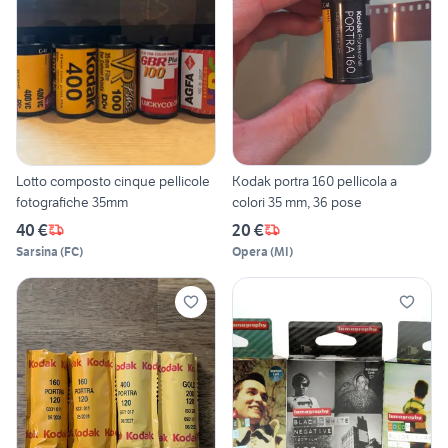
Lotto composto cinque pellicole
Kodak portra 160 pellicola a
fotografiche 35mm
colori 35 mm, 36 pose
40 €
20 €
Sarsina
(
FC
)
Opera
(
MI
)