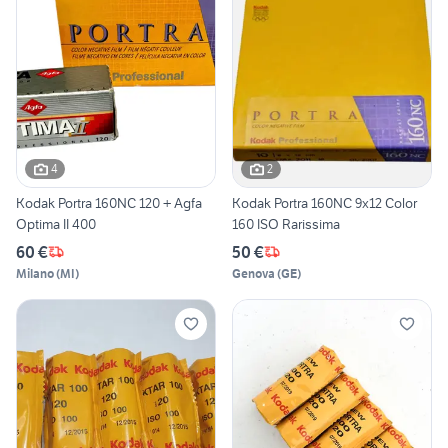
4
2
Kodak Portra 160NC 120 + Agfa
Kodak Portra 160NC 9x12 Color
Optima II 400
160 ISO Rarissima
60 €
50 €
Milano
(
MI
)
Genova
(
GE
)