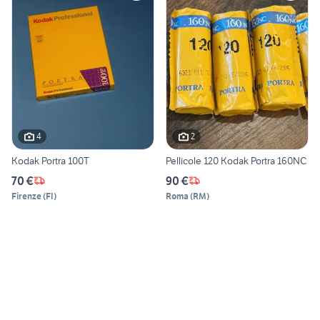
4
2
Kodak Portra 100T
Pellicole 120 Kodak Portra 160NC
70 €
90 €
Firenze
(
FI
)
Roma
(
RM
)