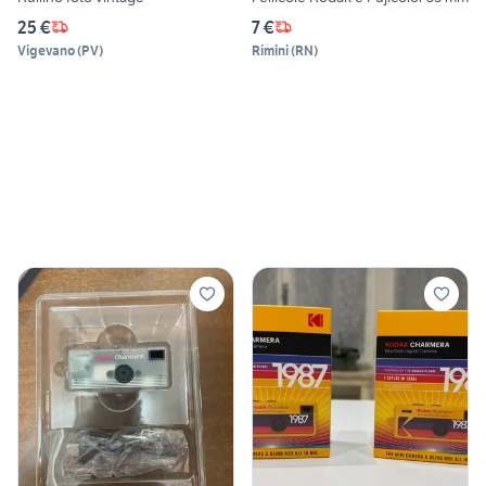
25 €
7 €
Vigevano
(
PV
)
Rimini
(
RN
)