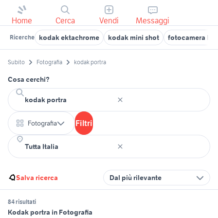
Home
Cerca
Vendi
Messaggi
kodak ektachrome
kodak mini shot
fotocamera ko
Ricerche
Subito
Fotografia
kodak portra
Cosa cerchi?
Filtri
Fotografia
Salva ricerca
Dal più rilevante
84 risultati
Kodak portra in Fotografia