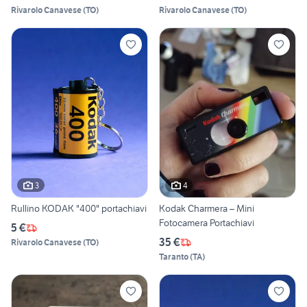
Rivarolo Canavese
(
TO
)
Rivarolo Canavese
(
TO
)
3
4
Rullino KODAK "400" portachiavi
Kodak Charmera – Mini
Fotocamera Portachiavi
5 €
35 €
Rivarolo Canavese
(
TO
)
Taranto
(
TA
)