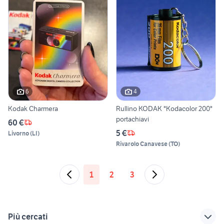
6
4
Kodak Charmera
Rullino KODAK "Kodacolor 200"
portachiavi
60 €
5 €
Livorno
(
LI
)
Rivarolo Canavese
(
TO
)
1
2
3
Più cercati