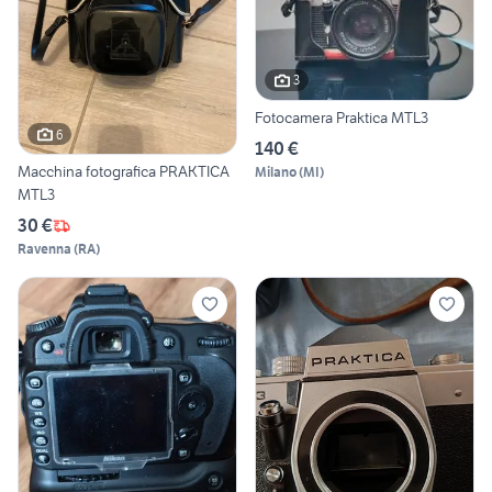
3
Fotocamera Praktica MTL3
6
140 €
Macchina fotografica PRAKTICA
Milano
(
MI
)
MTL3
30 €
Ravenna
(
RA
)