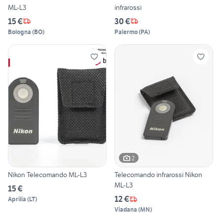
ML-L3
infrarossi
15 €
30 €
Bologna
(
BO
)
Palermo
(
PA
)
2
Nikon Telecomando ML-L3
Telecomando infrarossi Nikon
ML-L3
15 €
12 €
Aprilia
(
LT
)
Viadana
(
MN
)