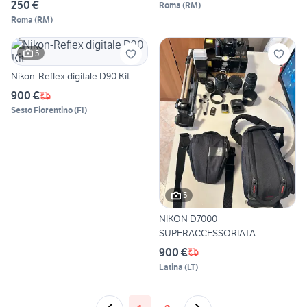
250 €
Roma
(
RM
)
Roma
(
RM
)
5
Nikon-Reflex digitale D90 Kit
900 €
Sesto Fiorentino
(
FI
)
5
NIKON D7000
SUPERACCESSORIATA
900 €
Latina
(
LT
)