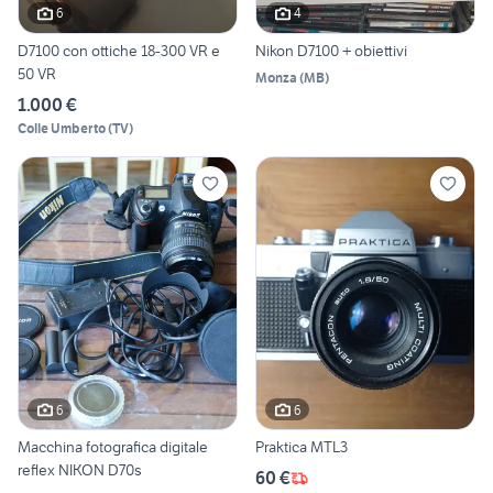
6
4
D7100 con ottiche 18-300 VR e
Nikon D7100 + obiettivi
50 VR
Monza
(
MB
)
1.000 €
Colle Umberto
(
TV
)
6
6
Macchina fotografica digitale
Praktica MTL3
reflex NIKON D70s
60 €