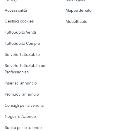
Garage e box
Caravan e Camper
Accessibilità
Mappa del sito
Loft, mansarde e
Veicoli commerciali
altro
Gestisci cookies
Modelli auto
Case vacanza
TuttoSubito Vendi
Uffici e Locali
TuttoSubito Compra
commerciali
Servizio TuttoSubito
elettronica
per la casa e la
sports e hobby
Servizio TuttoSubito per
persona
Informatica
Animali
Professionisti
Arredamento e
Console e
Accessori per
Casalinghi
Inserisci annuncio
Videogiochi
animali
Elettrodomestici
Promuovi annuncio
Audio/Video
Musica e Film
Giardino e Fai da te
Consigli per la vendita
Fotografia
Libri e Riviste
Abbigliamento e
Negozi e Aziende
Telefonia
Strumenti Musicali
Accessori
Subito per le aziende
Sports