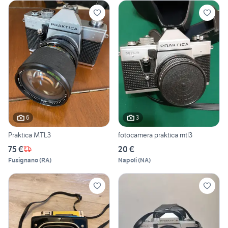
6
3
Praktica MTL3
fotocamera praktica mtl3
75 €
20 €
Fusignano
(
RA
)
Napoli
(
NA
)