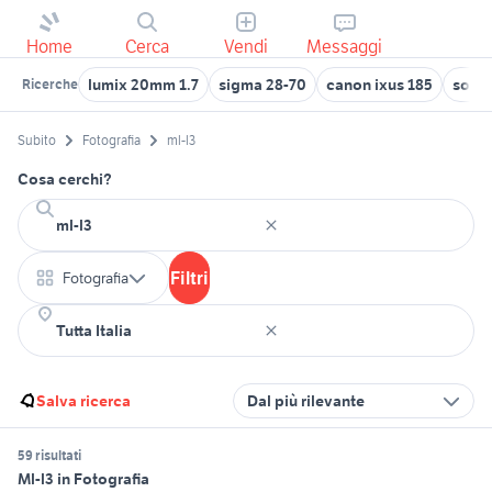
Home
Cerca
Vendi
Messaggi
lumix 20mm 1.7
sigma 28-70
canon ixus 185
sony
Ricerche
Subito
Fotografia
ml-l3
Cosa cerchi?
Filtri
Fotografia
Salva ricerca
Dal più rilevante
59 risultati
Ml-l3 in Fotografia