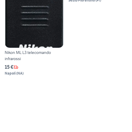
Sesto Fiorentino
(
FI
)
Nikon ML L3 telecomando
infrarossi
15 €
Napoli
(
NA
)