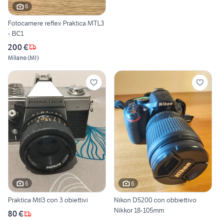
6
Fotocamere reflex Praktica MTL3
- BC1
200 €
Milano
(
MI
)
6
6
Praktica Mtl3 con 3 obiettivi
Nikon D5200 con obbiettivo
Nikkor 18-105mm
80 €