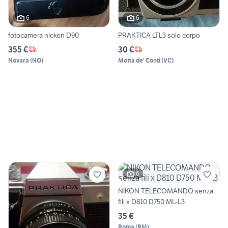
6
6
fotocamera nickon D90
PRAKTICA LTL3 solo corpo
355 €
30 €
Novara
(
NO
)
Motta de' Conti
(
VC
)
6
NIKON TELECOMANDO senza
fili x D810 D750 ML-L3
35 €
Roma
(
RM
)