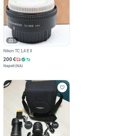
3
Nikon TC 1,4 E II
200 €
Napoli
(
NA
)