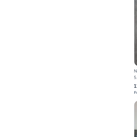
N
5
1
F