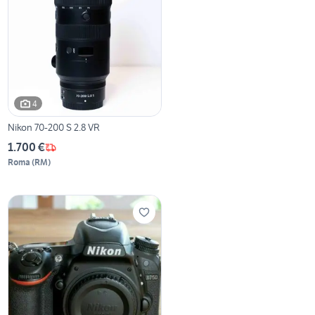
4
Nikon 70-200 S 2.8 VR
1.700 €
Roma
(
RM
)