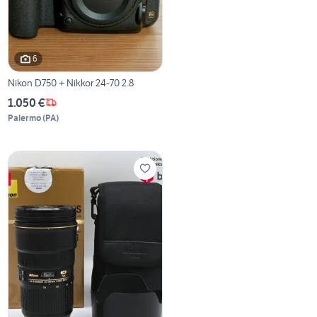
6
Nikon D750 + Nikkor 24-70 2.8
1.050 €
Palermo
(
PA
)