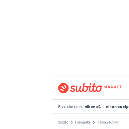
nikon d1
nikon coolp
Ricerche
simili
Subito
Fotografia
nikon 24-70 vr