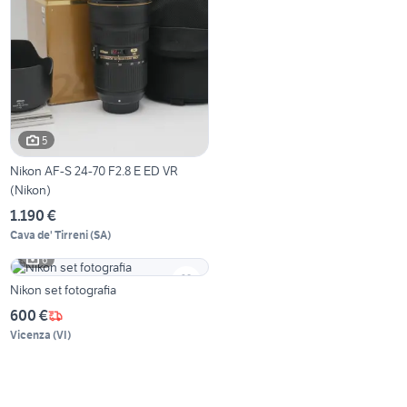
5
Nikon AF-S 24-70 F2.8 E ED VR
(Nikon)
1.190 €
Cava de' Tirreni
(
SA
)
6
Nikon set fotografia
600 €
Vicenza
(
VI
)