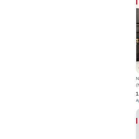
N
(
1
A