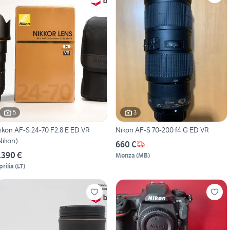
5
3
ikon AF-S 24-70 F2.8 E ED VR
Nikon AF-S 70-200 f4 G ED VR
Nikon)
660 €
.390 €
Monza
(
MB
)
prilia
(
LT
)