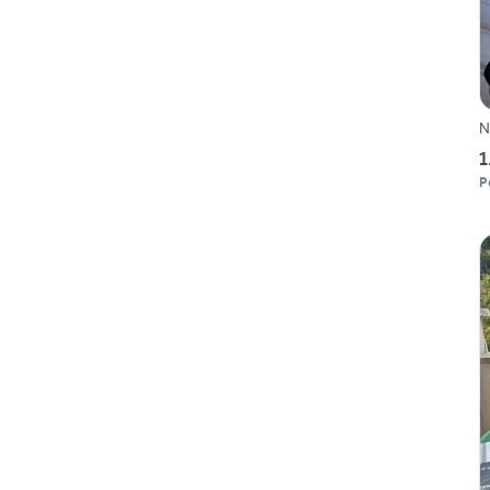
N
1
P