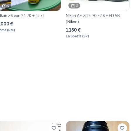
6
3
ikon Z6 con 24-70 + ftz kit
Nikon AF-S 24-70 F2.8 E ED VR
(Nikon)
.000 €
1.180 €
oma
(
RM
)
La Spezia
(
SP
)