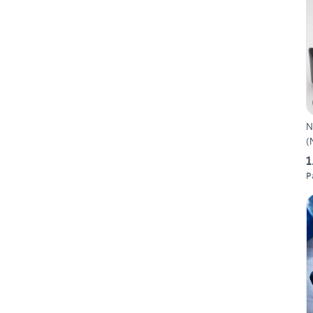
N
(
1
P