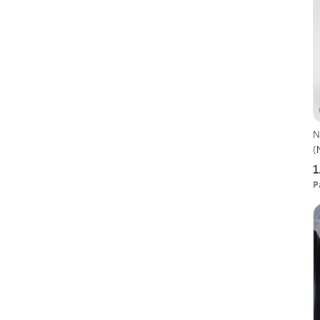
N
(
1
P