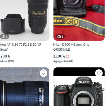
6
6
ikon AF-S 24-70 F2.8 E ED VR
Nikon D500 + Batery Grip
Nikon)
ORIGINALE.
.280 €
1.100 €
adova
(
PD
)
Agrigento
(
AG
)