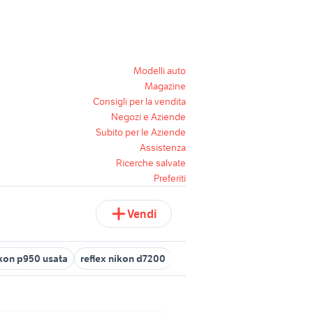
Modelli auto
Magazine
Consigli per la vendita
Negozi e Aziende
Subito per le Aziende
Assistenza
Ricerche salvate
Preferiti
Vendi
kon p950 usata
reflex nikon d7200
nikon d7000
nikon coolpix