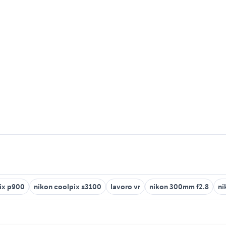
ix p900
nikon coolpix s3100
lavoro vr
nikon 300mm f2.8
ni