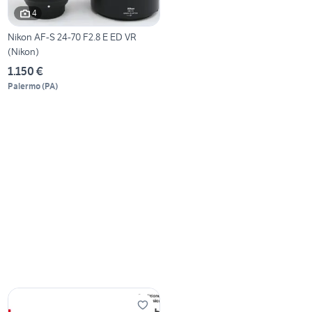
4
Nikon AF-S 24-70 F2.8 E ED VR
(Nikon)
1.150 €
Palermo
(
PA
)