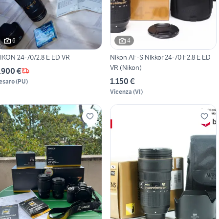
6
4
IKON 24-70/2.8 E ED VR
Nikon AF-S Nikkor 24-70 F2.8 E ED
VR (Nikon)
.900 €
1.150 €
esaro
(
PU
)
Vicenza
(
VI
)