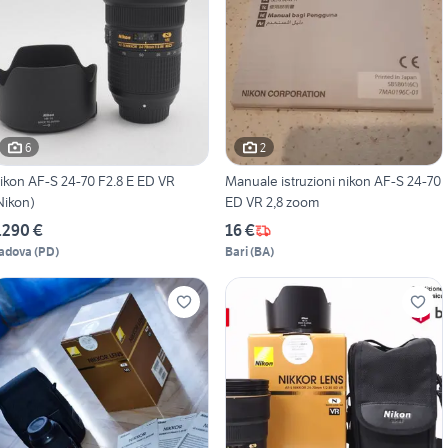
6
2
ikon AF-S 24-70 F2.8 E ED VR
Manuale istruzioni nikon AF-S 24-70
Nikon)
ED VR 2,8 zoom
.290 €
16 €
adova
(
PD
)
Bari
(
BA
)