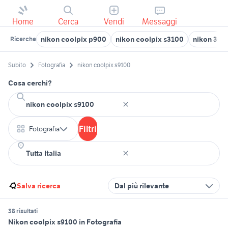
Home
Cerca
Vendi
Messaggi
nikon coolpix p900
nikon coolpix s3100
nikon 300
Ricerche
Subito
Fotografia
nikon coolpix s9100
Cosa cerchi?
Filtri
Fotografia
Salva ricerca
Dal più rilevante
38 risultati
Nikon coolpix s9100 in Fotografia