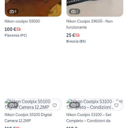
6
2
Nikon coolpix S9500
Nikon Coolpix S9600 - Non
funzionante
100 €
25 €
Piacenza
(
PC
)
Brescia
(
BS
)
6
6
Nikon Coolpix S5100 Digital
Nikon Coolpix S3100 – Set
Camera 12.2MP
Completo – Condizioni da