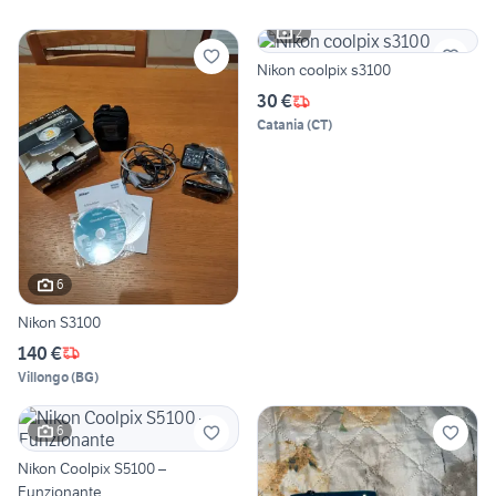
2
Nikon coolpix s3100
30 €
Catania
(
CT
)
6
Nikon S3100
140 €
Villongo
(
BG
)
6
Nikon Coolpix S5100 –
Funzionante