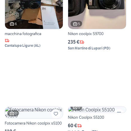
6
5
macchina fotografica
Nikon coolpix S9700
235 €
Cantalupo Ligure
(
AL
)
San Martino di Lupari
(
PD
)
5
3
Nikon Coolpix S5100
Fotocamera Nikon coolpix s5100
60 €