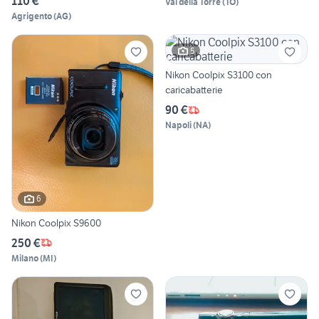
110 €
Val della Torre
(
TO
)
Agrigento
(
AG
)
5
Nikon Coolpix S3100 con
caricabatterie
90 €
Napoli
(
NA
)
6
Nikon Coolpix S9600
250 €
Milano
(
MI
)