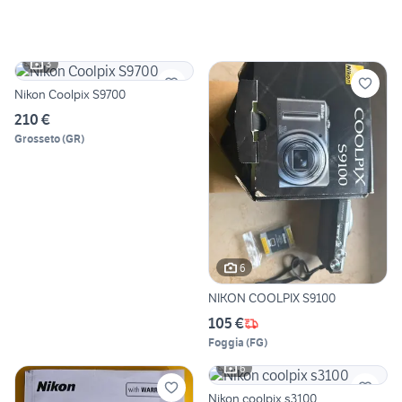
3
Nikon Coolpix S9700
210 €
Grosseto
(
GR
)
6
NIKON COOLPIX S9100
105 €
Foggia
(
FG
)
6
Nikon coolpix s3100