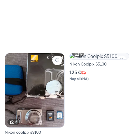
6
Nikon Coolpix S5100
125 €
Napoli
(
NA
)
6
Nikon coolpix s9100