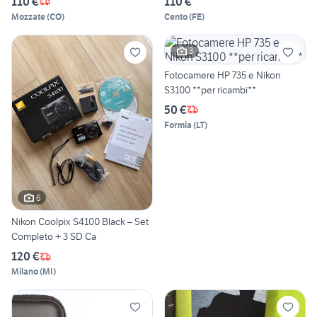
110 €
110 €
Mozzate
(
CO
)
Cento
(
FE
)
3
Fotocamere HP 735 e Nikon
S3100 **per ricambi**
50 €
Formia
(
LT
)
6
Nikon Coolpix S4100 Black – Set
Completo + 3 SD Ca
120 €
Milano
(
MI
)