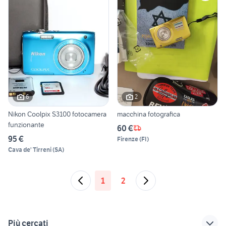
6
2
Nikon Coolpix S3100 fotocamera
macchina fotografica
funzionante
60 €
95 €
Firenze
(
FI
)
Cava de' Tirreni
(
SA
)
1
2
Più cercati