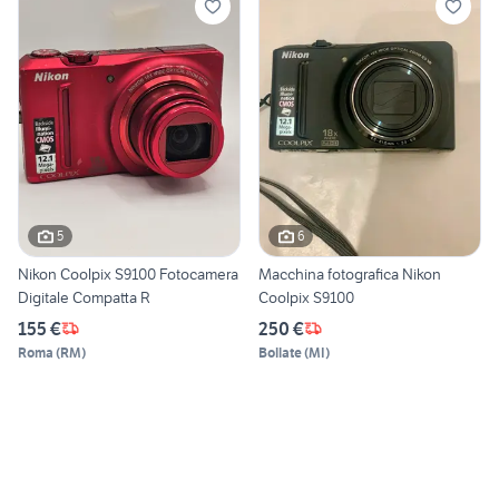
5
6
Nikon Coolpix S9100 Fotocamera
Macchina fotografica Nikon
Digitale Compatta R
Coolpix S9100
155 €
250 €
Roma
(
RM
)
Bollate
(
MI
)