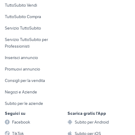
Case vacanza
TuttoSubito Vendi
Uffici e Locali
TuttoSubito Compra
commerciali
Servizio TuttoSubito
elettronica
per la casa e la
sports e hobby
Servizio TuttoSubito per
persona
Informatica
Animali
Professionisti
Arredamento e
Console e
Accessori per
Casalinghi
Inserisci annuncio
Videogiochi
animali
Elettrodomestici
Promuovi annuncio
Audio/Video
Musica e Film
Giardino e Fai da te
Consigli per la vendita
Fotografia
Libri e Riviste
Abbigliamento e
Negozi e Aziende
Telefonia
Strumenti Musicali
Accessori
Subito per le aziende
Sports
Tutto per i bambini
Seguici su
Scarica gratis l'App
Biciclette
Facebook
Subito per Android
Collezionismo
TikTok
Subito per iOS