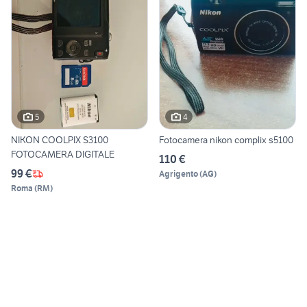
5
4
NIKON COOLPIX S3100
Fotocamera nikon complix s5100
FOTOCAMERA DIGITALE
110 €
99 €
Agrigento
(
AG
)
Roma
(
RM
)