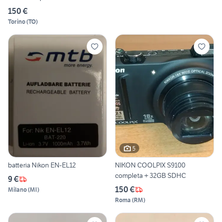
150 €
Torino
(
TO
)
5
batteria Nikon EN-EL12
NIKON COOLPIX S9100
completa + 32GB SDHC
9 €
150 €
Milano
(
MI
)
Roma
(
RM
)