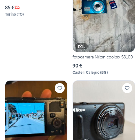
85 €
Torino
(
TO
)
5
fotocamera Nikon coolpix S3100
90 €
Castelli Calepio
(
BG
)