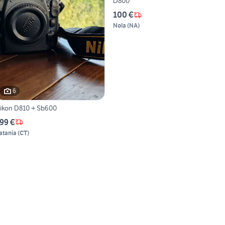
D800
100 €
Nola
(
NA
)
6
ikon D810 + Sb600
99 €
atania
(
CT
)