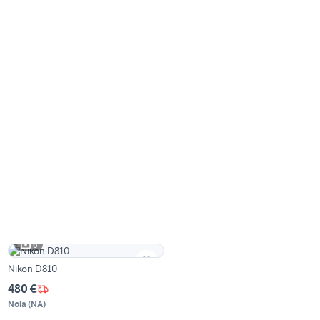
6
Nikon D810
480 €
Nola
(
NA
)