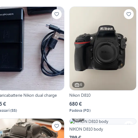
6
aricabatterie Nikon dual charge
Nikon D810
5 €
680 €
assari
(
SS
)
Padova
(
PD
)
5
NIKON D810 body
799 €