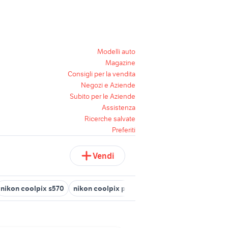
Modelli auto
Magazine
Consigli per la vendita
Negozi e Aziende
Subito per le Aziende
Assistenza
Ricerche salvate
Preferiti
Vendi
nikon coolpix s570
nikon coolpix p900
nikon p950 usata
bat