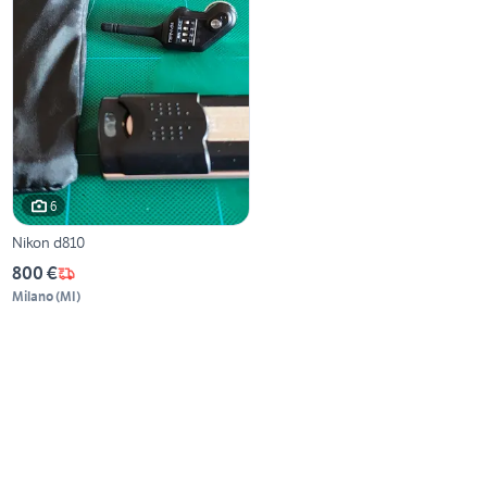
6
Nikon d810
800 €
Milano
(
MI
)