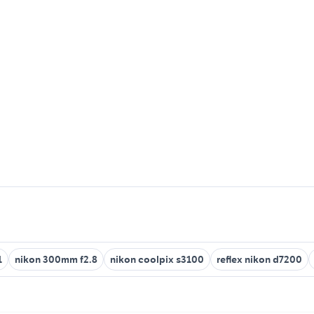
1
nikon 300mm f2.8
nikon coolpix s3100
reflex nikon d7200