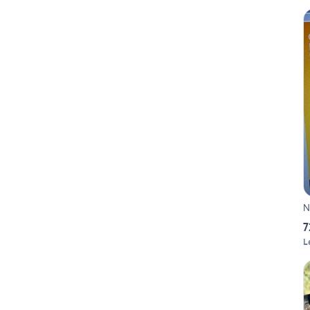
N
7
L