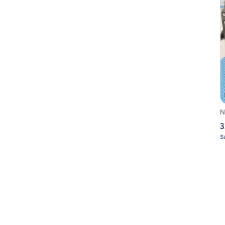
N
3
S