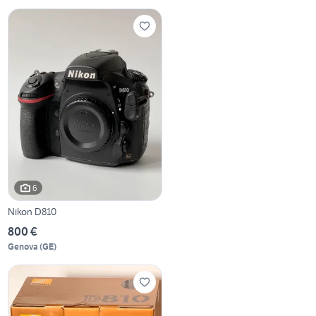
6
Nikon D810
800 €
Genova
(
GE
)