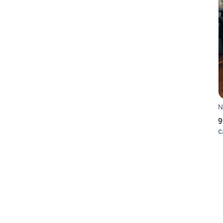
N
9
C