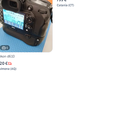
Catania
(
CT
)
6
ikon d610
20 €
ulmona
(
AQ
)