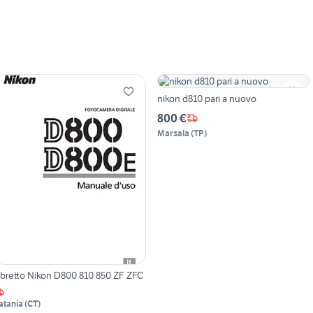
nikon d810 pari a nuovo
800 €
Marsala
(
TP
)
ibretto Nikon D800 810 850 ZF ZFC
atania
(
CT
)