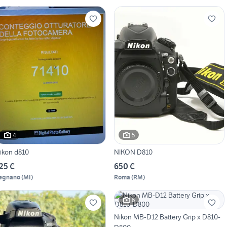
4
5
ikon d810
NIKON D810
25 €
650 €
egnano
(
MI
)
Roma
(
RM
)
6
Nikon MB-D12 Battery Grip x D810-