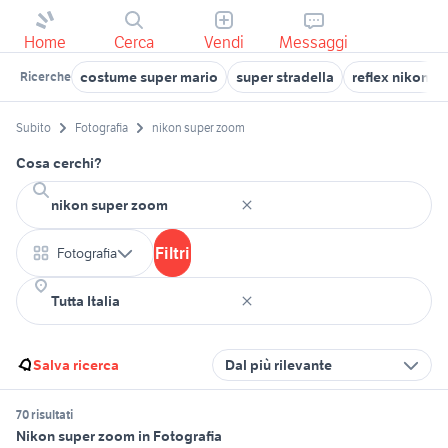
Home
Cerca
Vendi
Messaggi
costume super mario
super stradella
reflex nikon d
Ricerche
Subito
Fotografia
nikon super zoom
Cosa cerchi?
Filtri
Fotografia
Salva ricerca
Dal più rilevante
70 risultati
Nikon super zoom in Fotografia