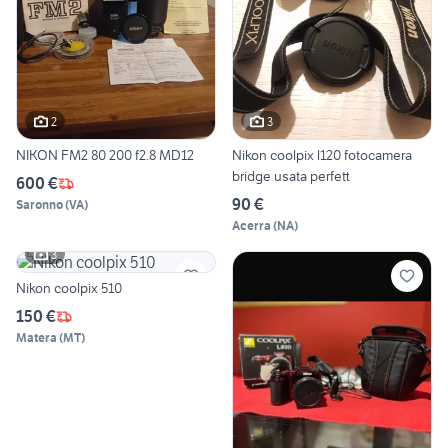
2
3
NIKON FM2 80 200 f2.8 MD12
Nikon coolpix l120 fotocamera
bridge usata perfett
600 €
90 €
Saronno
(
VA
)
Acerra
(
NA
)
3
Nikon coolpix 510
150 €
Matera
(
MT
)