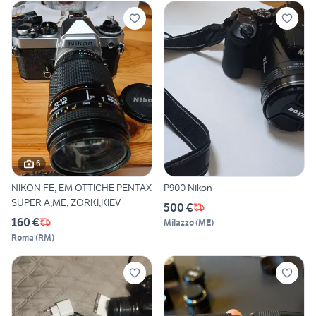
6
NIKON FE, EM OTTICHE PENTAX
P900 Nikon
SUPER A,ME, ZORKI,KIEV
500 €
160 €
Milazzo
(
ME
)
Roma
(
RM
)