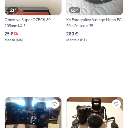
6
6
Obiettivo Super OZECK 80-
Kit Fotografico Vintage Nikon FG-
205mm f/4.5
20 a Pellicola 35
25 €
280 €
Massa
(
MS
)
Montale
(
PT
)