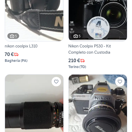
5
5
nikon coolpix L310
Nikon Coolpix P530 - Kit
Completo con Custodia
70 €
210 €
Bagheria
(
PA
)
Torino
(
TO
)