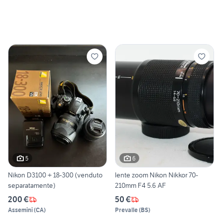
5
6
Nikon D3100 + 18-300 (venduto
lente zoom Nikon Nikkor 70-
separatamente)
210mm F4 5.6 AF
200 €
50 €
Assemini
(
CA
)
Prevalle
(
BS
)