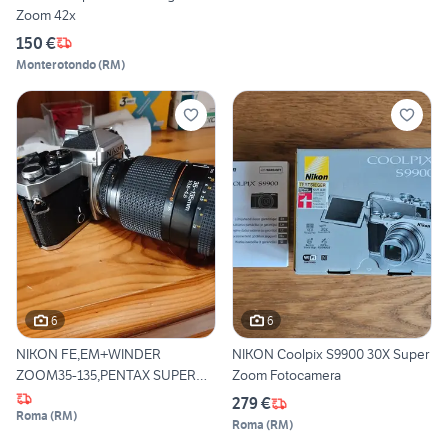
Zoom 42x
150 €
Monterotondo
(
RM
)
6
6
NIKON FE,EM+WINDER
NIKON Coolpix S9900 30X Super
ZOOM35-135,PENTAX SUPER
Zoom Fotocamera
A+ZOOM
279 €
Roma
(
RM
)
Roma
(
RM
)