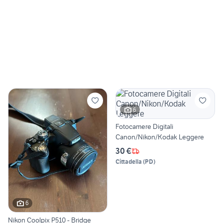
6
Fotocamere Digitali
Canon/Nikon/Kodak Leggere
30 €
Cittadella
(
PD
)
6
Nikon Coolpix P510 - Bridge