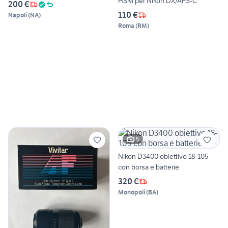
HSM per Nikon DX/APS-C
200 €
110 €
Napoli
(
NA
)
Roma
(
RM
)
5
Nikon D3400 obiettivo 18-105
con borsa e batterie
320 €
Monopoli
(
BA
)