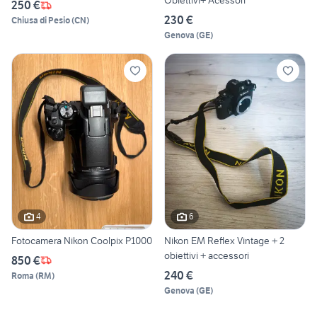
Obiettivi+ Acessori
250 €
230 €
Chiusa di Pesio
(
CN
)
Genova
(
GE
)
4
6
Fotocamera Nikon Coolpix P1000
Nikon EM Reflex Vintage + 2
obiettivi + accessori
850 €
240 €
Roma
(
RM
)
Genova
(
GE
)