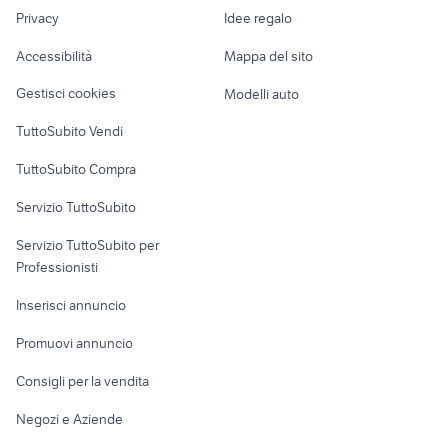
Nautica
lavoro
nikon 70-200 vr ii
nikon p610
Privacy
Idee regalo
Garage e box
Caravan e Camper
Accessibilità
Mappa del sito
Loft, mansarde e
Veicoli commerciali
altro
Gestisci cookies
Modelli auto
Case vacanza
TuttoSubito Vendi
Uffici e Locali
TuttoSubito Compra
commerciali
Servizio TuttoSubito
elettronica
per la casa e la
sports e hobby
Servizio TuttoSubito per
persona
Informatica
Animali
Professionisti
Arredamento e
Console e
Accessori per
Casalinghi
Inserisci annuncio
Videogiochi
animali
Elettrodomestici
Promuovi annuncio
Audio/Video
Musica e Film
Giardino e Fai da te
Consigli per la vendita
Fotografia
Libri e Riviste
Abbigliamento e
Negozi e Aziende
Telefonia
Strumenti Musicali
Accessori