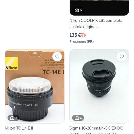
6
Nikon COOLPIX L81 completa
scatola originale
135 €
Frosinone
(
FR
)
3
4
Nikon TC 1,4 E II
Sigma 10-20mm f/4-5.6 EX DC