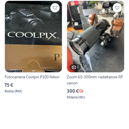
3
Fotocamera Coolpix P100 Nikon
Zoom 60-300mm +adattatore RF
canon
75 €
300 €
Roma
(
RM
)
Milano
(
MI
)