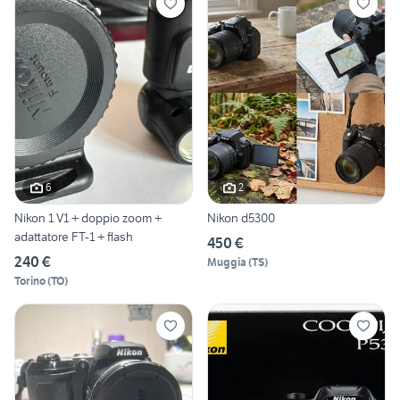
6
2
Nikon 1 V1 + doppio zoom +
Nikon d5300
adattatore FT-1 + flash
450 €
240 €
Muggia
(
TS
)
Torino
(
TO
)