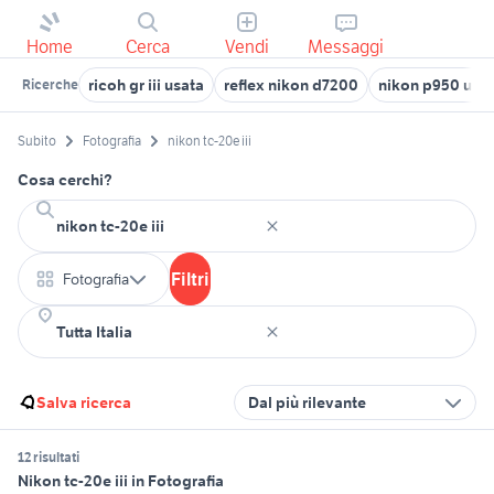
Home
Cerca
Vendi
Messaggi
ricoh gr iii usata
reflex nikon d7200
nikon p950 usa
Ricerche
Subito
Fotografia
nikon tc-20e iii
Cosa cerchi?
Filtri
Fotografia
Salva ricerca
Dal più rilevante
12 risultati
Nikon tc-20e iii in Fotografia