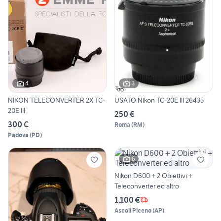
4
3
NIKON TELECONVERTER 2X TC-
USATO Nikon TC-20E III 26435
20E III
250 €
300 €
Roma
(
RM
)
Padova
(
PD
)
6
Nikon D600 + 2 Obiettivi +
Teleconverter ed altro
1.100 €
Ascoli Piceno
(
AP
)