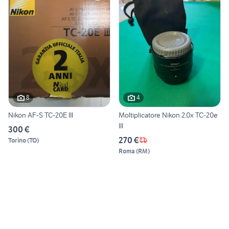
8
4
Nikon AF-S TC-20E III
Moltiplicatore Nikon 2.0x TC-20e
III
300 €
270 €
Torino
(
TO
)
Roma
(
RM
)