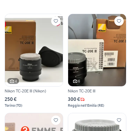
4
6
Nikon TC-20E III (Nikon)
Nikon TC-20E III
250 €
300 €
Torino
(
TO
)
Reggio nell'Emilia
(
RE
)