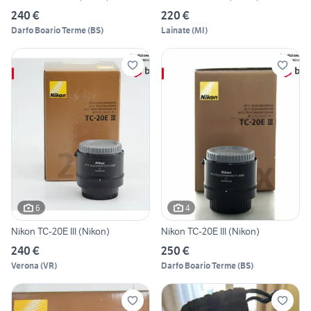
240 €
220 €
Darfo Boario Terme
(
BS
)
Lainate
(
MI
)
6
4
Nikon TC-20E III (Nikon)
Nikon TC-20E III (Nikon)
240 €
250 €
Verona
(
VR
)
Darfo Boario Terme
(
BS
)