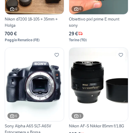
6
6
Nikon d7200 18-105 + 35mm +
Obiettivo pixl prime E mount
Holga
sony
700 €
29 €
Poggio Renatico
(
FE
)
Torino
(
TO
)
6
3
Sony Alpha A65 SLT-A65V
Nikon AF-S Nikkor 85mm f/1.8G
Fotocamera + Borsa