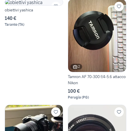
obiettivi yashica
140 €
Taranto
(
TA
)
2
Tamron AF 70-300 f/4-5.6 attacco
Nikon
100 €
Perugia
(
PG
)