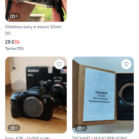
6
Obiettivo sony e mount 32mm
f10
29 €
Torino
(
TO
)
5
3
Sony A7III - 14.000 scatti
TECHART LM-EA7 PER SONY