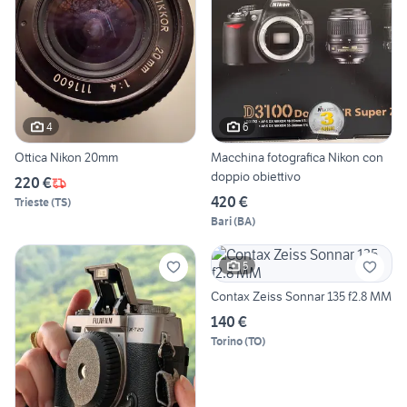
4
6
Ottica Nikon 20mm
Macchina fotografica Nikon con
doppio obiettivo
220 €
420 €
Trieste
(
TS
)
Bari
(
BA
)
5
Contax Zeiss Sonnar 135 f2.8 MM
140 €
Torino
(
TO
)