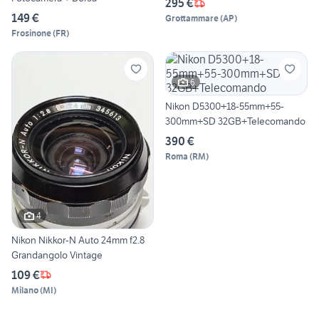
295 €
149 €
Grottammare
(
AP
)
Frosinone
(
FR
)
6
Nikon D5300+18-55mm+55-
300mm+SD 32GB+Telecomando
390 €
Roma
(
RM
)
4
Nikon Nikkor-N Auto 24mm f2.8
Grandangolo Vintage
109 €
Milano
(
MI
)