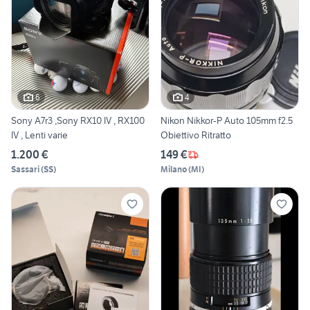
6
4
Sony A7r3 ,Sony RX10 IV , RX100
Nikon Nikkor-P Auto 105mm f2.5
IV , Lenti varie
Obiettivo Ritratto
1.200 €
149 €
Sassari
(
SS
)
Milano
(
MI
)