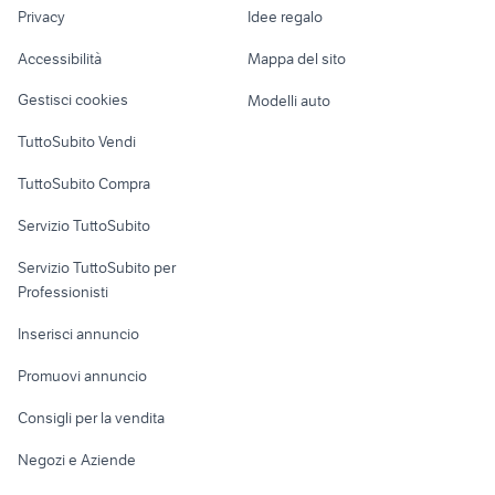
lavoro
obiettivo tamron 70 300
macchine fotografiche porto san
Privacy
Idee regalo
Garage e box
stabilizzato
giorgio
Caravan e Camper
Accessibilità
Mappa del sito
Loft, mansarde e
Veicoli commerciali
altro
Gestisci cookies
Modelli auto
Case vacanza
TuttoSubito Vendi
Uffici e Locali
TuttoSubito Compra
commerciali
Servizio TuttoSubito
elettronica
per la casa e la
sports e hobby
Servizio TuttoSubito per
persona
Informatica
Animali
Professionisti
Arredamento e
Console e
Accessori per
Casalinghi
Inserisci annuncio
Videogiochi
animali
Elettrodomestici
Promuovi annuncio
Audio/Video
Musica e Film
Giardino e Fai da te
Consigli per la vendita
Fotografia
Libri e Riviste
Abbigliamento e
Negozi e Aziende
Telefonia
Strumenti Musicali
Accessori