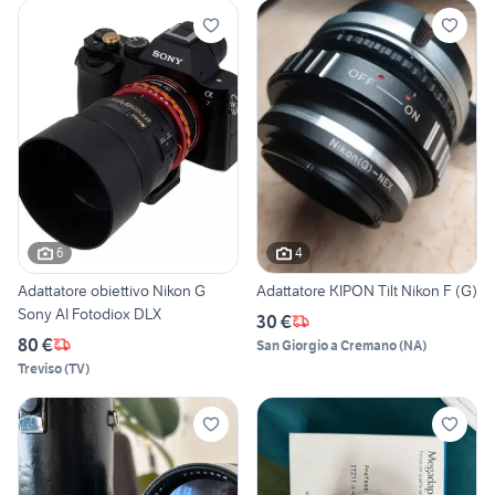
6
4
Adattatore obiettivo Nikon G
Adattatore KIPON Tilt Nikon F (G)
Sony AI Fotodiox DLX
30 €
80 €
San Giorgio a Cremano
(
NA
)
Treviso
(
TV
)