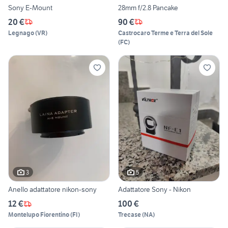
Sony E-Mount
28mm f/2.8 Pancake
20 €
90 €
Legnago
(
VR
)
Castrocaro Terme e Terra del Sole
(
FC
)
3
5
Anello adattatore nikon-sony
Adattatore Sony - Nikon
12 €
100 €
Montelupo Fiorentino
(
FI
)
Trecase
(
NA
)