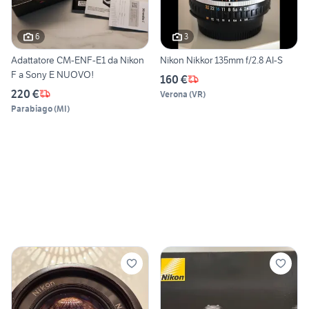
6
3
Adattatore CM-ENF-E1 da Nikon
Nikon Nikkor 135mm f/2.8 AI-S
F a Sony E NUOVO!
160 €
220 €
Verona
(
VR
)
Parabiago
(
MI
)