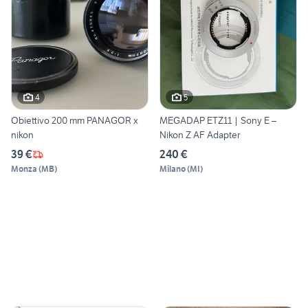
4
5
Obiettivo 200 mm PANAGOR x
MEGADAP ETZ11 | Sony E –
nikon
Nikon Z AF Adapter
39 €
240 €
Monza
(
MB
)
Milano
(
MI
)