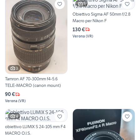
5
Obiettivo Sigma AF 50mm f/2.8
Macro per Nikon F
130 €
Verona
(
VR
)
3
Tamron AF 70-300mm f4-5.6
TELE-MACRO (canon mount)
90 €
Verona
(
VR
)
4
obiettivo LUMIX S 24-105 mm F4
MACRO O.I.S.