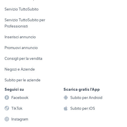
Servizio TuttoSubito
elettronica
per la casa e la
sports e hobby
Servizio TuttoSubito per
persona
Informatica
Animali
Professionisti
Arredamento e
Console e
Accessori per
Casalinghi
Inserisci annuncio
Videogiochi
animali
Elettrodomestici
Promuovi annuncio
Audio/Video
Musica e Film
Giardino e Fai da te
Consigli per la vendita
Fotografia
Libri e Riviste
Abbigliamento e
Negozi e Aziende
Telefonia
Strumenti Musicali
Accessori
Subito per le aziende
Sports
Tutto per i bambini
Seguici su
Scarica gratis l'App
Biciclette
Facebook
Subito per Android
Collezionismo
TikTok
Subito per iOS
Instagram