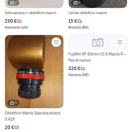
2
5
fotocamera + obiettivo macro
Lente obiettivo macro
250 €
15 €
Manzano
(
UD
)
Brescia
(
BS
)
Fujifilm XF 60mm f/2.4 Macro R –
Pari al nuovo
320 €
Genova
(
GE
)
5
Obiettivo Macro Spectravisions
0.42X
20 €