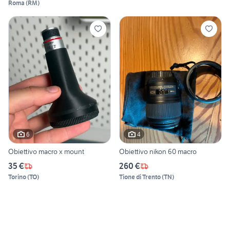
Roma
(
RM
)
6
4
Obiettivo macro x mount
Obiettivo nikon 60 macro
35 €
260 €
Torino
(
TO
)
Tione di Trento
(
TN
)