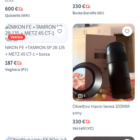
OSS
330 €
600 €
Busto Garolfo
(
MI
)
Quistello
(
MN
)
Vetrina
NIKON FE +TAMRON SP 28-135
+ METZ 45 CT-1 + borsa
187 €
Voghera
(
PV
)
4
Obiettivo macro laowa 100MM
sony
330 €
Vercelli
(
VC
)