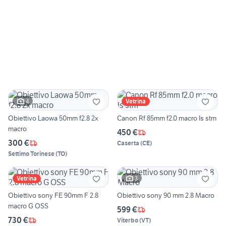
4
Vetrina
Obiettivo Laowa 50mm f2.8 2x
Canon Rf 85mm f2.0 macro Is stm
macro
450 €
300 €
Caserta
(
CE
)
Settimo Torinese
(
TO
)
3
Vetrina
Obiettivo sony FE 90mm F 2.8
Obiettivo sony 90 mm 2.8 Macro
macro G OSS
599 €
730 €
Viterbo
(
VT
)