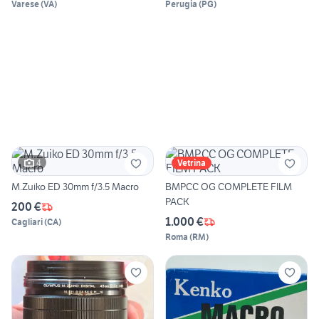
Varese
(
VA
)
Perugia
(
PG
)
4
Vetrina
M.Zuiko ED 30mm f/3.5 Macro
BMPCC OG COMPLETE FILM
PACK
200 €
1.000 €
Cagliari
(
CA
)
Roma
(
RM
)