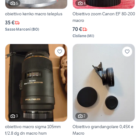
5
4
obiettivo kenko macro teleplus
Obiettivo zoom Canon EF 80-200
macro
35 €
70 €
Sasso Marconi
(
BO
)
Cisliano
(
MI
)
3
2
obiettivo macro sigma 105mm
Obiettivo grandangolare 0,45X e
f/2.8 dg dn macro hsm
Macro