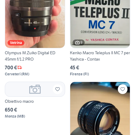
9
Vetrina
Olympus M.Zuiko Digital ED
Kenko Macro Teleplus II MC 7 per
45mm f/1.2 PRO
Yashica - Contax
700 €
45 €
Cerveteri
(
RM
)
Firenze
(
FI
)
Obiettivo macro
650 €
Monza
(
MB
)