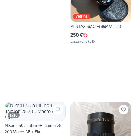
Vetrina
PENTAX SMC M 85MM F2.0
250 €
Lizzanello
(
LE
)
6
Nikon F50 a rullino + Tamron 28-
200 Macro AF + Fla