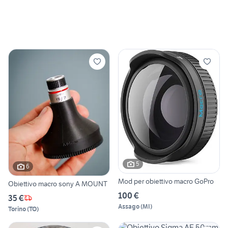
5
6
Mod per obiettivo macro GoPro
Obiettivo macro sony A MOUNT
100 €
35 €
Assago
(
MI
)
Torino
(
TO
)