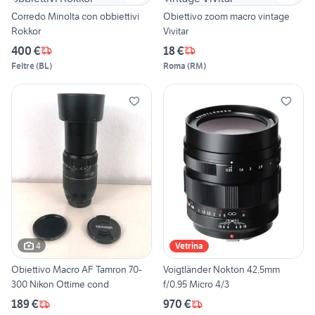
Corredo Minolta con obbiettivi
Obiettivo zoom macro vintage
Rokkor
Vivitar
400 €
18 €
Feltre
(
BL
)
Roma
(
RM
)
4
Vetrina
Obiettivo Macro AF Tamron 70-
Voigtländer Nokton 42.5mm
300 Nikon Ottime cond
f/0.95 Micro 4/3
189 €
970 €