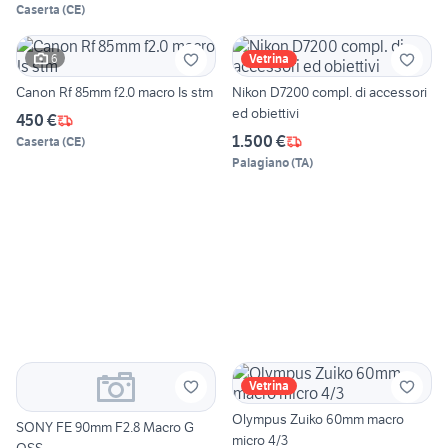
Caserta
(
CE
)
6
Vetrina
Canon Rf 85mm f2.0 macro Is stm
Nikon D7200 compl. di accessori
ed obiettivi
450 €
1.500 €
Caserta
(
CE
)
Palagiano
(
TA
)
Vetrina
Olympus Zuiko 60mm macro
SONY FE 90mm F2.8 Macro G
micro 4/3