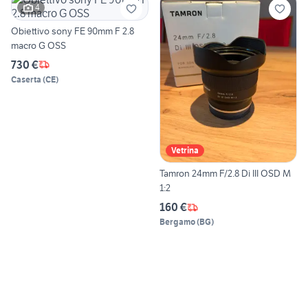
4
Obiettivo sony FE 90mm F 2.8
macro G OSS
730 €
Caserta
(
CE
)
Vetrina
Tamron 24mm F/2.8 Di III OSD M
1:2
160 €
Bergamo
(
BG
)