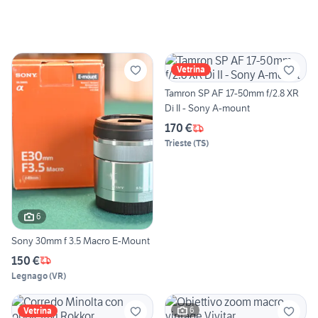
Vetrina
Tamron SP AF 17-50mm f/2.8 XR
Di II - Sony A-mount
170 €
Trieste
(
TS
)
6
Sony 30mm f 3.5 Macro E-Mount
150 €
Legnago
(
VR
)
6
Vetrina