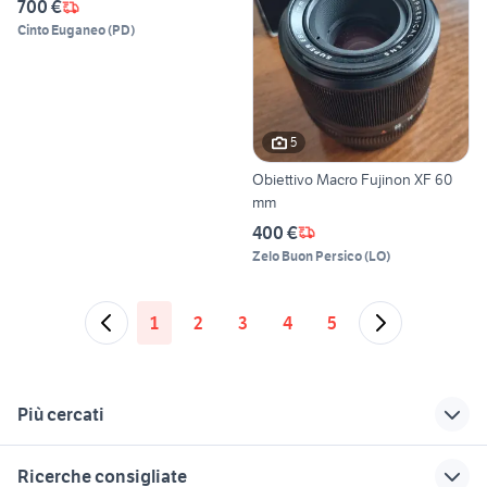
700 €
Cinto Euganeo
(
PD
)
5
Obiettivo Macro Fujinon XF 60
mm
400 €
Zelo Buon Persico
(
LO
)
1
2
3
4
5
Più cercati
Correlati
Richerche simili
Suggerimenti
Ricerche consigliate