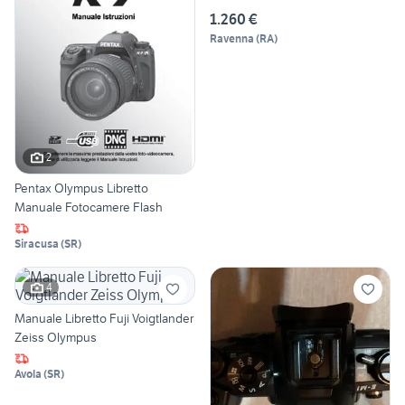
1.260 €
Ravenna
(
RA
)
2
Pentax Olympus Libretto
Manuale Fotocamere Flash
Siracusa
(
SR
)
4
Manuale Libretto Fuji Voigtlander
Zeiss Olympus
Avola
(
SR
)