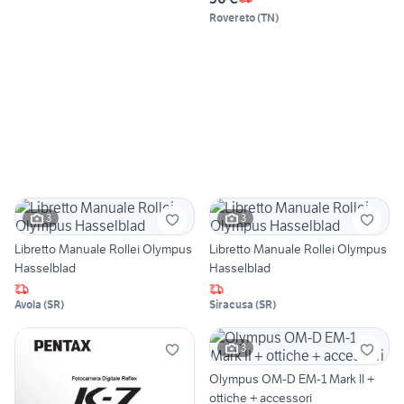
Rovereto
(
TN
)
3
3
Libretto Manuale Rollei Olympus
Libretto Manuale Rollei Olympus
Hasselblad
Hasselblad
Avola
(
SR
)
Siracusa
(
SR
)
3
Olympus OM-D EM-1 Mark II +
ottiche + accessori