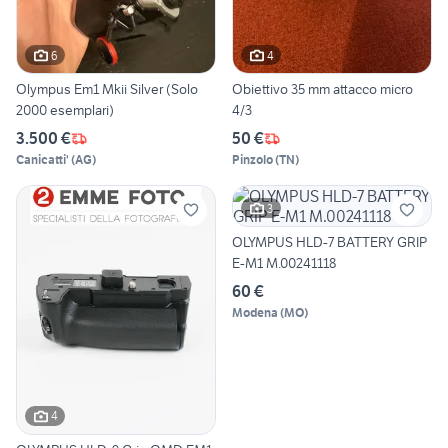
6
4
Olympus Em1 Mkii Silver (Solo
Obiettivo 35 mm attacco micro
2000 esemplari)
4/3
3.500 €
50 €
Canicatti'
(
AG
)
Pinzolo
(
TN
)
3
OLYMPUS HLD-7 BATTERY GRIP
E-M1 M.00241118
60 €
Modena
(
MO
)
4