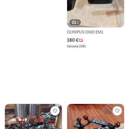
2
OLYMPUS OMD EM1
380 €
Verona
(
VR
)