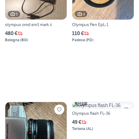
5
4
olympus omd em1 mark ii
Olympus Pen EpL-1
480 €
110 €
Bologna
(
BO
)
Padova
(
PD
)
6
Olympus flash FL-36
49 €
Tortona
(
AL
)