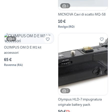
3
MICNOVA Cavi di scatto MQ-S8
10 €
Rovigo
(
RO
)
6
OLYMPUS OM D E M1 kit
accessori
65 €
Ravenna
(
RA
)
2
Olympus HLD-7 impugnatura
originale battery pack
50 €