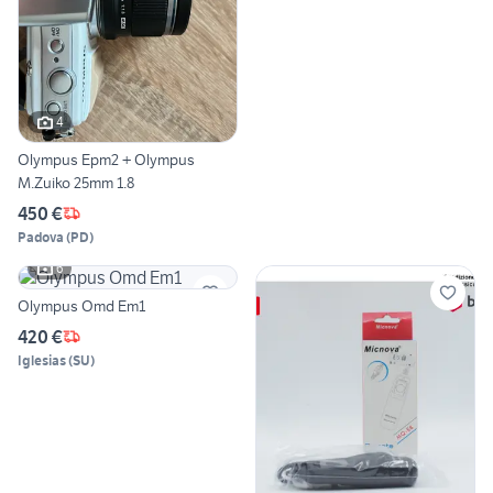
4
Olympus Epm2 + Olympus
M.Zuiko 25mm 1.8
450 €
Padova
(
PD
)
6
Olympus Omd Em1
420 €
Iglesias
(
SU
)