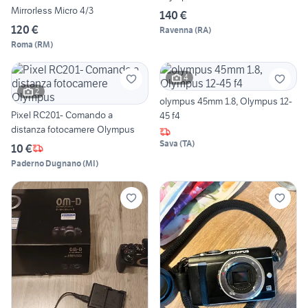
Mirrorless Micro 4/3
140 €
120 €
Ravenna
(
RA
)
Roma
(
RM
)
4
2
olympus 45mm 1.8, Olympus 12-
Pixel RC201- Comando a
45 f4
distanza fotocamere Olympus
Sava
(
TA
)
10 €
Paderno Dugnano
(
MI
)