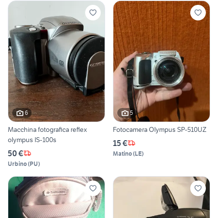
6
5
Macchina fotografica reflex
Fotocamera Olympus SP-510UZ
olympus IS-100s
15 €
50 €
Matino
(
LE
)
Urbino
(
PU
)