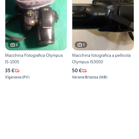
6
5
Macchina Fotografica Olympus
Macchina fotografica a pellicola
IS-100S
Olympus IS3000
35 €
50 €
Vigevano
(
PV
)
Verano Brianza
(
MB
)