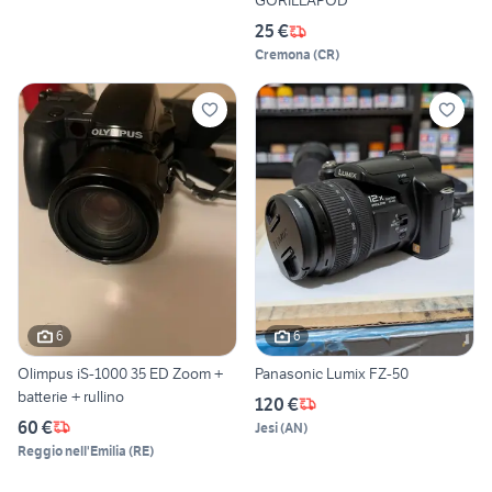
GORILLAPOD
25 €
Cremona
(
CR
)
6
6
Olimpus iS-1000 35 ED Zoom +
Panasonic Lumix FZ-50
batterie + rullino
120 €
60 €
Jesi
(
AN
)
Reggio nell'Emilia
(
RE
)