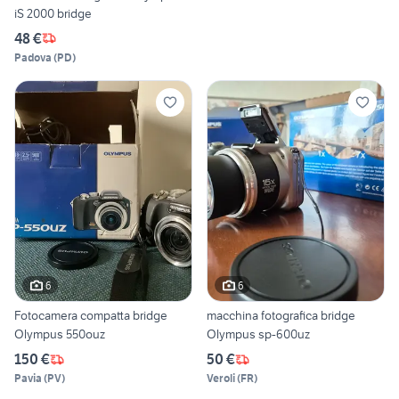
iS 2000 bridge
48 €
Padova
(
PD
)
6
6
Fotocamera compatta bridge
macchina fotografica bridge
Olympus 550ouz
Olympus sp-600uz
150 €
50 €
Pavia
(
PV
)
Veroli
(
FR
)