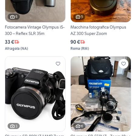
6
5
Fotocamera Vintage Olympus iS-
Macchina fotografica Olympus
300 – Reflex SLR 35m
AZ 300 Super Zoom
33 €
90 €
Afragola
(
NA
)
Roma
(
RM
)
3
6