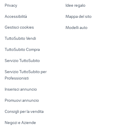
Nautica
lavoro
macchina fotografica nikon
accessori action cam
Privacy
Idee regalo
Garage e box
Caravan e Camper
Accessibilità
Mappa del sito
Loft, mansarde e
Veicoli commerciali
altro
Gestisci cookies
Modelli auto
Case vacanza
TuttoSubito Vendi
Uffici e Locali
TuttoSubito Compra
commerciali
Servizio TuttoSubito
elettronica
per la casa e la
sports e hobby
Servizio TuttoSubito per
persona
Informatica
Animali
Professionisti
Arredamento e
Console e
Accessori per
Casalinghi
Inserisci annuncio
Videogiochi
animali
Elettrodomestici
Promuovi annuncio
Audio/Video
Musica e Film
Giardino e Fai da te
Consigli per la vendita
Fotografia
Libri e Riviste
Abbigliamento e
Negozi e Aziende
Telefonia
Strumenti Musicali
Accessori