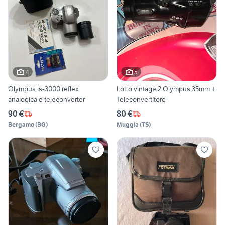
4
5
Olympus is-3000 reflex
Lotto vintage 2 Olympus 35mm +
analogica e teleconverter
Teleconvertitore
90 €
80 €
Bergamo
(
BG
)
Muggia
(
TS
)