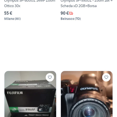
Olympus SP-800UZ 14MP Zoom
Olympus SP-550UZ - Zoom 18x +
Ottico 30x
Scheda xD 2GB+Borsa
55 €
90 €
Milano
(
MI
)
Beinasco
(
TO
)