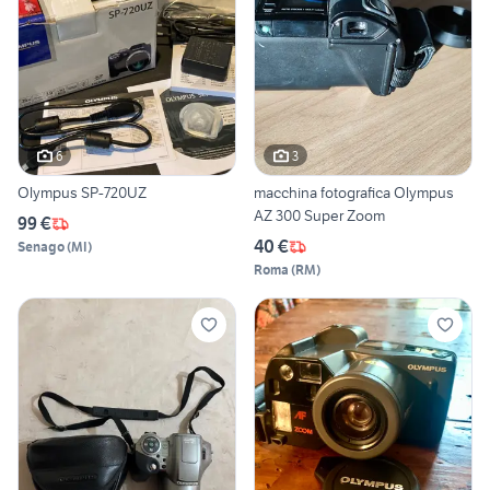
6
3
Olympus SP-720UZ
macchina fotografica Olympus
AZ 300 Super Zoom
99 €
40 €
Senago
(
MI
)
Roma
(
RM
)