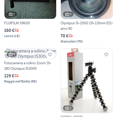
2
6
FUJIFILM S9600
Olympus IS-2000 (35-135mm ED)
anni 90
160 €
70 €
Lecce
(
LE
)
Moncalieri
(
TO
)
6
Fotocamera a rullino Zoom 35-
180 Olympus IS3000
129 €
Reggio nell'Emilia
(
RE
)
2