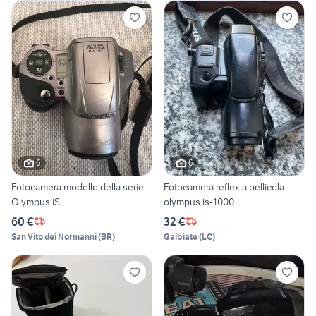
6
6
Fotocamera modello della serie
Fotocamera reflex a pellicola
Olympus iS
olympus is-1000
60 €
32 €
San Vito dei Normanni
(
BR
)
Galbiate
(
LC
)