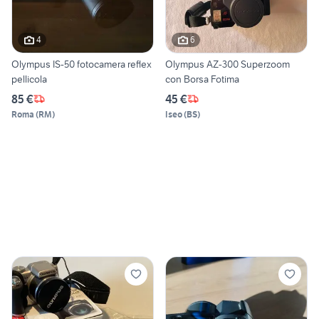
4
6
Olympus IS-50 fotocamera reflex
Olympus AZ-300 Superzoom
pellicola
con Borsa Fotima
85 €
45 €
Roma
(
RM
)
Iseo
(
BS
)