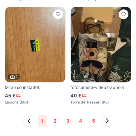
2
Micro sd insta360
fotocamera-video trappola
45 €
40 €
Lissone
(
MB
)
Torre de' Passeri
(
PE
)
1
2
3
4
5