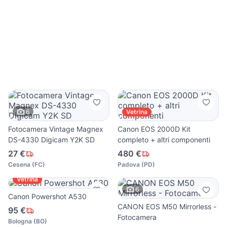
6
Vetrina
Fotocamera Vintage Magnex
Canon EOS 2000D Kit
DS-4330 Digicam Y2K SD
completo + altri componenti
27 €
480 €
Cesena
(
FC
)
Padova
(
PD
)
Vetrina
6
Canon Powershot A530
CANON EOS M50 Mirrorless -
95 €
Fotocamera
Bologna
(
BO
)