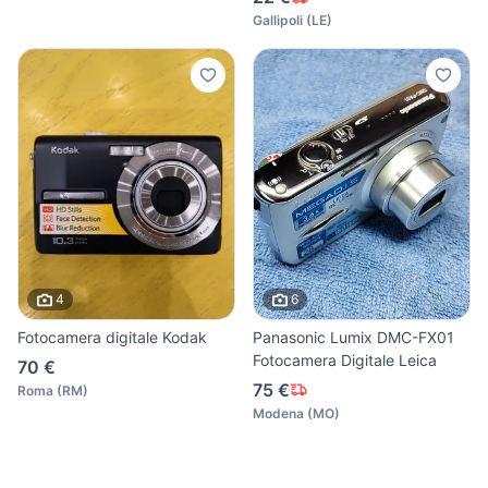
Gallipoli
(
LE
)
4
6
Fotocamera digitale Kodak
Panasonic Lumix DMC-FX01
Fotocamera Digitale Leica
70 €
75 €
Roma
(
RM
)
Modena
(
MO
)