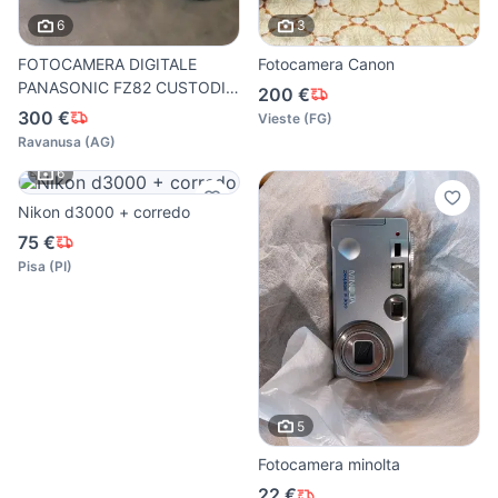
6
3
FOTOCAMERA DIGITALE
Fotocamera Canon
PANASONIC FZ82 CUSTODIA
200 €
SD 32
300 €
Vieste
(
FG
)
Ravanusa
(
AG
)
6
Nikon d3000 + corredo
75 €
Pisa
(
PI
)
5
Fotocamera minolta
22 €