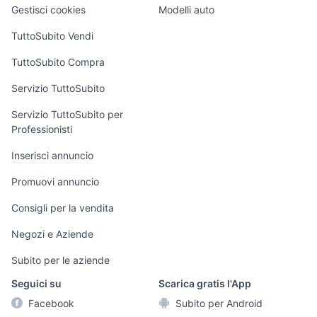
Veicoli commerciali
altro
Gestisci cookies
Modelli auto
Case vacanza
TuttoSubito Vendi
Uffici e Locali
TuttoSubito Compra
commerciali
Servizio TuttoSubito
elettronica
per la casa e la
sports e hobby
Servizio TuttoSubito per
persona
Professionisti
Informatica
Animali
Arredamento e
Inserisci annuncio
Console e
Accessori per
Casalinghi
Videogiochi
animali
Promuovi annuncio
Elettrodomestici
Audio/Video
Musica e Film
Consigli per la vendita
Giardino e Fai da
Fotografia
Libri e Riviste
te
Negozi e Aziende
Telefonia
Strumenti Musicali
Abbigliamento e
Subito per le aziende
Accessori
Sports
Seguici su
Scarica gratis l'App
Tutto per i bambini
Facebook
Subito per Android
Biciclette