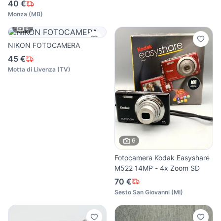
40 €
Monza
(
MB
)
4
NIKON FOTOCAMERA
45 €
Motta di Livenza
(
TV
)
6
Fotocamera Kodak Easyshare
M522 14MP - 4x Zoom SD
70 €
Sesto San Giovanni
(
MI
)