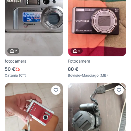
2
3
fotocamera
Fotocamera
50 €
80 €
Catania
(
CT
)
Bovisio-Masciago
(
MB
)