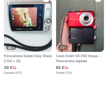
4
6
Fotocamera Kodak Easy Share
Casio Exilim EX-Z60 Rossa –
C142 + SD
Fotocamera digitale
30 €
85 €
Catania
(
CT
)
Torino
(
TO
)