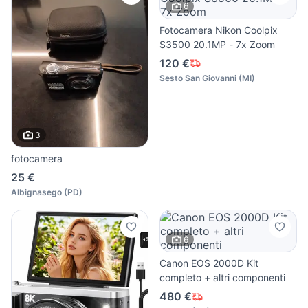
6
Fotocamera Nikon Coolpix
S3500 20.1MP - 7x Zoom
120 €
Sesto San Giovanni
(
MI
)
3
fotocamera
25 €
Albignasego
(
PD
)
6
Canon EOS 2000D Kit
completo + altri componenti
480 €