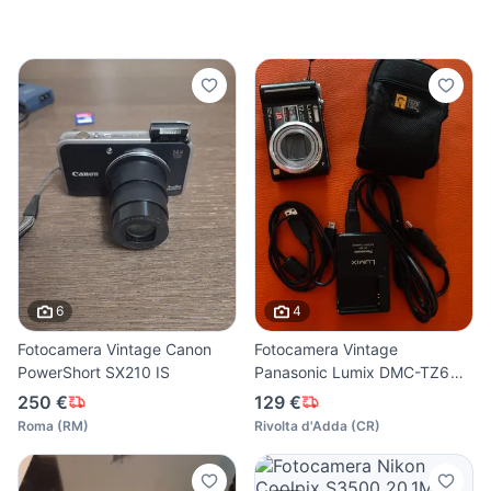
6
4
Fotocamera Vintage Canon
Fotocamera Vintage
PowerShort SX210 IS
Panasonic Lumix DMC-TZ6
Lente L
250 €
129 €
Roma
(
RM
)
Rivolta d'Adda
(
CR
)