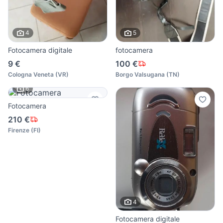
4
5
Fotocamera digitale
fotocamera
9 €
100 €
Cologna Veneta
(
VR
)
Borgo Valsugana
(
TN
)
6
Fotocamera
210 €
Firenze
(
FI
)
4
Fotocamera digitale