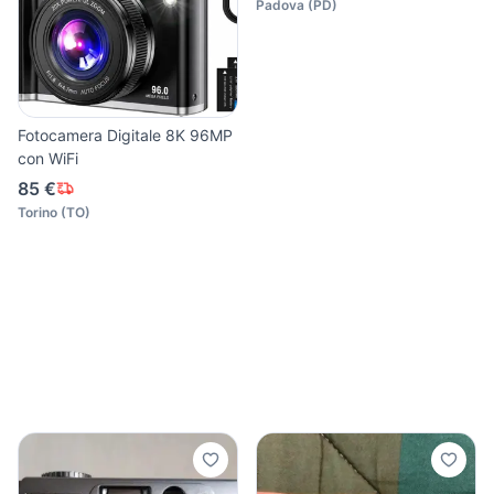
Padova
(
PD
)
Fotocamera Digitale 8K 96MP
con WiFi
85 €
Torino
(
TO
)