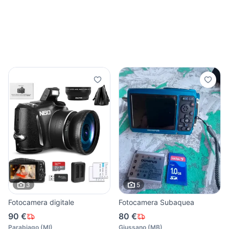
3
5
Fotocamera digitale
Fotocamera Subaquea
90 €
80 €
Parabiago
(
MI
)
Giussano
(
MB
)