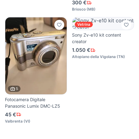
300 €
Briosco
(
MB
)
Vetrina
Sony Zv-e10 kit content
creator
1.050 €
Altopiano della Vigolana
(
TN
)
5
Fotocamera Digitale
Panasonic Lumix DMC-LZ5
45 €
Valbrenta
(
VI
)