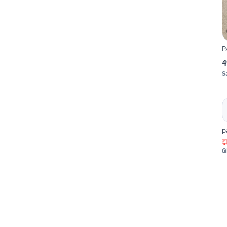
P
4
S
p
G