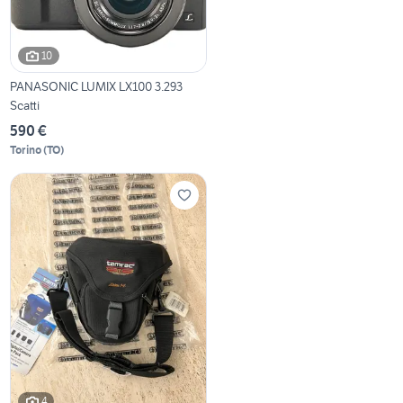
10
PANASONIC LUMIX LX100 3.293
Scatti
590 €
Torino
(
TO
)
4