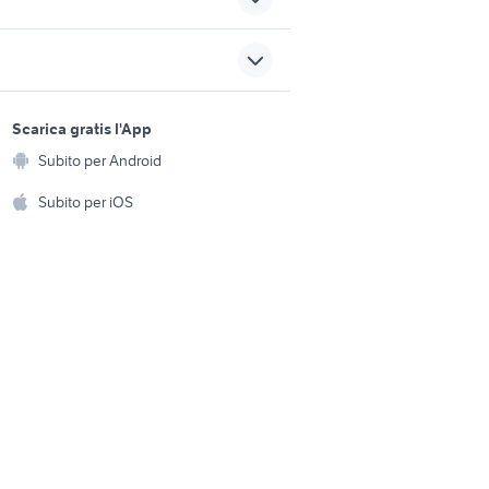
cullmann
o per
imac 24
sports e hobby
batterie r6
a
Scarica gratis l'App
Animali
polaroid sx70
Subito per Android
ento e
Accessori per animali
hi
Subito per iOS
Musica e Film
omestici
Libri e Riviste
e Fai da te
Strumenti Musicali
amento e
ri
Sports
 i bambini
Biciclette
Collezionismo