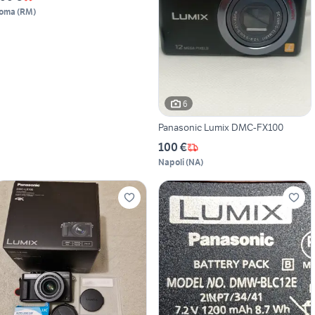
oma
(
RM
)
6
Panasonic Lumix DMC-FX100
100 €
Napoli
(
NA
)