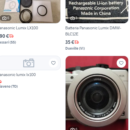
6
3
anasonic Lumix LX100
Batteria Panasonic Lumix DMW-
BLC12E
90 €
35 €
assari
(
SS
)
Dueville
(
VI
)
anasonic lumix lx100
iaveno
(
TO
)
6