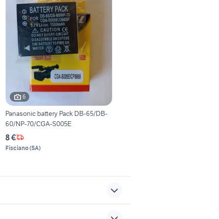
6
Panasonic battery Pack DB-65/DB-
60/NP-70/CGA-S005E
8 €
Fisciano
(
SA
)