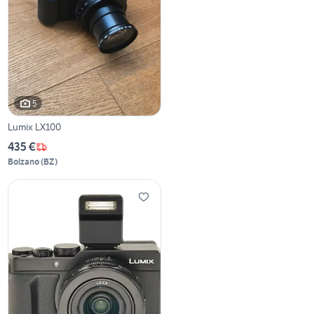
5
Lumix LX100
435 €
Bolzano
(
BZ
)