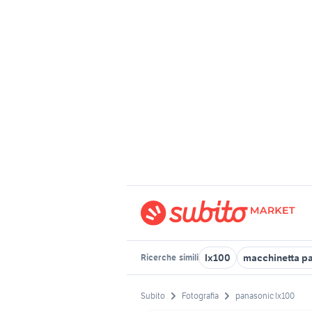
lx100
macchinetta p
Ricerche
simili
Subito
Fotografia
panasonic lx100