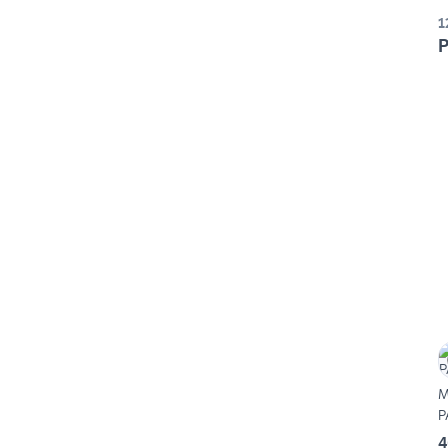
1
P
M
P
4