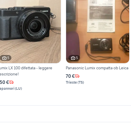
5
5
umix LX 100 difettata - leggere
Panasonic Lumix compatta ob Leica
escrizione!
70 €
50 €
Trieste
(
TS
)
apannori
(
LU
)
icherche simili
Suggerimenti