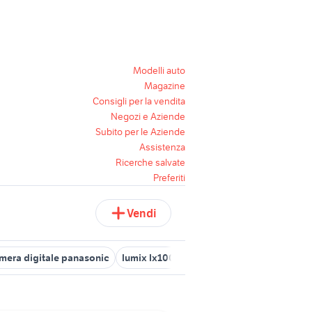
Modelli auto
Magazine
Consigli per la vendita
Negozi e Aziende
Subito per le Aziende
Assistenza
Ricerche salvate
Preferiti
Vendi
mera digitale panasonic
lumix lx100 usata
videoregistratore pa