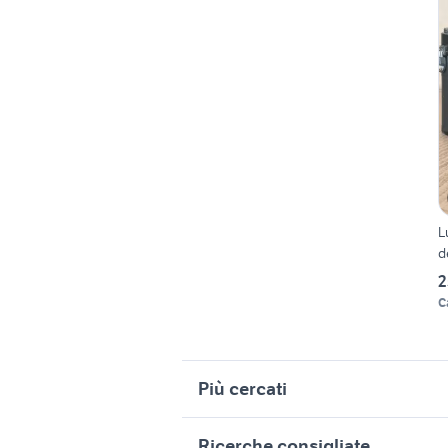
L
d
2
C
Più cercati
Correlati
R
Ricerche consigliate