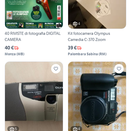
4
40 RIVISTE di fotografia DIGITAL
Kit fotocamera Olympus
CAMERA
Camedia C-370 Zoom
40 €
39 €
Monza
(
MB
)
Palombara Sabina
(
RM
)
5
4