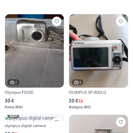
2
3
Olympus FE100
OLYMPUS SP-800UZ
30 €
20 €
Roma
(
RM
)
Bologna
(
BO
)
6
olympus digital camera