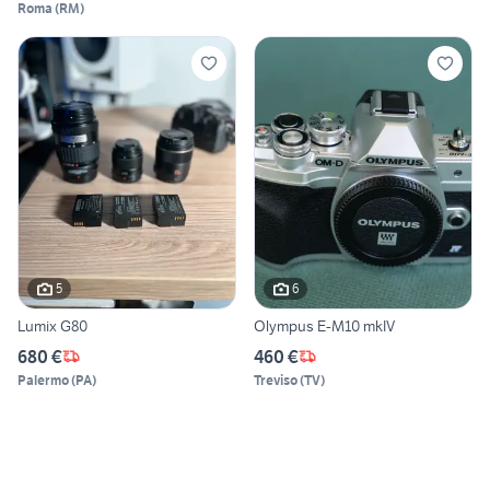
Roma
(
RM
)
5
6
Lumix G80
Olympus E-M10 mkIV
680 €
460 €
Palermo
(
PA
)
Treviso
(
TV
)