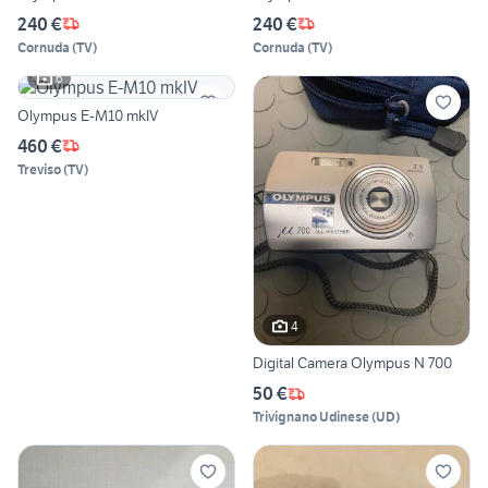
240 €
240 €
Cornuda
(
TV
)
Cornuda
(
TV
)
6
Olympus E-M10 mkIV
460 €
Treviso
(
TV
)
4
Digital Camera Olympus N 700
50 €
Trivignano Udinese
(
UD
)