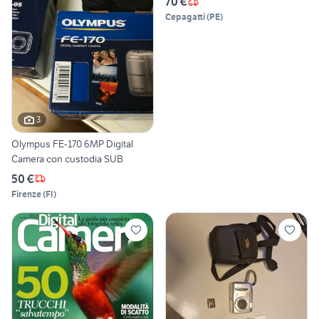
70 €
Cepagatti
(
PE
)
3
Olympus FE-170 6MP Digital
Camera con custodia SUB
50 €
Firenze
(
FI
)