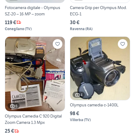
Fotocamera digitale - Olympus
Camera Grip per Olympus Mod.
SZ-20 – 16 MP – zoom
ECG-1
119 €
30 €
Conegliano
(
TV
)
Ravenna
(
RA
)
4
Olympus camedia c-1400L
6
98 €
Olympus Camedia C 920 Digital
Villorba
(
TV
)
Zoom Camera 1.3 Mpx
25 €