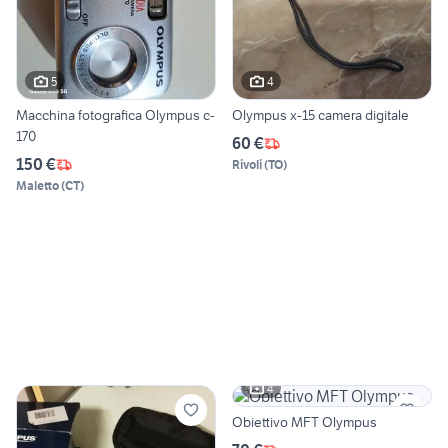
5
4
Macchina fotografica Olympus c-
Olympus x-15 camera digitale
170
60 €
150 €
Rivoli
(
TO
)
Maletto
(
CT
)
4
Obiettivo MFT Olympus