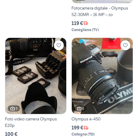
Fotocamera digitale - Olympus
SZ-30MR – 16 MP – zo
119 €
Conegliano
(
TV
)
5
6
Foto video camera Olympus
Olympus e-450
E20p
199 €
100 €
Collegno
(
TO
)