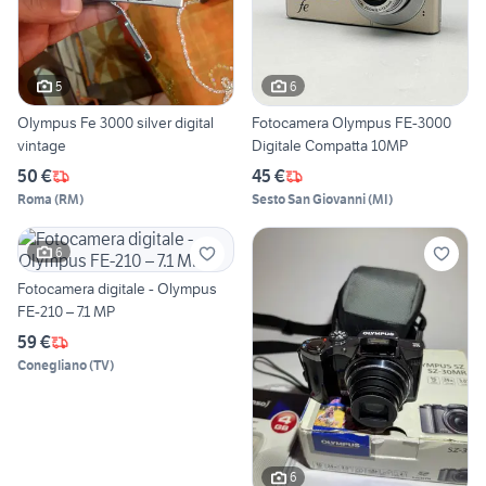
5
6
Olympus Fe 3000 silver digital
Fotocamera Olympus FE-3000
vintage
Digitale Compatta 10MP
50 €
45 €
Roma
(
RM
)
Sesto San Giovanni
(
MI
)
6
Fotocamera digitale - Olympus
FE-210 – 7.1 MP
59 €
Conegliano
(
TV
)
6