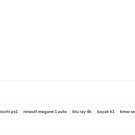
giochi ps1
renault megane 1 auto
blu ray 4k
kayak k1
bmw ser