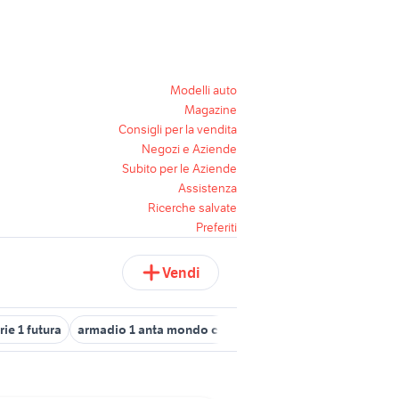
Modelli auto
Magazine
Consigli per la vendita
Negozi e Aziende
Subito per le Aziende
Assistenza
Ricerche salvate
Preferiti
Vendi
ie 1 futura
armadio 1 anta mondo convenienza
bmw serie 1 202