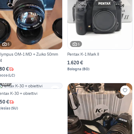
6
6
lympus OM-1 MD + Zuiko 50mm
Pentax K-1 Mark II
.4
1.620 €
80 €
Bologna
(
BO
)
ecco
(
LC
)
6
entax K-30 + obiettivi
50 €
glesias
(
SU
)