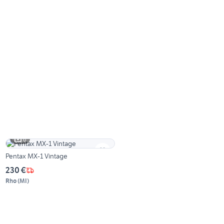
6
Pentax MX-1 Vintage
230 €
Rho
(
MI
)