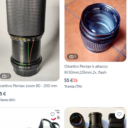
5
Obiettivi Pentax k attacco
M:50mm,135mm,2x, flash
2
55 €
biettivo Pentax zoom 80 - 200 mm
Trento
(
TN
)
5 €
ilano
(
MI
)