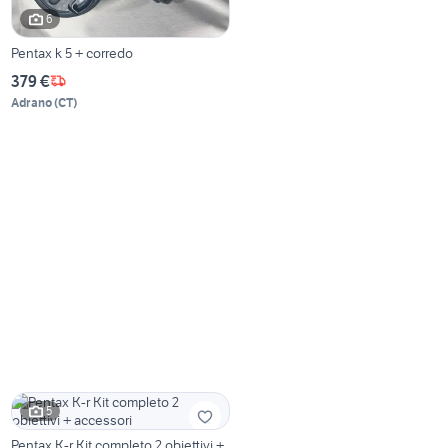
6
Pentax k 5 + corredo
379 €
Adrano
(
CT
)
5
Pentax K-r Kit completo 2 obiettivi +