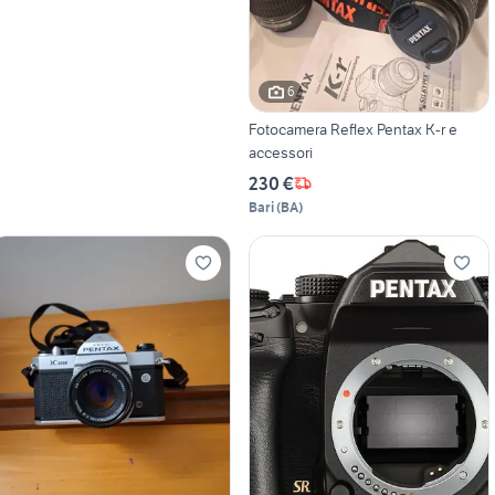
6
Fotocamera Reflex Pentax K-r e
accessori
230 €
Bari
(
BA
)