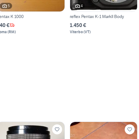
5
4
entax K 1000
reflex Pentax K-1 MarkII Body
40 €
1.450 €
oma
(
RM
)
Viterbo
(
VT
)