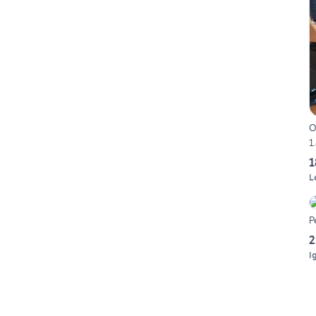
O
1
1
L
P
2
I