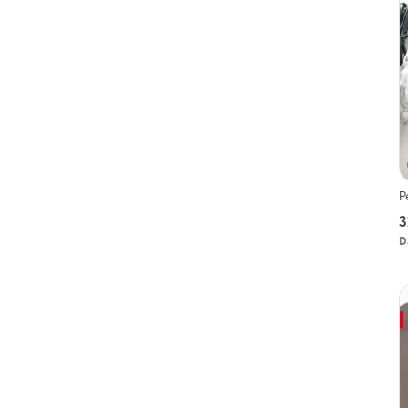
P
3
D