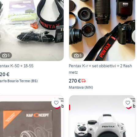
6
6
entax K-50 + 18-55
Pentax K-r + set obbiettivi + 2 flash
metz
20 €
270 €
arfo Boario Terme
(
BS
)
Mantova
(
MN
)