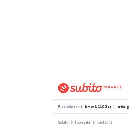
bmw k 1100 rs
lotto 
Ricerche
simili
Subito
Fotografia
pentax k 1