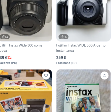
4
6
ujifilm Instax Wide 300 come
Fujifilm Instax WIDE 300 Argento
uova
Instantanea
39 €
259 €
iacenza
(
PC
)
Frosinone
(
FR
)