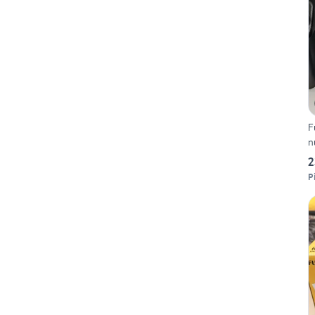
F
n
2
P