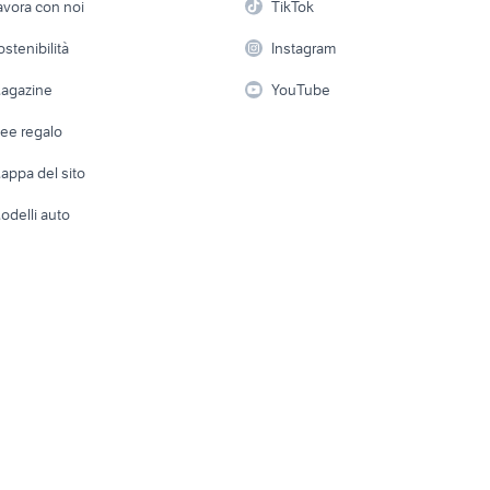
avora con noi
TikTok
 a schiera
Candidati in cerca di
Audio/Video
Elettrod
ostenibilità
Instagram
lavoro
i
Fotografia
Giardino 
agazine
YouTube
Attrezzature di lavoro
Telefonia
Abbigli
dee regalo
Accesso
e altro
appa del sito
Tutto per
odelli auto