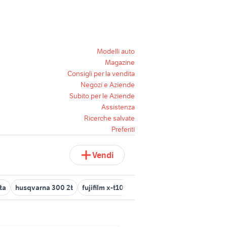
Modelli auto
Magazine
Consigli per la vendita
Negozi e Aziende
Subito per le Aziende
Assistenza
Ricerche salvate
Preferiti
Vendi
ta
husqvarna 300 2t
fujifilm x-t100
yamaha stagepas 300
m