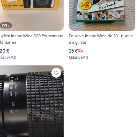
6
ujifilm Instax Wide 300 Fotocamera
Pellicole Instax Wide da 20 - nuove
stantanea
e sigillate
20 €
15 €
ilano
(
MI
)
Milano
(
MI
)