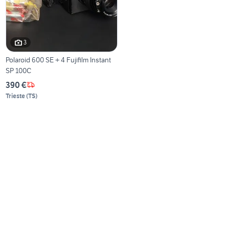
3
Polaroid 600 SE + 4 Fujifilm Instant
SP 100C
390 €
Trieste
(
TS
)