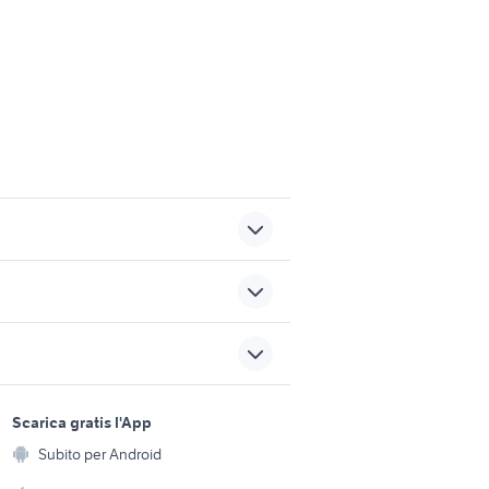
fotocamera per
astrofotografia
macchina fotografica anni 60
sports e hobby
ia
a
Scarica gratis l'App
nikon a300
Animali
Subito per Android
ento e
o
nikon image
Accessori per animali
hi