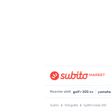
golf r 300 cv
yamaha 
Ricerche
simili
Subito
Fotografia
fujifilm instax 300