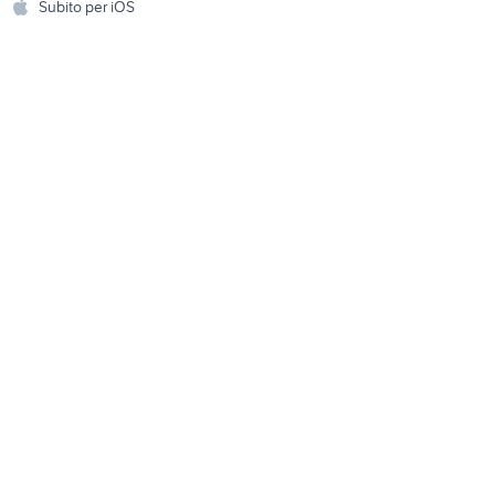
Subito per iOS
Musica e Film
omestici
Libri e Riviste
e Fai da te
Strumenti Musicali
amento e
ri
Sports
 i bambini
Biciclette
Collezionismo