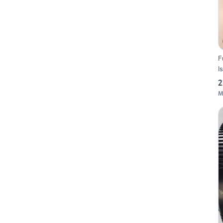
F
I
2
M