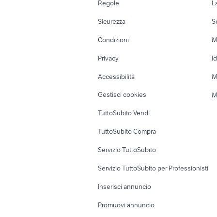
Regole
L
Moto e Scooter
Ville singole e
Sicurezza
S
Accessori Moto
Terreni e rustic
Condizioni
M
Nautica
Garage e box
Privacy
I
Caravan e Camper
Loft, mansarde 
Accessibilità
M
Veicoli commerciali
Case vacanza
Gestisci cookies
M
Uffici e Locali
TuttoSubito Vendi
commerciali
TuttoSubito Compra
Servizio TuttoSubito
Servizio TuttoSubito per Professionisti
Inserisci annuncio
Promuovi annuncio