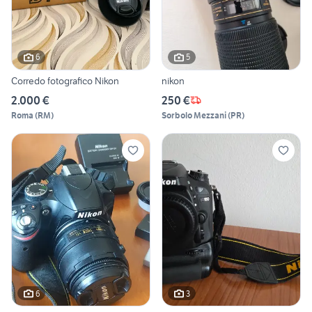
6
5
Corredo fotografico Nikon
nikon
2.000 €
250 €
Roma
(
RM
)
Sorbolo Mezzani
(
PR
)
6
3