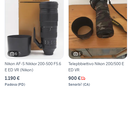
6
5
Nikon AF-S Nikkor 200-500 F5.6
Telepbbiettivo Nikon 200/500 E
E ED VR (Nikon)
ED VR
1.190 €
900 €
Padova
(
PD
)
Senorbi'
(
CA
)