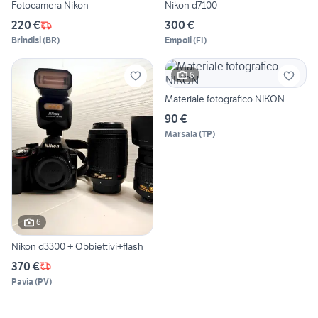
Fotocamera Nikon
Nikon d7100
220 €
300 €
Brindisi
(
BR
)
Empoli
(
FI
)
6
Materiale fotografico NIKON
90 €
Marsala
(
TP
)
6
Nikon d3300 + Obbiettivi+flash
370 €
Pavia
(
PV
)