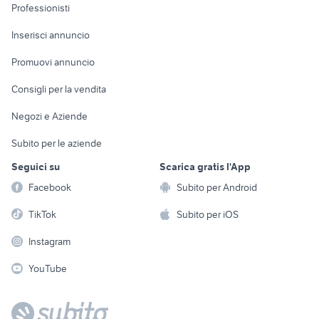
Informatica
Animali
Professionisti
Arredamento e
Console e
Accessori per
Casalinghi
Inserisci annuncio
Videogiochi
animali
Elettrodomestici
Promuovi annuncio
Audio/Video
Musica e Film
Giardino e Fai da te
Consigli per la vendita
Fotografia
Libri e Riviste
Abbigliamento e
Negozi e Aziende
Telefonia
Strumenti Musicali
Accessori
Subito per le aziende
Sports
Tutto per i bambini
Seguici su
Scarica gratis l'App
Biciclette
Facebook
Subito per Android
Collezionismo
TikTok
Subito per iOS
Instagram
YouTube