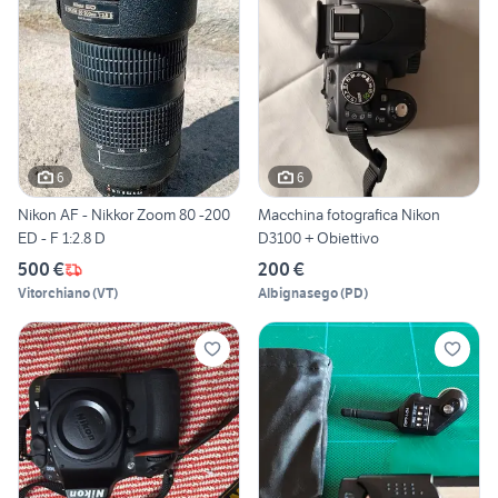
6
6
Nikon AF - Nikkor Zoom 80 -200
Macchina fotografica Nikon
ED - F 1:2.8 D
D3100 + Obiettivo
500 €
200 €
Vitorchiano
(
VT
)
Albignasego
(
PD
)