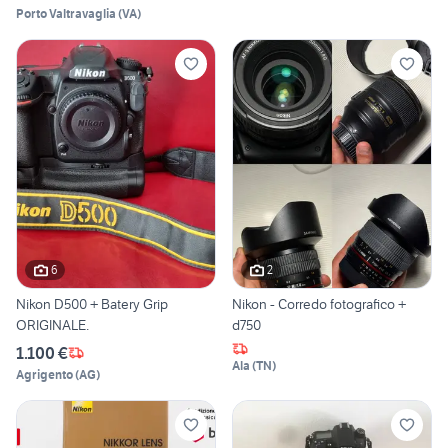
Porto Valtravaglia
(
VA
)
6
2
Nikon D500 + Batery Grip
Nikon - Corredo fotografico +
ORIGINALE.
d750
1.100 €
Ala
(
TN
)
Agrigento
(
AG
)