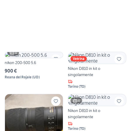
4
Vetrina
nikon 200-500 5.6
Nikon D810 in kit o
900 €
singolarmente
Reana del Rojale
(
UD
)
Torino
(
TO
)
6
Nikon D810 in kit o
singolarmente
Torino
(
TO
)