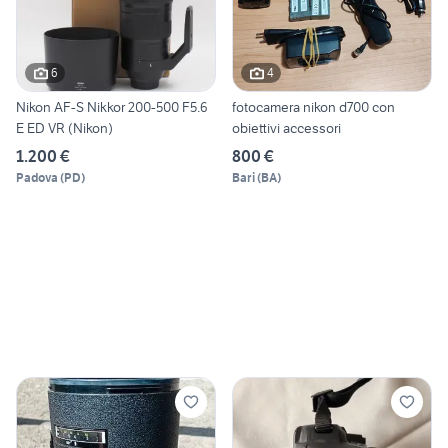
6
4
Nikon AF-S Nikkor 200-500 F5.6
fotocamera nikon d700 con
E ED VR (Nikon)
obiettivi accessori
1.200 €
800 €
Padova
(
PD
)
Bari
(
BA
)