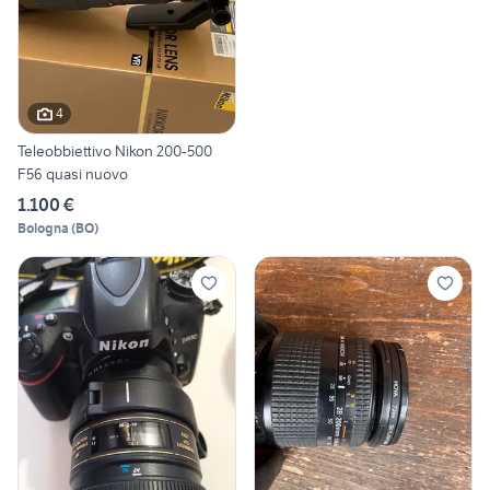
4
Teleobbiettivo Nikon 200-500
F56 quasi nuovo
1.100 €
Bologna
(
BO
)