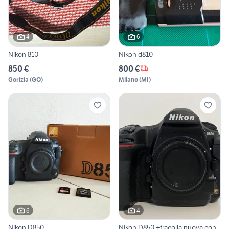
4
6
Nikon 810
Nikon d810
850 €
800 €
Gorizia
(
GO
)
Milano
(
MI
)
6
4
Nikon D850
Nikon D850 +tracolla nuova con