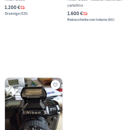
cartellino
1.200 €
1.600 €
Orsenigo
(
CO
)
Robecchetto con Induno
(
MI
)