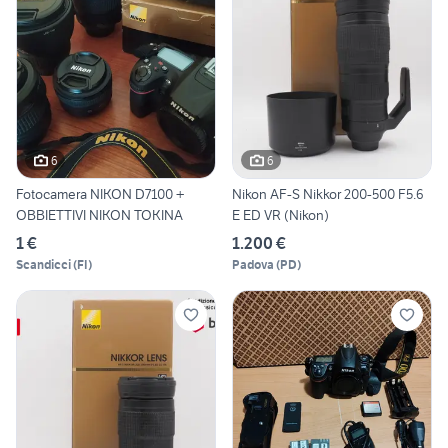
6
6
Fotocamera NIKON D7100 +
Nikon AF-S Nikkor 200-500 F5.6
OBBIETTIVI NIKON TOKINA
E ED VR (Nikon)
1 €
1.200 €
Scandicci
(
FI
)
Padova
(
PD
)