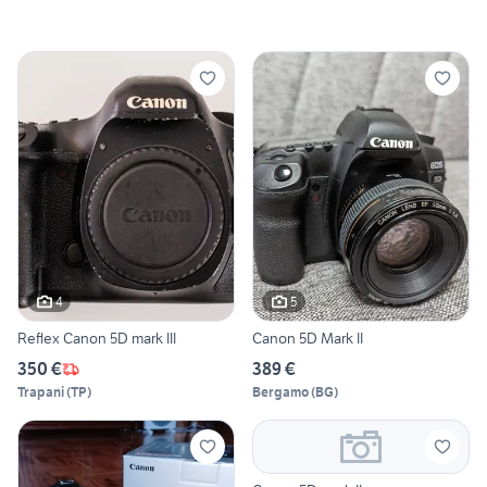
4
5
Reflex Canon 5D mark III
Canon 5D Mark II
350 €
389 €
Trapani
(
TP
)
Bergamo
(
BG
)