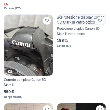
Catania
(
CT
)
Protezione display Canon 5D
Mark III vetro ottico
15 €
Latina
(
LT
)
6
Corredo completo Canon 5D
Mark II
950 €
Bergamo
(
BG
)