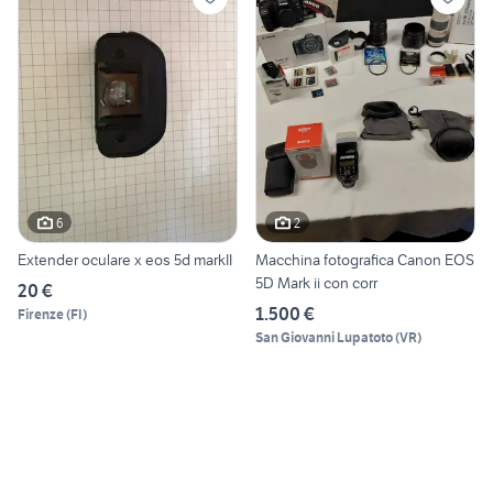
6
2
Extender oculare x eos 5d markII
Macchina fotografica Canon EOS
5D Mark ii con corr
20 €
1.500 €
Firenze
(
FI
)
San Giovanni Lupatoto
(
VR
)