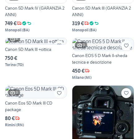
Canon 5D Mark IV (GARANZIA 2
Canon 5D Mark III (GARANZIA 2
ANNI)
ANNI)
749 €
319 €
Monopoli
(
BA
)
Monopoli
(
BA
)
6
3
Canon 5D Mark III +ottica
Canon EOS 5 D Mark II-sheda
750 €
tecnica e descrizione
Torino
(
TO
)
450 €
Milano
(
MI
)
3
Canon Eos 5D Mark III CD
package
80 €
Rimini
(
RN
)