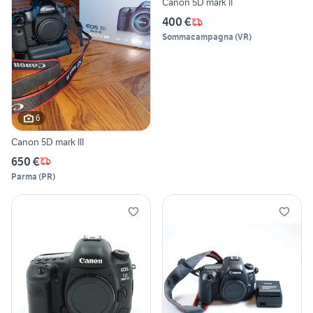
Canon 5D mark II
400 €
Sommacampagna
(
VR
)
6
Canon 5D mark III
650 €
Parma
(
PR
)