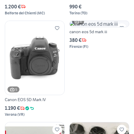
1.200 €
990 €
Belforte del Chienti
(
MC
)
Torino
(
TO
)
6
canon eos 5d mark iii
380 €
Firenze
(
FI
)
5
Canon EOS 5D Mark IV
1.190 €
Verona
(
VR
)