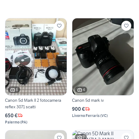
6
4
Canon 5d Mark II 2 fotocamera
Canon 5d mark iv
reflex 3071 scatti
900 €
650 €
Livorno Ferraris
(
VC
)
Palermo
(
PA
)
7