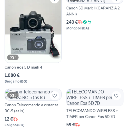
Canon 5D Mark II (GARANZIA 2
ANNI)
240 €
Monopoli
(
BA
)
4
Canon eos 5 D mark 4
1.080 €
Bergamo
(
BG
)
6
Canon Telecomando a distanza
TELECOMANDO WIRELESS +
RC-5 (as Is)
TIMER per Canon Eos 5D 7D
12 €
59 €
Foligno
(
PG
)