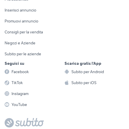
Arredamento e
Console e
Accessori per
Casalinghi
Inserisci annuncio
Videogiochi
animali
Elettrodomestici
Promuovi annuncio
Audio/Video
Musica e Film
Giardino e Fai da te
Consigli per la vendita
Fotografia
Libri e Riviste
Abbigliamento e
Negozi e Aziende
Telefonia
Strumenti Musicali
Accessori
Subito per le aziende
Sports
Tutto per i bambini
Seguici su
Scarica gratis l'App
Biciclette
Facebook
Subito per Android
Collezionismo
TikTok
Subito per iOS
Instagram
YouTube