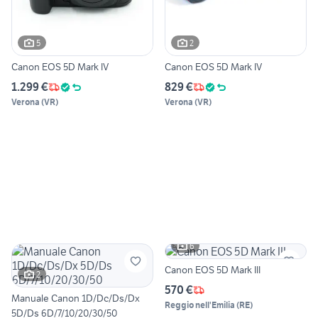
5
2
Canon EOS 5D Mark IV
Canon EOS 5D Mark IV
1.299 €
829 €
Verona
(
VR
)
Verona
(
VR
)
6
Canon EOS 5D Mark III
2
570 €
Manuale Canon 1D/Dc/Ds/Dx
Reggio nell'Emilia
(
RE
)
5D/Ds 6D/7/10/20/30/50