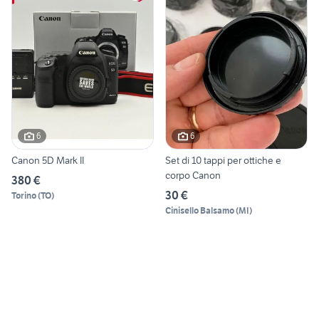
6
6
Canon 5D Mark II
Set di 10 tappi per ottiche e
corpo Canon
380 €
30 €
Torino
(
TO
)
Cinisello Balsamo
(
MI
)