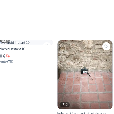
3
olaroid Instant 10
0 €
rento
(
TN
)
3
Polaroid Colorpack 80 vintage non