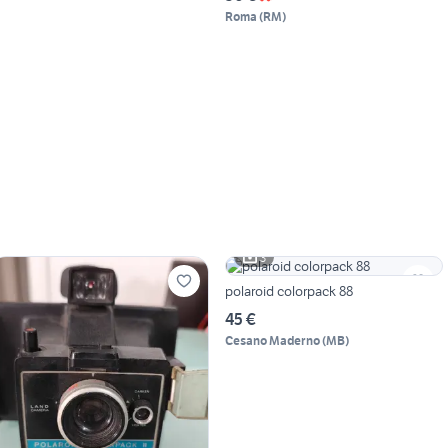
Roma
(
RM
)
3
polaroid colorpack 88
45 €
Cesano Maderno
(
MB
)