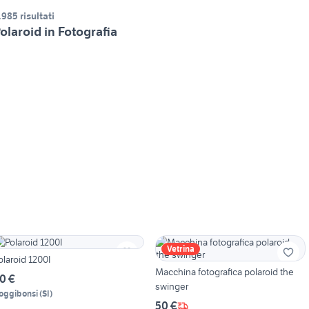
.985 risultati
olaroid in Fotografia
Vetrina
olaroid 1200I
Macchina fotografica polaroid the
0 €
swinger
oggibonsi
(
SI
)
50 €