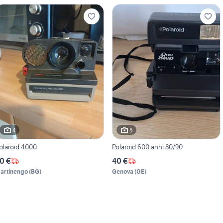
4
5
olaroid 4000
Polaroid 600 anni 80/90
0 €
40 €
artinengo
(
BG
)
Genova
(
GE
)