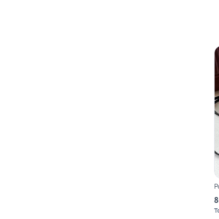
P
8
T