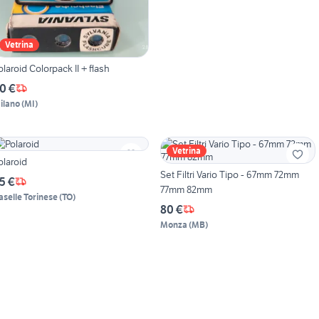
Vetrina
olaroid Colorpack II + flash
0 €
ilano
(
MI
)
Vetrina
olaroid
Set Filtri Vario Tipo - 67mm 72mm
5 €
77mm 82mm
aselle Torinese
(
TO
)
80 €
Monza
(
MB
)