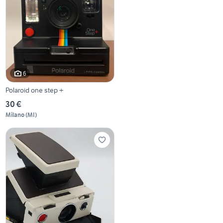
6
Polaroid one step +
30 €
Milano
(
MI
)