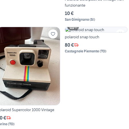
funzionante
10 €
San Gimignano
(
SI
)
6
polaroid snap touch
80 €
Castagnole Piemonte
(
TO
)
olaroid Supercolor 1000 Vintage
0 €
orino
(
TO
)