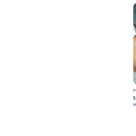
p
5
M