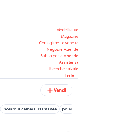
Modelli auto
Magazine
Consigli per la vendita
Negozi e Aziende
Subito per le Aziende
Assistenza
Ricerche salvate
Preferiti
Vendi
polaroid camera istantanea
polaroid impulse portrait
polaroi