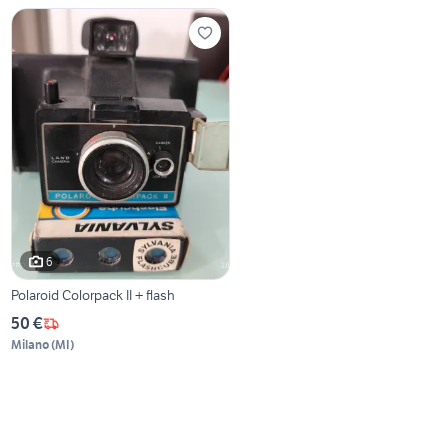
6
Polaroid Colorpack II + flash
50 €
Milano
(
MI
)