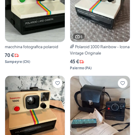
6
macchina fotografica polaroid
🌈 Polaroid 1000 Rainbow - Icona
Vintage Originale
70 €
45 €
Sampeyre
(
CN
)
Palermo
(
PA
)