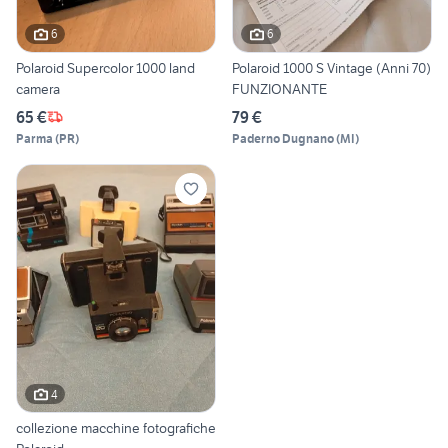
6
6
Polaroid Supercolor 1000 land
Polaroid 1000 S Vintage (Anni 70)
camera
FUNZIONANTE
65 €
79 €
Parma
(
PR
)
Paderno Dugnano
(
MI
)
4
collezione macchine fotografiche