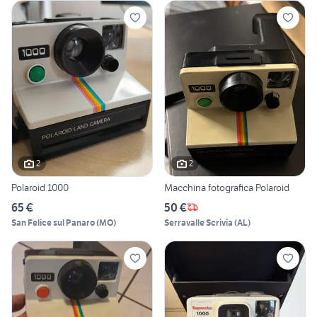
2
2
Polaroid 1000
Macchina fotografica Polaroid
65 €
50 €
San Felice sul Panaro
(
MO
)
Serravalle Scrivia
(
AL
)