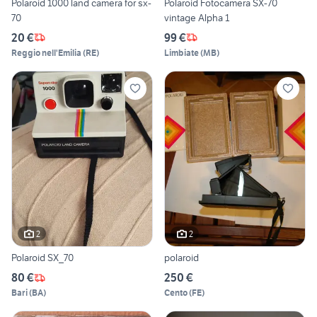
Polaroid 1000 land camera for sx-
Polaroid Fotocamera SX-70
70
vintage Alpha 1
20 €
99 €
Reggio nell'Emilia
(
RE
)
Limbiate
(
MB
)
2
2
Polaroid SX_70
polaroid
80 €
250 €
Bari
(
BA
)
Cento
(
FE
)