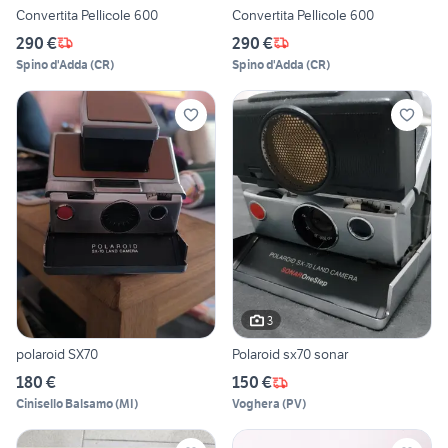
Convertita Pellicole 600
Convertita Pellicole 600
290 €
290 €
Spino d'Adda
(
CR
)
Spino d'Adda
(
CR
)
3
polaroid SX70
Polaroid sx70 sonar
180 €
150 €
Cinisello Balsamo
(
MI
)
Voghera
(
PV
)