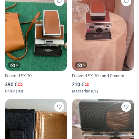
6
5
Polaroid SX-70
Polaroid SX-70 Land Camera
390 €
210 €
Chieri
(
TO
)
Mazzarino
(
CL
)