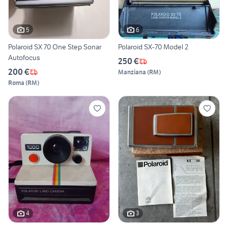
5
6
Polaroid SX 70 One Step Sonar
Polaroid SX-70 Model 2
Autofocus
250 €
200 €
Manziana
(
RM
)
Roma
(
RM
)
4
3