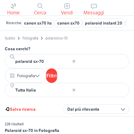
Home
Cerca
Vendi
Messaggi
canon sx70 hs
canon sx70
polaroid instant 20
pol
Ricerche
Subito
Fotografia
polaroid sx-70
Cosa cerchi?
Filtri
Fotografia
Salva ricerca
Dal più rilevante
126 risultati
Polaroid sx-70 in Fotografia