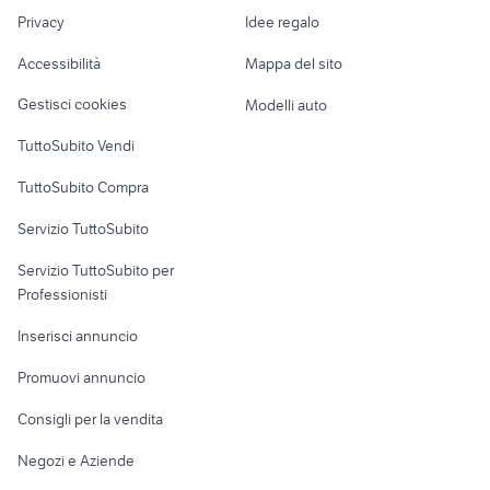
50
Nautica
lavoro
Privacy
Idee regalo
Garage e box
exacta macchina fotografica
drone mavic 2
Caravan e Camper
Accessibilità
Mappa del sito
tablet usb
nikon fotografia Veneto
Loft, mansarde e
Veicoli commerciali
altro
Gestisci cookies
Modelli auto
Case vacanza
TuttoSubito Vendi
Uffici e Locali
TuttoSubito Compra
commerciali
Servizio TuttoSubito
elettronica
per la casa e la
sports e hobby
Servizio TuttoSubito per
persona
Informatica
Animali
Professionisti
Arredamento e
Console e
Accessori per
Casalinghi
Inserisci annuncio
Videogiochi
animali
Elettrodomestici
Promuovi annuncio
Audio/Video
Musica e Film
Giardino e Fai da te
Consigli per la vendita
Fotografia
Libri e Riviste
Abbigliamento e
Negozi e Aziende
Telefonia
Strumenti Musicali
Accessori