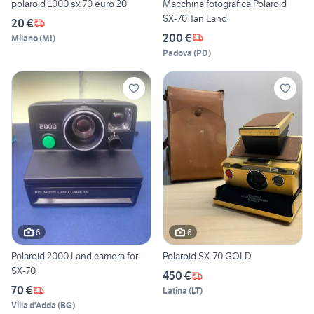
polaroid 1000 sx 70 euro 20
Macchina fotografica Polaroid
SX-70 Tan Land
20 €
200 €
Milano
(
MI
)
Padova
(
PD
)
6
6
Polaroid 2000 Land camera for
Polaroid SX-70 GOLD
SX-70
450 €
70 €
Latina
(
LT
)
Villa d'Adda
(
BG
)