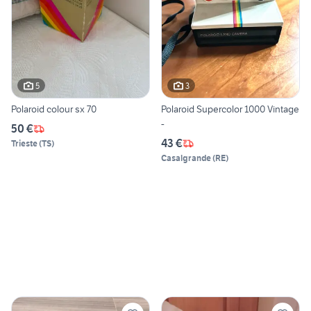
5
3
Polaroid colour sx 70
Polaroid Supercolor 1000 Vintage
-
50 €
43 €
Trieste
(
TS
)
Casalgrande
(
RE
)