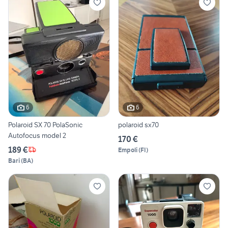
6
6
Polaroid SX 70 PolaSonic
polaroid sx70
Autofocus model 2
170 €
189 €
Empoli
(
FI
)
Bari
(
BA
)