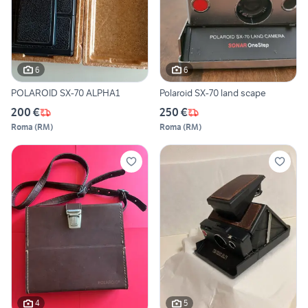
6
6
POLAROID SX-70 ALPHA1
Polaroid SX-70 land scape
200 €
250 €
Roma
(
RM
)
Roma
(
RM
)
4
5