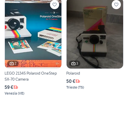
2
3
LEGO 21345 Polaroid OneStep
Polaroid
SX-70 Camera
50 €
59 €
Trieste
(
TS
)
Venezia
(
VE
)