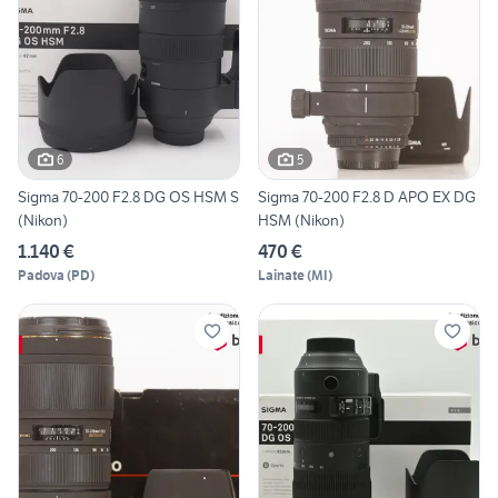
6
5
Sigma 70-200 F2.8 DG OS HSM S
Sigma 70-200 F2.8 D APO EX DG
(Nikon)
HSM (Nikon)
1.140 €
470 €
Padova
(
PD
)
Lainate
(
MI
)