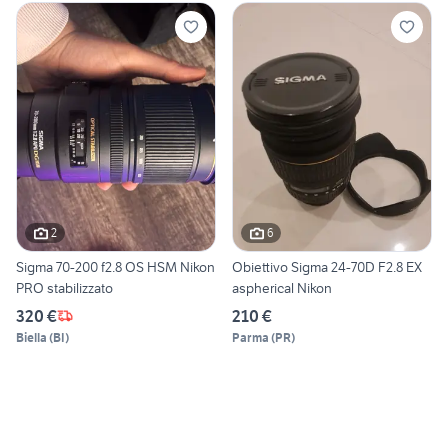
2
6
Sigma 70-200 f2.8 OS HSM Nikon
Obiettivo Sigma 24-70D F2.8 EX
PRO stabilizzato
aspherical Nikon
320 €
210 €
Biella
(
BI
)
Parma
(
PR
)