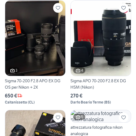
3
4
Sigma 70-200 F2.8 APO EX DG
Sigma APO 70-200 F2.8 EX DG
OS per Nikon + 2X
HSM (Nikon)
650 €
270 €
Caltanissetta
(
CL
)
Darfo Boario Terme
(
BS
)
5
attrezzatura fotografica nikon
analogica