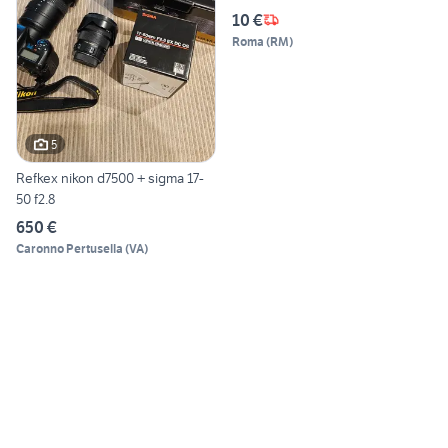
10 €
Roma
(
RM
)
5
Refkex nikon d7500 + sigma 17-
50 f2.8
650 €
Caronno Pertusella
(
VA
)