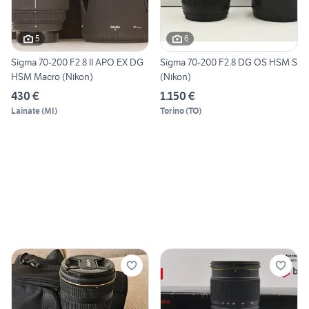
5
6
Sigma 70-200 F2.8 II APO EX DG
Sigma 70-200 F2.8 DG OS HSM S
HSM Macro (Nikon)
(Nikon)
430 €
1.150 €
Lainate
(
MI
)
Torino
(
TO
)