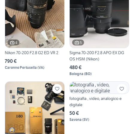
4
5
Nikon 70-200 F2.8 G2 ED VR 2
Sigma 70-200 F2.8 APO EX DG
OS HSM (Nikon)
790 €
480 €
Caronno Pertusella
(
VA
)
Bologna
(
BO
)
fotografia , video, analogico e
digitale
50 €
Savona
(
SV
)