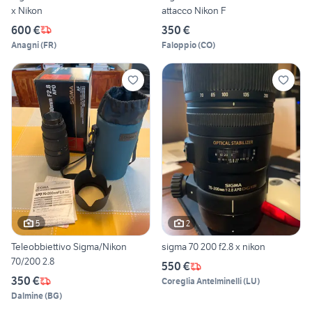
x Nikon
attacco Nikon F
600 €
350 €
Anagni
(
FR
)
Faloppio
(
CO
)
5
2
Teleobbiettivo Sigma/Nikon
sigma 70 200 f2.8 x nikon
70/200 2.8
550 €
350 €
Coreglia Antelminelli
(
LU
)
Dalmine
(
BG
)