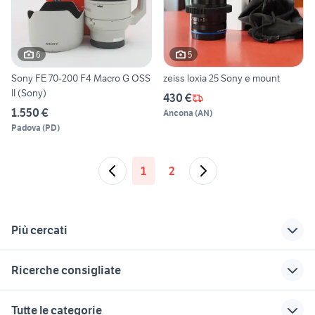
6
5
Sony FE 70-200 F4 Macro G OSS
zeiss loxia 25 Sony e mount
II (Sony)
430 €
1.550 €
Ancona
(
AN
)
Padova
(
PD
)
1
2
Più cercati
Correlati
Richerche simili
Suggerimenti
Ricerche consigliate
sigma 28-70
canon 16-35 f4
70 200 f2.8
yashica fx d quartz
nikon 300mm f2.8
l200 usato lazio
canon 24-105 f4 ii
reflex nikon d7200
Tutte le categorie
usato