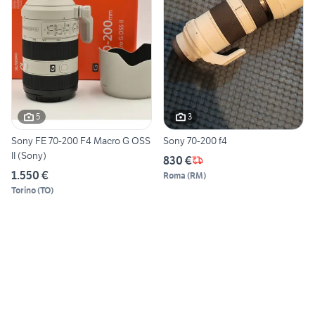
5
3
Sony FE 70-200 F4 Macro G OSS
Sony 70-200 f4
II (Sony)
830 €
1.550 €
Roma
(
RM
)
Torino
(
TO
)