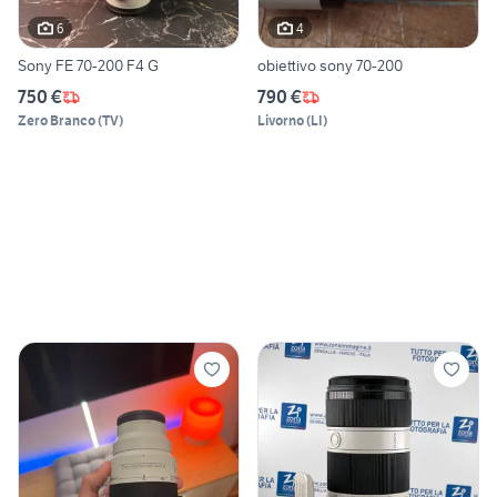
6
4
Sony FE 70-200 F4 G
obiettivo sony 70-200
750 €
790 €
Zero Branco
(
TV
)
Livorno
(
LI
)