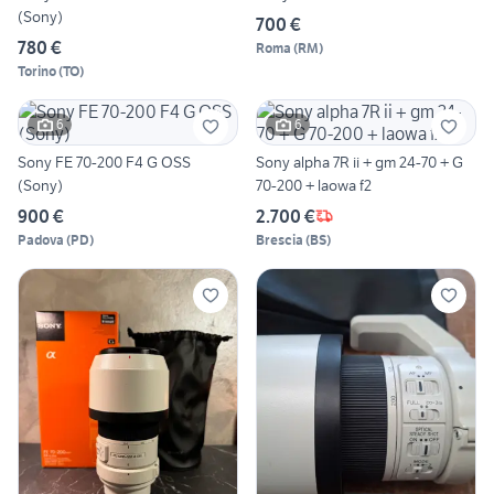
(Sony)
700 €
780 €
Roma
(
RM
)
Torino
(
TO
)
6
6
Sony FE 70-200 F4 G OSS
Sony alpha 7R ii + gm 24-70 + G
(Sony)
70-200 + laowa f2
900 €
2.700 €
Padova
(
PD
)
Brescia
(
BS
)