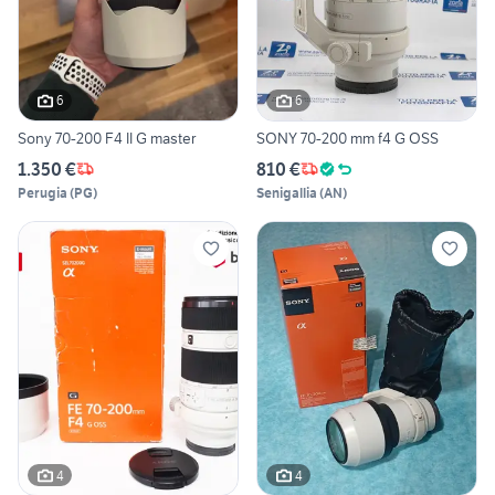
6
6
Sony 70-200 F4 II G master
SONY 70-200 mm f4 G OSS
1.350 €
810 €
Perugia
(
PG
)
Senigallia
(
AN
)
4
4