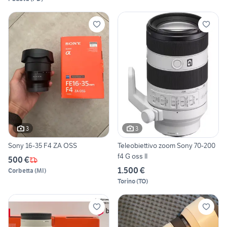
3
3
Sony 16-35 F4 ZA OSS
Teleobiettivo zoom Sony 70-200
f4 G oss II
500 €
1.500 €
Corbetta
(
MI
)
Torino
(
TO
)