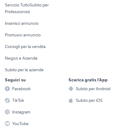
Servizio TuttoSubito per
persona
Informatica
Animali
Professionisti
Arredamento e
Console e
Accessori per
Casalinghi
Inserisci annuncio
Videogiochi
animali
Elettrodomestici
Promuovi annuncio
Audio/Video
Musica e Film
Giardino e Fai da te
Consigli per la vendita
Fotografia
Libri e Riviste
Abbigliamento e
Negozi e Aziende
Telefonia
Strumenti Musicali
Accessori
Subito per le aziende
Sports
Tutto per i bambini
Seguici su
Scarica gratis l'App
Biciclette
Facebook
Subito per Android
Collezionismo
TikTok
Subito per iOS
Instagram
YouTube