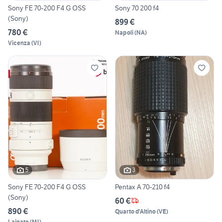
Sony FE 70-200 F4 G OSS
Sony 70 200 f4
(Sony)
899 €
780 €
Napoli
(
NA
)
Vicenza
(
VI
)
5
3
Sony FE 70-200 F4 G OSS
Pentax A 70-210 f4
(Sony)
60 €
890 €
Quarto d'Altino
(
VE
)
Lainate
(
MI
)