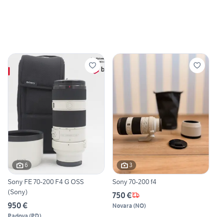
6
3
Sony FE 70-200 F4 G OSS
Sony 70-200 f4
(Sony)
750 €
950 €
Novara
(
NO
)
Padova
(
PD
)