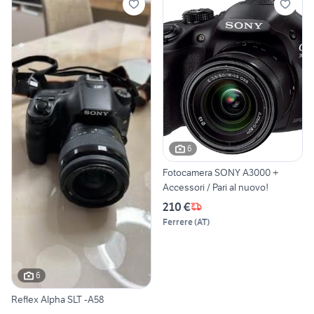
6
Fotocamera SONY A3000 +
Accessori / Pari al nuovo!
210 €
Ferrere
(
AT
)
6
Reflex Alpha SLT -A58