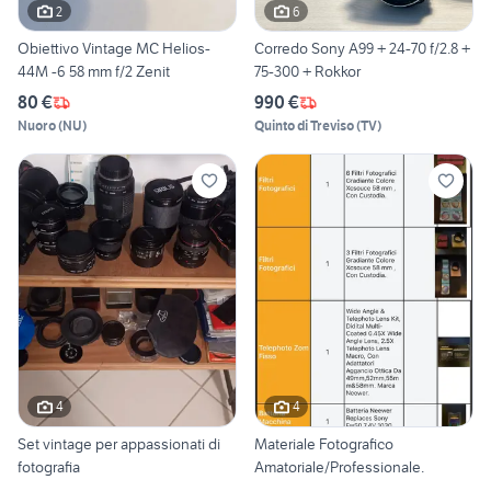
2
6
Obiettivo Vintage MC Helios-
Corredo Sony A99 + 24-70 f/2.8 +
44M -6 58 mm f/2 Zenit
75-300 + Rokkor
80 €
990 €
Nuoro
(
NU
)
Quinto di Treviso
(
TV
)
4
4
Set vintage per appassionati di
Materiale Fotografico
fotografia
Amatoriale/Professionale.