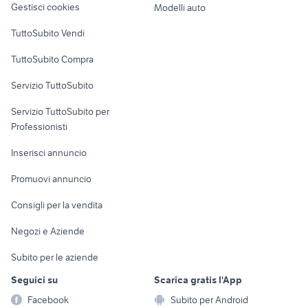
Gestisci cookies
Modelli auto
Case vacanza
TuttoSubito Vendi
Uffici e Locali
TuttoSubito Compra
commerciali
Servizio TuttoSubito
elettronica
per la casa e la
sports e hobby
Servizio TuttoSubito per
persona
Informatica
Animali
Professionisti
Arredamento e
Console e
Accessori per
Casalinghi
Inserisci annuncio
Videogiochi
animali
Elettrodomestici
Promuovi annuncio
Audio/Video
Musica e Film
Giardino e Fai da te
Consigli per la vendita
Fotografia
Libri e Riviste
Abbigliamento e
Negozi e Aziende
Telefonia
Strumenti Musicali
Accessori
Subito per le aziende
Sports
Tutto per i bambini
Seguici su
Scarica gratis l'App
Biciclette
Facebook
Subito per Android