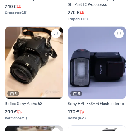
SLT A58 TOP+accessori
240 €
270 €
Grosseto
(
GR
)
Trapani
(
TP
)
5
5
Reflex Sony Alpha 58
Sony HVL-F58AM Flash esterno
200 €
170 €
Cormano
(
MI
)
Roma
(
RM
)