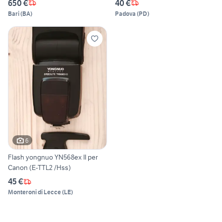
650 €
40 €
Bari
(
BA
)
Padova
(
PD
)
6
Flash yongnuo YN568ex II per
Canon (E-TTL2 /Hss)
45 €
Monteroni di Lecce
(
LE
)