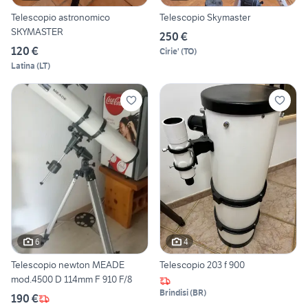
Telescopio astronomico
Telescopio Skymaster
SKYMASTER
250 €
120 €
Cirie'
(
TO
)
Latina
(
LT
)
6
4
Telescopio newton MEADE
Telescopio 203 f 900
mod.4500 D 114mm F 910 F/8
Brindisi
(
BR
)
190 €