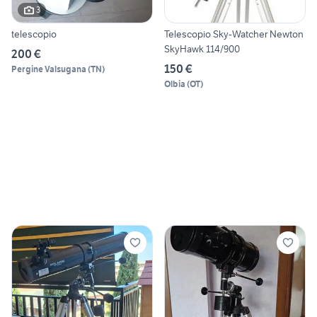
3
telescopio
Telescopio Sky-Watcher Newton
SkyHawk 114/900
200 €
150 €
Pergine Valsugana
(
TN
)
Olbia
(
OT
)