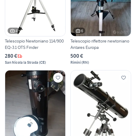
4
6
Telescopio Newtoniano 114/900
Telescopio riflettore newtoniano
EQ-3.1 OTS Finder
Antares Europa
280 €
500 €
San Nicola la Strada
(
CE
)
Rimini
(
RN
)