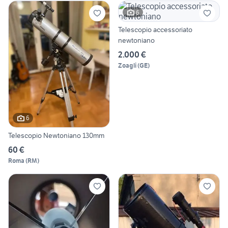
6
Telescopio accessoriato
newtoniano
2.000 €
Zoagli
(
GE
)
6
Telescopio Newtoniano 130mm
60 €
Roma
(
RM
)