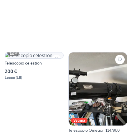
4
Telescopio celestron
200 €
Lecce
(
LE
)
Vetrina
Telescopio Omegon 114/900