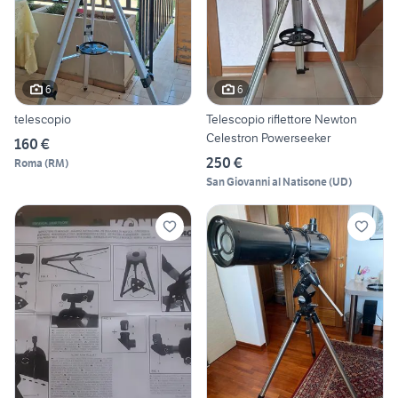
6
6
telescopio
Telescopio riflettore Newton
Celestron Powerseeker
160 €
250 €
Roma
(
RM
)
San Giovanni al Natisone
(
UD
)