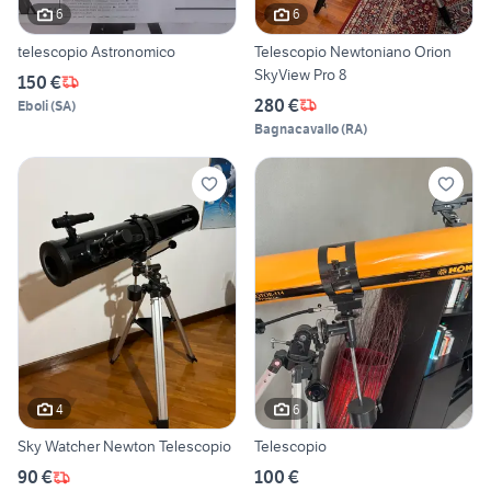
6
6
telescopio Astronomico
Telescopio Newtoniano Orion
SkyView Pro 8
150 €
280 €
Eboli
(
SA
)
Bagnacavallo
(
RA
)
4
6
Sky Watcher Newton Telescopio
Telescopio
90 €
100 €