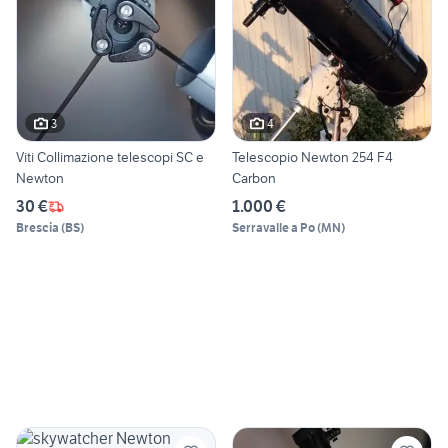
3
4
Viti Collimazione telescopi SC e
Telescopio Newton 254 F4
Newton
Carbon
30 €
1.000 €
Brescia
(
BS
)
Serravalle a Po
(
MN
)