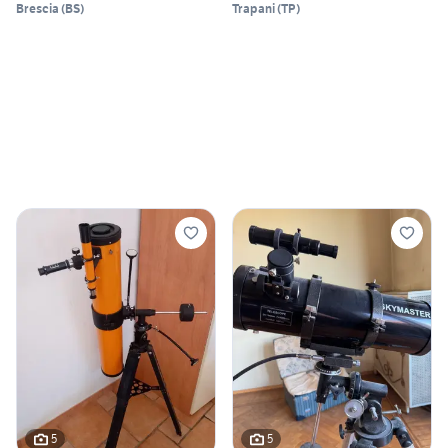
Brescia
(
BS
)
Trapani
(
TP
)
5
5