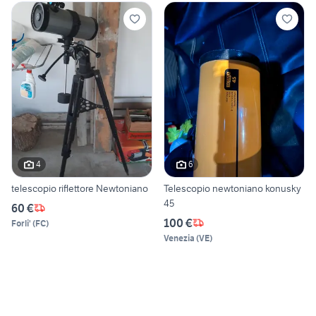
4
6
telescopio riflettore Newtoniano
Telescopio newtoniano konusky
45
60 €
100 €
Forli'
(
FC
)
Venezia
(
VE
)