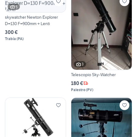
5
skywatcher Newton Explorer
D=130 F=900mm + Lenti
300 €
Trabia
(
PA
)
3
Telescopio Sky-Watcher
180 €
Palestro
(
PV
)