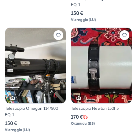
EQ-1
150 €
Viareggio
(
LU
)
5
3
Telescopio Omegon 114/900
Telescopio Newton 150F5
EQ-1
170 €
150 €
Orzinuovi
(
BS
)
Viareggio
(
LU
)