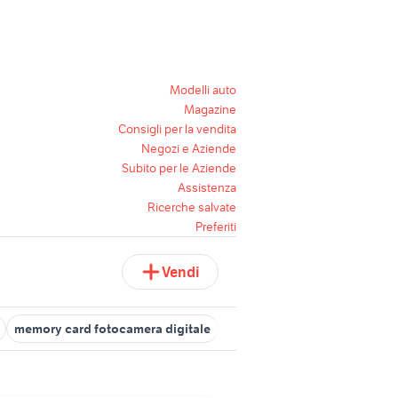
Modelli auto
Magazine
Consigli per la vendita
Negozi e Aziende
Subito per le Aziende
Assistenza
Ricerche salvate
Preferiti
Vendi
memory card fotocamera digitale
flash card italiano
memory c