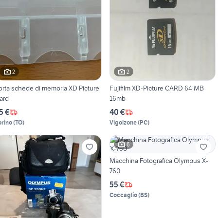
2
2
orta schede di memoria XD Picture
Fujifilm XD-Picture CARD 64 MB
ard
16mb
5 €
40 €
orino
(
TO
)
Vigolzone
(
PC
)
6
Macchina Fotografica Olympus X-
760
55 €
Coccaglio
(
BS
)