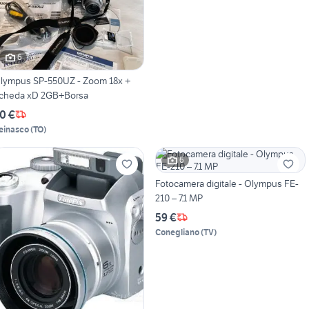
6
ympus SP-550UZ - Zoom 18x +
cheda xD 2GB+Borsa
0 €
einasco
(
TO
)
6
Fotocamera digitale - Olympus FE-
210 – 7.1 MP
59 €
Conegliano
(
TV
)