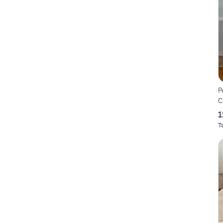
P
C
1
T