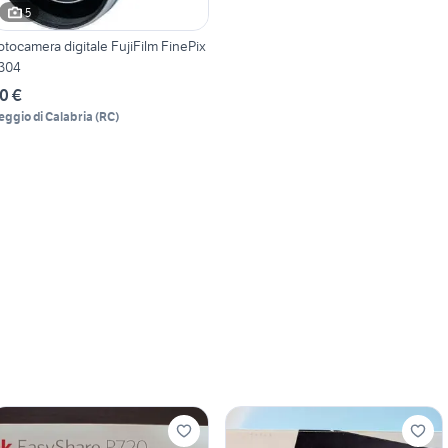
5
otocamera digitale FujiFilm FinePix
304
0 €
eggio di Calabria
(
RC
)