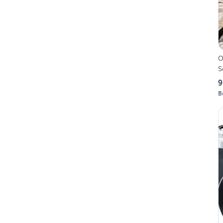
Ol
S
9
B