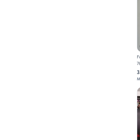
F
7
3
M