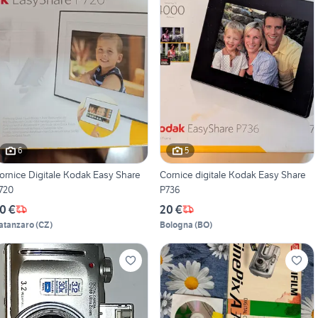
6
5
ornice Digitale Kodak Easy Share
Cornice digitale Kodak Easy Share
720
P736
0 €
20 €
atanzaro
(
CZ
)
Bologna
(
BO
)