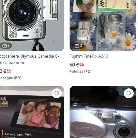
3
3
otocamera Olympus Camedia C-
Fujifilm FinePix A340
60 UltraZoom
50 €
2 €
Potenza
(
PZ
)
esagne
(
BR
)