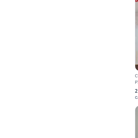
C
P
2
C