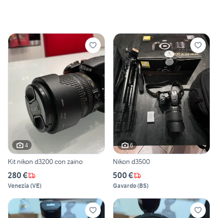
4
6
Kit nikon d3200 con zaino
Nikon d3500
280 €
500 €
Venezia
(
VE
)
Gavardo
(
BS
)