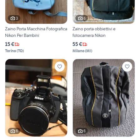
3
6
Zaino Porta Macchina Fotografica
Zaino porta obbiettivi e
Nikon Per Bambini
fotocamera Nikon
15 €
55 €
Torino
(
TO
)
Milano
(
MI
)
6
6