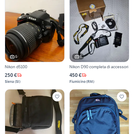
6
5
Nikon d5100
Nikon D90 completa di accessori
250 €
450 €
Siena
(
SI
)
Fiumicino
(
RM
)