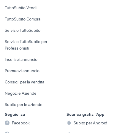
Case vacanza
TuttoSubito Vendi
Uffici e Locali
TuttoSubito Compra
commerciali
Servizio TuttoSubito
elettronica
per la casa e la
sports e hobby
Servizio TuttoSubito per
persona
Informatica
Animali
Professionisti
Arredamento e
Console e
Accessori per
Casalinghi
Inserisci annuncio
Videogiochi
animali
Elettrodomestici
Promuovi annuncio
Audio/Video
Musica e Film
Giardino e Fai da te
Consigli per la vendita
Fotografia
Libri e Riviste
Abbigliamento e
Negozi e Aziende
Telefonia
Strumenti Musicali
Accessori
Subito per le aziende
Sports
Tutto per i bambini
Seguici su
Scarica gratis l'App
Biciclette
Facebook
Subito per Android
Collezionismo