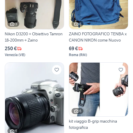
3
6
Nikon D3200 + Obiettivo Tamron
ZAINO FOTOGRAFICO TENBA x
18-200mm + Zaino
CANON NIKON come Nuovo
250 €
69 €
Venezia
(
VE
)
Roma
(
RM
)
6
kit viaggio B-grip macchina
fotografica
6