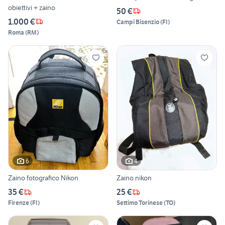
obiettivi + zaino
50 €
1.000 €
Campi Bisenzio
(
FI
)
Roma
(
RM
)
6
4
Zaino fotografico Nikon
Zaino nikon
35 €
25 €
Firenze
(
FI
)
Settimo Torinese
(
TO
)