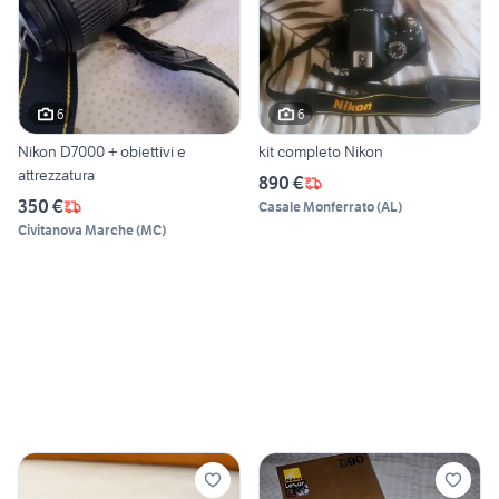
6
6
Nikon D7000 + obiettivi e
kit completo Nikon
attrezzatura
890 €
350 €
Casale Monferrato
(
AL
)
Civitanova Marche
(
MC
)