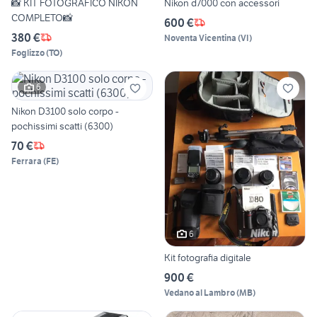
📸 KIT FOTOGRAFICO NIKON
Nikon d7000 con accessori
COMPLETO📸
600 €
380 €
Noventa Vicentina
(
VI
)
Foglizzo
(
TO
)
6
Nikon D3100 solo corpo -
pochissimi scatti (6300)
70 €
Ferrara
(
FE
)
6
Kit fotografia digitale
900 €
Vedano al Lambro
(
MB
)