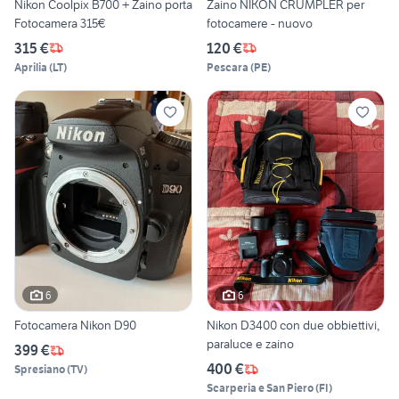
Nikon Coolpix B700 + Zaino porta
Zaino NIKON CRUMPLER per
Fotocamera 315€
fotocamere - nuovo
315 €
120 €
Aprilia
(
LT
)
Pescara
(
PE
)
6
6
Fotocamera Nikon D90
Nikon D3400 con due obbiettivi,
paraluce e zaino
399 €
400 €
Spresiano
(
TV
)
Scarperia e San Piero
(
FI
)