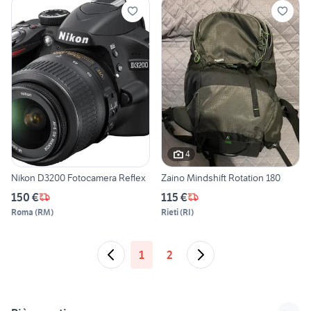
4
Nikon D3200 Fotocamera Reflex
Zaino Mindshift Rotation 180
150 €
115 €
Roma
(
RM
)
Rieti
(
RI
)
1
2