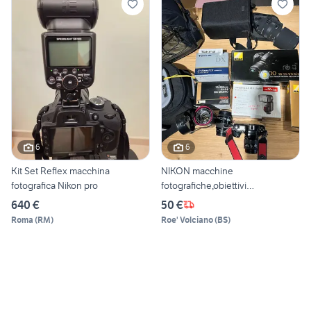
6
6
Kit Set Reflex macchina
NIKON macchine
fotografica Nikon pro
fotografiche,obiettivi
Tokina,Sigma
640 €
50 €
Roma
(
RM
)
Roe' Volciano
(
BS
)