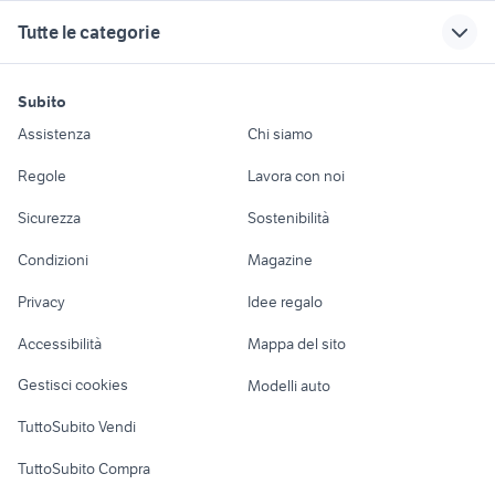
Fisciano
Molise
affitto anagnina
garage in vendita angri
garage in affitto
Tutte le categorie
monfalcone
affitto garage selva
affitto garage auto
garage in affitto nettuno
affitto garage San Cataldo
epoca
vendita garage
vendita garage
vendita garage Feltre
vendita garage Varedo
motori
immobili
lavoro e servizi
container ufficio
Calliano TN
appartamenti in
Subito
garage in vendita alessandria
affitto garage anagnina Lazio
vendita iglesias
Auto
Appartamenti
Offerte di lavoro
affitto garage
vendita garage
Assistenza
Chi siamo
vendita garage Agrigento
Arenzano
Fuscaldo
affitto a 200 euro
posti auto salerno e provincia
Accessori Auto
Camere/Posti letto
Servizi
provincia
siderno
affitto garage
vendita garage
Regole
Lavora con noi
vendita garage Scafati
vendita garage Cittadella
Avellino provincia
Terno dIsola
casa singola sestu
Moto e Scooter
Ville singole e a
Candidati in cerca di
Sicurezza
Sostenibilità
affitto
schiera
lavoro
garage milazzo
vendita garage Mercogliano
vendita garage
affitto garage Elmas
Accessori Moto
struttura in ferro
vendita immobili
vendita garage
affitto garage Tempio Pausania
garage in vendita imola
Condizioni
Magazine
Terreni e rustici
Attrezzature di
Taranto
Ascea
vendita garage
Nautica
lavoro
affitto garage Nardo
affitto garage Zevio
Privacy
Idee regalo
Borgomanero
Garage e box
garage in affitto partinico
sala prove affitto mensile
Caravan e Camper
Accessibilità
Mappa del sito
Loft, mansarde e
Veicoli commerciali
altro
Gestisci cookies
Modelli auto
Case vacanza
TuttoSubito Vendi
Uffici e Locali
TuttoSubito Compra
commerciali