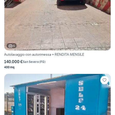
6
Autolavaggio con autorimessa + RENDITA MENSILE
140.000 €
San Severo
(
FG
)
400 mq