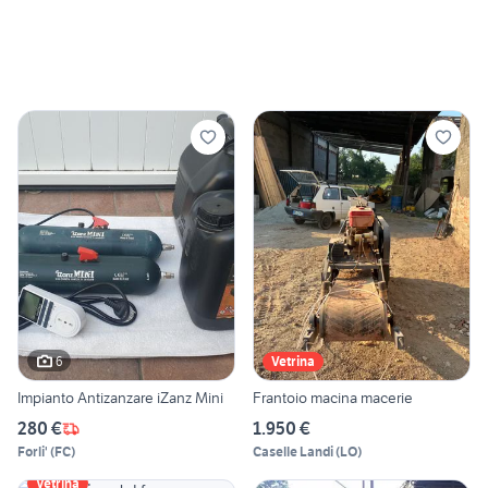
6
Vetrina
Impianto Antizanzare iZanz Mini
Frantoio macina macerie
280 €
1.950 €
Forli'
(
FC
)
Caselle Landi
(
LO
)
Vetrina