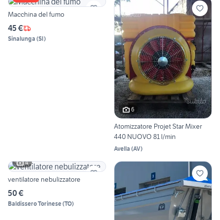
Macchina del fumo
45 €
Sinalunga
(
SI
)
6
Atomizzatore Projet Star Mixer
440 NUOVO 81 l/min
Avella
(
AV
)
4
ventilatore nebulizzatore
50 €
Baldissero Torinese
(
TO
)