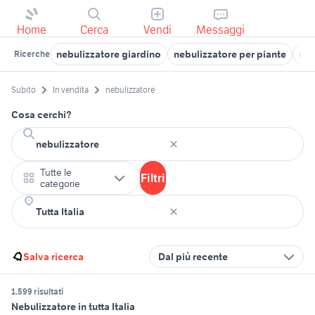
Home
Cerca
Vendi
Messaggi
nebulizzatore giardino
nebulizzatore per piante
neb
Ricerche
Subito
In vendita
nebulizzatore
Cosa cerchi?
Tutte le
Filtri
categorie
Salva ricerca
Dal più recente
1.599 risultati
Nebulizzatore in tutta Italia