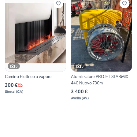
6
8
Camino Elettrico a vapore
Atomizzatore PROJET STARMIX
440 Nuovo 700m
200 €
3.400 €
Sinnai
(
CA
)
Avella
(
AV
)