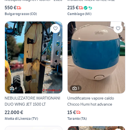
550 €
215 €
Bulgarograsso
(
CO
)
Cambiago
(
MI
)
4
3
NEBULIZZATORE MARTIGNANI
Umidificatore vapore caldo
DUO WING JET 1500 LT
Chicco Humi hot advance
22.000 €
15 €
Motta di Livenza
(
TV
)
Taranto
(
TA
)