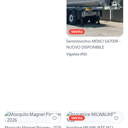
Vetrina
Semirimorchio MENCI SA700R -
NUOVO DISPONIBILE
Vigonza
(
PD
)
Vetrina
Mosquito Magnet Piooner - 2026
Irroratrice MILWAUKEE M12