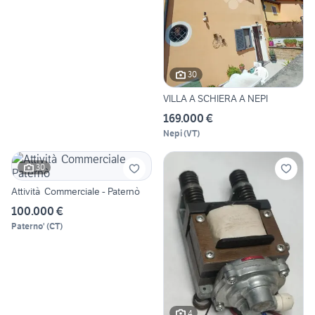
30
VILLA A SCHIERA A NEPI
169.000 €
Nepi
(
VT
)
30
Attività Commerciale - Paternò
100.000 €
Paterno'
(
CT
)
4