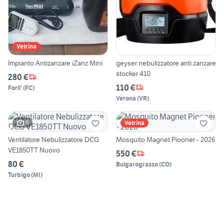
Vetrina
Impianto Antizanzare iZanz Mini
geyser nebulizzatore anti zanzare
stocker 410
280 €
110 €
Forli'
(
FC
)
Verona
(
VR
)
6
Vetrina
Ventilatore Nebulizzatore DCG
Mosquito Magnet Piooner - 2026
VE1850TT Nuovo
550 €
80 €
Bulgarograsso
(
CO
)
Turbigo
(
MI
)