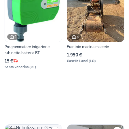
2
4
Programmatore irrigazione
Frantoio macina macerie
rubinetto batteria BT
1.950 €
15 €
Caselle Landi
(
LO
)
Santa Venerina
(
CT
)