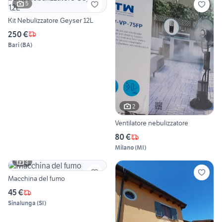
5
Kit Nebulizzatore Geyser 12L
250 €
Bari
(
BA
)
2
Ventilatore nebulizzatore
80 €
Milano
(
MI
)
3
Macchina del fumo
45 €
Sinalunga
(
SI
)