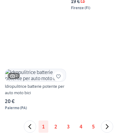
19 €
Firenze
(
FI
)
2
Idropulitrice batterie potente per
auto moto bici
20 €
Palermo
(
PA
)
1
2
3
4
5