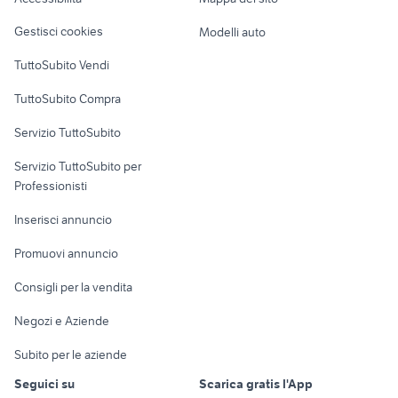
Loft, mansarde e
Veicoli commerciali
altro
Gestisci cookies
Modelli auto
Case vacanza
TuttoSubito Vendi
Uffici e Locali
TuttoSubito Compra
commerciali
Servizio TuttoSubito
elettronica
per la casa e la
sports e hobby
Servizio TuttoSubito per
persona
Informatica
Animali
Professionisti
Arredamento e
Console e
Accessori per
Casalinghi
Inserisci annuncio
Videogiochi
animali
Elettrodomestici
Promuovi annuncio
Audio/Video
Musica e Film
Giardino e Fai da te
Consigli per la vendita
Fotografia
Libri e Riviste
Abbigliamento e
Negozi e Aziende
Telefonia
Strumenti Musicali
Accessori
Subito per le aziende
Sports
Tutto per i bambini
Seguici su
Scarica gratis l'App
Biciclette