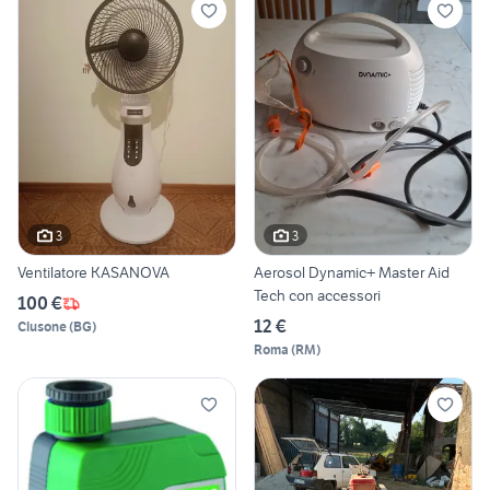
3
3
Ventilatore KASANOVA
Aerosol Dynamic+ Master Aid
Tech con accessori
100 €
12 €
Clusone
(
BG
)
Roma
(
RM
)