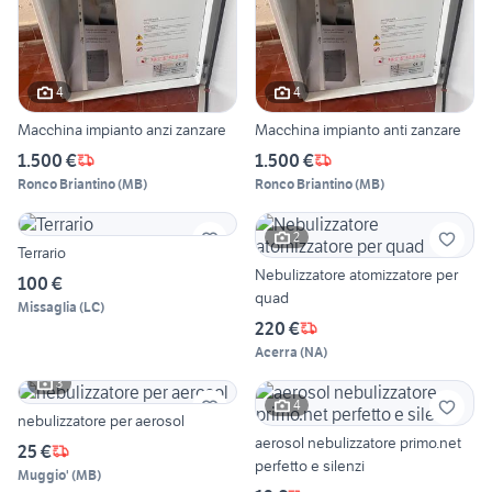
4
4
Macchina impianto anzi zanzare
Macchina impianto anti zanzare
1.500 €
1.500 €
Ronco Briantino
(
MB
)
Ronco Briantino
(
MB
)
2
Terrario
Nebulizzatore atomizzatore per
100 €
quad
Missaglia
(
LC
)
220 €
Acerra
(
NA
)
3
4
nebulizzatore per aerosol
aerosol nebulizzatore primo.net
25 €
perfetto e silenzi
Muggio'
(
MB
)