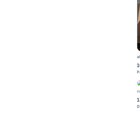
a
1
P
v
1
D