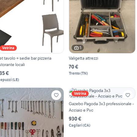
5
Vetrina
et tavolo + sedie bar pizzeria
Valigetta attrezzi
istorante locali
70 €
35 €
Trento
(
TN
)
repuzzi
(
LE
)
Vetrina
Gazebo Pagoda 3x3 professionale -
Acciaio e Pvc
930 €
Cagliari
(
CA
)