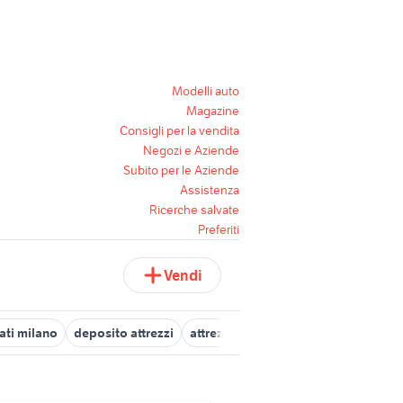
Modelli auto
Magazine
Consigli per la vendita
Negozi e Aziende
Subito per le Aziende
Assistenza
Ricerche salvate
Preferiti
Vendi
ati milano
deposito attrezzi
attrezzi per decespugliatore
ronco