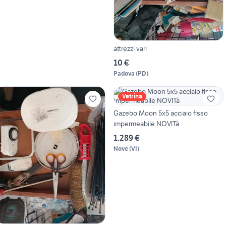
attrezzi vari
10 €
Padova
(
PD
)
Vetrina
Gazebo Moon 5x5 acciaio fisso
impermeabile NOVITà
1.289 €
Nove
(
VI
)