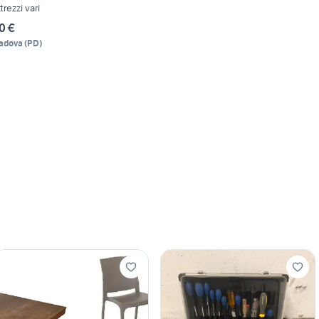
ttrezzi vari
0 €
adova
(
PD
)