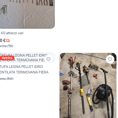
. 60 attrezzi vari
0 €
orino
(
TO
)
Vetrina
TUFA LEGNA PELLET IDRO
ENTILATA TERMOVANA FIERA
oma
(
RM
)