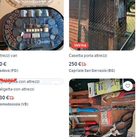
Vetrina
ttrezzi vari
Casetta porta attrezzi
0 €
250 €
adova
(
PD
)
Capriate San Gervasio
(
BG
)
Vetrina
aligetta con attrezzi
30 €
omodossola
(
VB
)