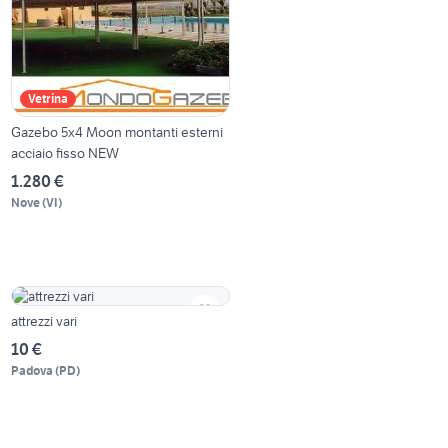
Vetrina
Gazebo 5x4 Moon montanti esterni
acciaio fisso NEW
1.280 €
Nove
(
VI
)
attrezzi vari
10 €
Padova
(
PD
)