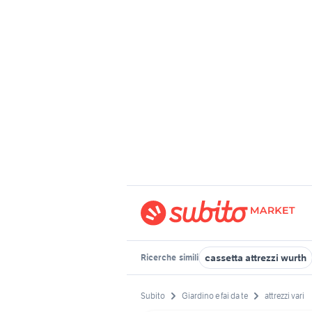
cassetta attrezzi wurth
Ricerche
simili
Subito
Giardino e fai da te
attrezzi vari