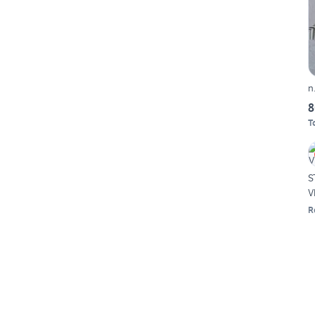
n
8
T
S
V
R