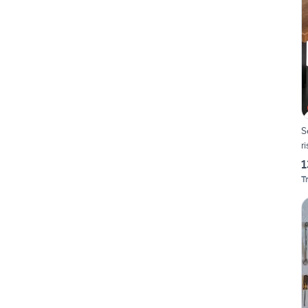
S
r
1
T