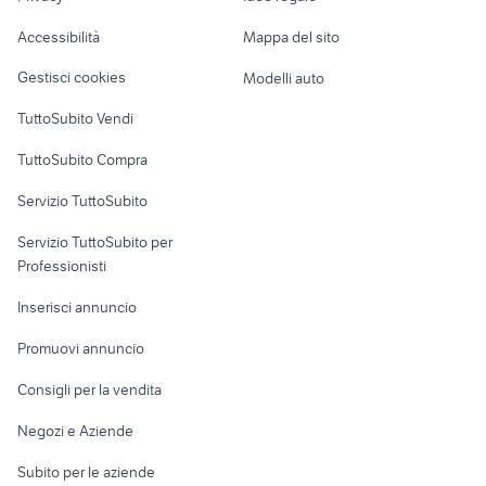
Caravan e Camper
pieghevole
Accessibilità
Mappa del sito
Loft, mansarde e
Veicoli commerciali
altro
Gestisci cookies
Modelli auto
Case vacanza
TuttoSubito Vendi
Uffici e Locali
TuttoSubito Compra
commerciali
Servizio TuttoSubito
elettronica
per la casa e la
sports e hobby
Servizio TuttoSubito per
persona
Informatica
Animali
Professionisti
Arredamento e
Console e
Accessori per
Casalinghi
Inserisci annuncio
Videogiochi
animali
Elettrodomestici
Promuovi annuncio
Audio/Video
Musica e Film
Giardino e Fai da te
Consigli per la vendita
Fotografia
Libri e Riviste
Abbigliamento e
Negozi e Aziende
Telefonia
Strumenti Musicali
Accessori
Subito per le aziende
Sports