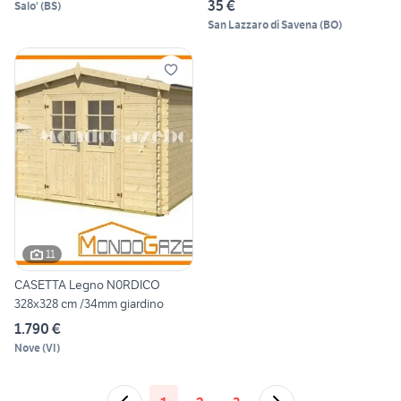
35 €
Salo'
(
BS
)
San Lazzaro di Savena
(
BO
)
11
CASETTA Legno N0RDICO
328x328 cm /34mm giardino
1.790 €
Nove
(
VI
)