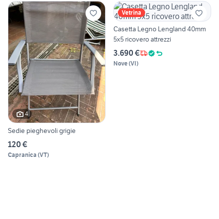
Vetrina
Casetta Legno Lengland 40mm
5x5 ricovero attrezzi
3.690 €
Nove
(
VI
)
4
Sedie pieghevoli grigie
120 €
Capranica
(
VT
)