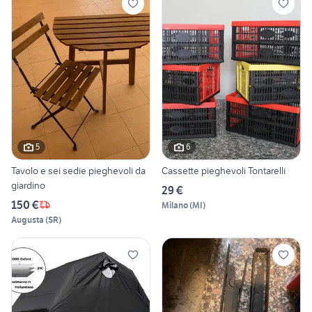
5
6
Tavolo e sei sedie pieghevoli da
Cassette pieghevoli Tontarelli
giardino
29 €
150 €
Milano
(
MI
)
Augusta
(
SR
)