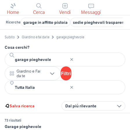
Home
Cerca
Vendi
Messaggi
garage in affitto pistoia
sedie pieghevoli trasparenti
Ricerche
Subito
Giardino e fai da te
garage pieghevole
Cosa cerchi?
Giardino e Fai
Filtri
da te
Salva ricerca
Dal più rilevante
73 risultati
Garage pieghevole