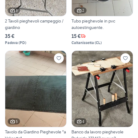
6
2
2 Tavoli pieghevoli campeggio /
Tubo pieghevole in pvc
giardino
autoestinguente.
35 €
15 €
Padova
(
PD
)
Caltanissetta
(
CL
)
5
4
Tavolo da Giardino Pieghevole "a
Banco da lavoro pieghevole