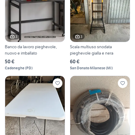
3
3
Banco da lavoro pieghevole,
Scala multiuso snodata
nuovo e imballato
pieghevole gialla e nera
50 €
60 €
Cadoneghe
(
PD
)
San Donato Milanese
(
MI
)