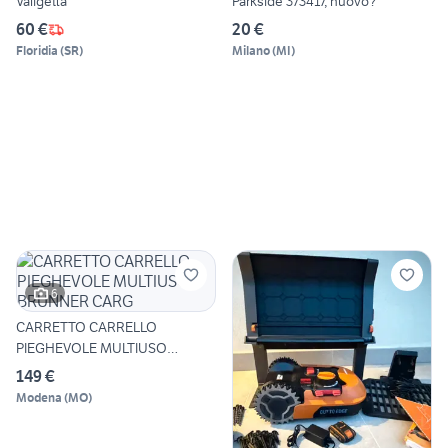
Valigetta"
Parkside 373417, nuovo?
60 €
20 €
Floridia
(
SR
)
Milano
(
MI
)
6
CARRETTO CARRELLO
PIEGHEVOLE MULTIUSO
BRUNNER CARG
149 €
Modena
(
MO
)