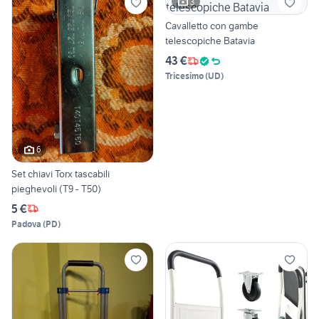
3
Cavalletto con gambe
telescopiche Batavia
43 €
Tricesimo
(
UD
)
6
Set chiavi Torx tascabili
pieghevoli (T9 - T50)
5 €
Padova
(
PD
)