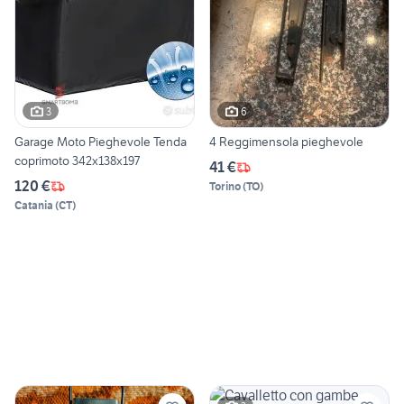
3
6
Garage Moto Pieghevole Tenda
4 Reggimensola pieghevole
coprimoto 342x138x197
41 €
120 €
Torino
(
TO
)
Catania
(
CT
)