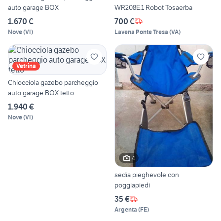
auto garage BOX
WR208E.1 Robot Tosaerba
1.670 €
700 €
Nove
(
VI
)
Lavena Ponte Tresa
(
VA
)
Vetrina
Chiocciola gazebo parcheggio
auto garage BOX tetto
1.940 €
Nove
(
VI
)
4
sedia pieghevole con
poggiapiedi
35 €
Argenta
(
FE
)