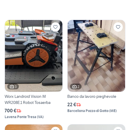
3
2
Worx Landroid Vision M
Banco da lavoro pieghevole
WR208E.1 Robot Tosaerba
22 €
700 €
Barcellona Pozzo di Gotto
(
ME
)
Lavena Ponte Tresa
(
VA
)