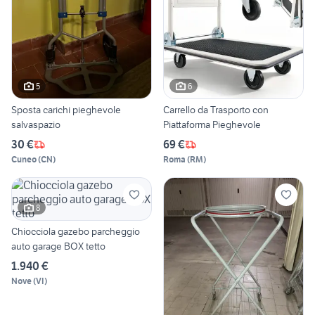
5
6
Sposta carichi pieghevole
Carrello da Trasporto con
salvaspazio
Piattaforma Pieghevole
30 €
69 €
Cuneo
(
CN
)
Roma
(
RM
)
8
Chiocciola gazebo parcheggio
auto garage BOX tetto
1.940 €
Nove
(
VI
)