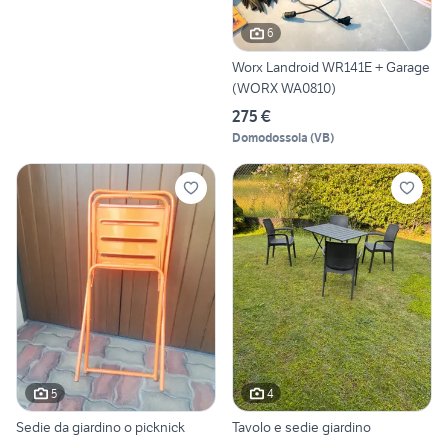
6
Worx Landroid WR141E + Garage
(WORX WA0810)
275 €
Domodossola
(
VB
)
5
4
Sedie da giardino o picknick
Tavolo e sedie giardino