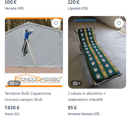
100 €
120 €
Verona
(
VR
)
Lipomo
(
CO
)
10
4
Tendone 8x16 Capannone
2 sdraio in alluminio +
ricovero camper 16x8
materassini imbottiti
7.630 €
95 €
Nove
(
VI
)
Annone Veneto
(
VE
)