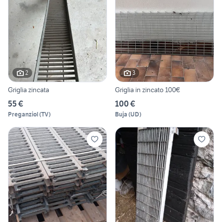
2
3
Griglia zincata
Griglia in zincato 100€
55 €
100 €
Preganziol
(
TV
)
Buja
(
UD
)