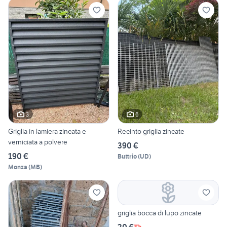
3
6
Griglia in lamiera zincata e
Recinto griglia zincate
verniciata a polvere
390 €
190 €
Buttrio
(
UD
)
Monza
(
MB
)
griglia bocca di lupo zincate