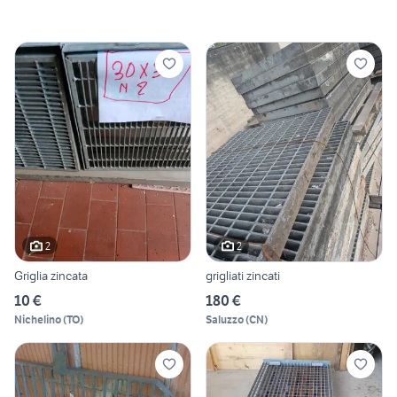
2
2
Griglia zincata
grigliati zincati
10 €
180 €
Nichelino
(
TO
)
Saluzzo
(
CN
)