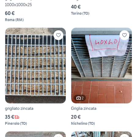
1000x1000x25
40 €
60 €
Torino
(
TO
)
Roma
(
RM
)
2
grigliato zincata
Griglia zincata
35 €
20 €
Pinerolo
(
TO
)
Nichelino
(
TO
)