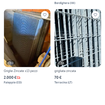
Bordighera
(
IM
)
2
4
Griglie Zincate x13 pezzi
grigliata zincata
2.000 €
70 €
Faloppio
(
CO
)
Terracina
(
LT
)