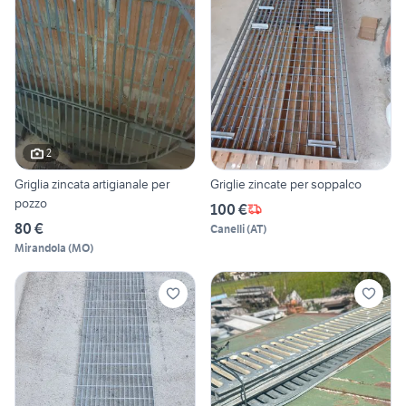
2
Griglia zincata artigianale per
Griglie zincate per soppalco
pozzo
100 €
80 €
Canelli
(
AT
)
Mirandola
(
MO
)