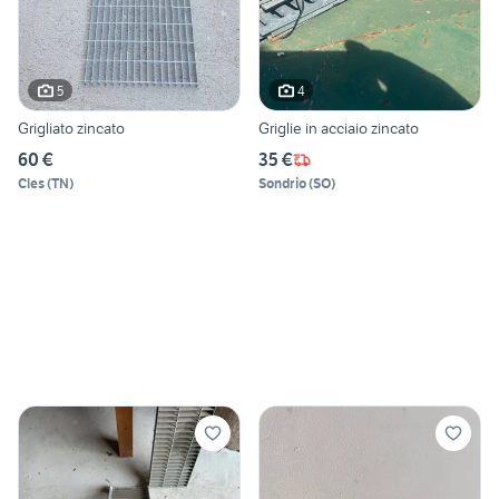
5
4
Grigliato zincato
Griglie in acciaio zincato
60 €
35 €
Cles
(
TN
)
Sondrio
(
SO
)