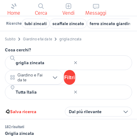
Home
Cerca
Vendi
Messaggi
tubi zincati
scaffale zincato
ferro zincato giardino
Ricerche
Subito
Giardino e fai da te
griglia zincata
Cosa cerchi?
Giardino e Fai
Filtri
da te
Salva ricerca
Dal più rilevante
182 risultati
Griglia zincata