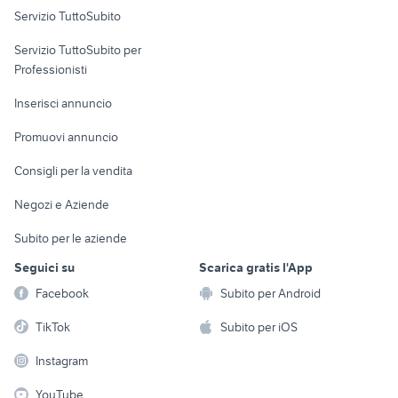
Servizio TuttoSubito
elettronica
per la casa e la
sports e hobby
Servizio TuttoSubito per
persona
Informatica
Animali
Professionisti
Arredamento e
Console e
Accessori per
Casalinghi
Inserisci annuncio
Videogiochi
animali
Elettrodomestici
Promuovi annuncio
Audio/Video
Musica e Film
Giardino e Fai da te
Consigli per la vendita
Fotografia
Libri e Riviste
Abbigliamento e
Negozi e Aziende
Telefonia
Strumenti Musicali
Accessori
Subito per le aziende
Sports
Tutto per i bambini
Seguici su
Scarica gratis l'App
Biciclette
Facebook
Subito per Android
Collezionismo
TikTok
Subito per iOS
Instagram
YouTube