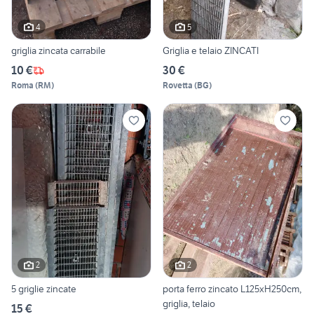
4
5
griglia zincata carrabile
Griglia e telaio ZINCATI
10 €
30 €
Roma
(
RM
)
Rovetta
(
BG
)
2
2
5 griglie zincate
porta ferro zincato L125xH250cm,
griglia, telaio
15 €