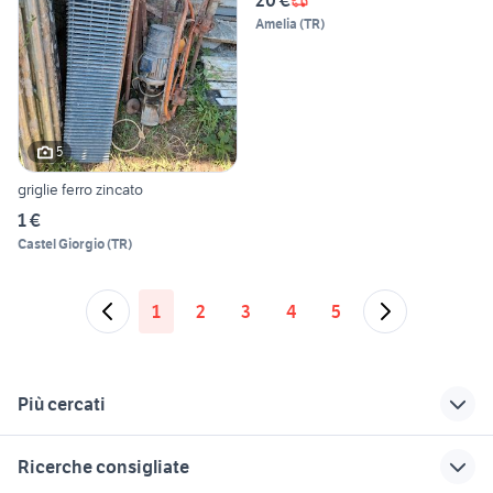
20 €
Amelia
(
TR
)
5
griglie ferro zincato
1 €
Castel Giorgio
(
TR
)
1
2
3
4
5
Più cercati
Correlati
Richerche simili
Suggerimenti
Ricerche consigliate
griglie barbecue
scale usate
snapper tagliaerba