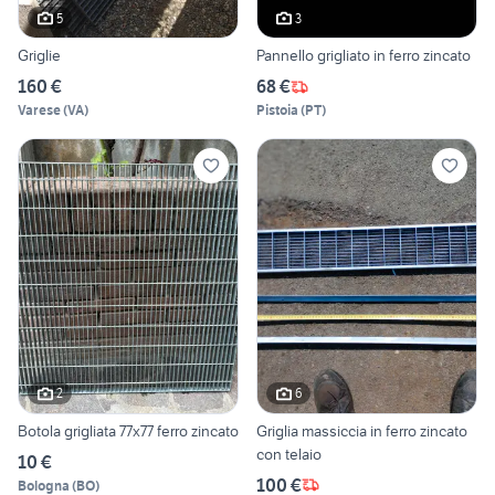
5
3
Griglie
Pannello grigliato in ferro zincato
160 €
68 €
Varese
(
VA
)
Pistoia
(
PT
)
2
6
Botola grigliata 77x77 ferro zincato
Griglia massiccia in ferro zincato
con telaio
10 €
100 €
Bologna
(
BO
)