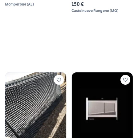
150 €
Momperone
(
AL
)
Castelnuovo Rangone
(
MO
)