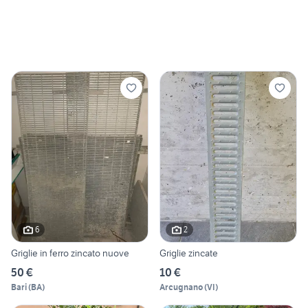
6
2
Griglie in ferro zincato nuove
Griglie zincate
50 €
10 €
Bari
(
BA
)
Arcugnano
(
VI
)