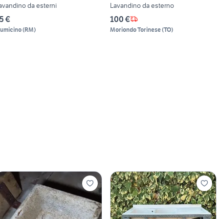
avandino da esterni
Lavandino da esterno
5 €
100 €
iumicino
(
RM
)
Moriondo Torinese
(
TO
)