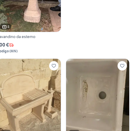
4
avandino da esterno
00 €
odigo
(
MN
)