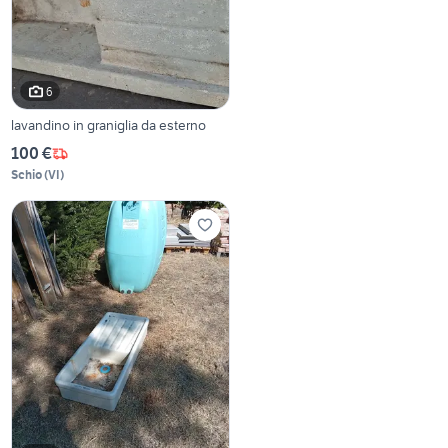
6
lavandino in graniglia da esterno
100 €
Schio
(
VI
)