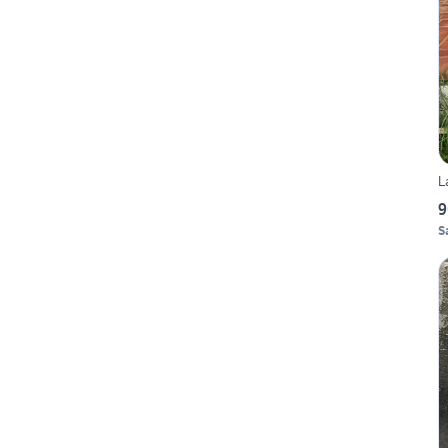
L
9
S