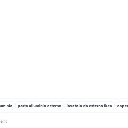
luminio
porta alluminio esterno
lavatoio da esterno ikea
coper
terno