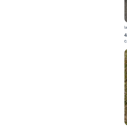
l
4
C