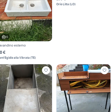
Orio Litta
(
LO
)
6
avandino esterno
0 €
ant'Egidio alla Vibrata
(
TE
)