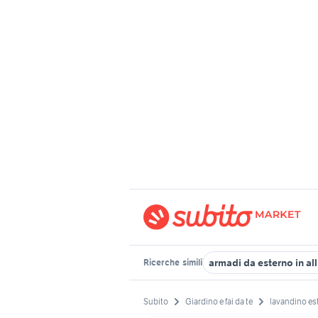
armadi da esterno in al
Ricerche
simili
Subito
Giardino e fai da te
lavandino es