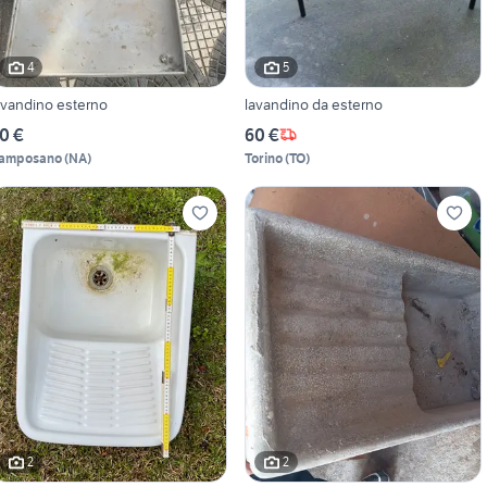
4
5
avandino esterno
lavandino da esterno
0 €
60 €
amposano
(
NA
)
Torino
(
TO
)
2
2