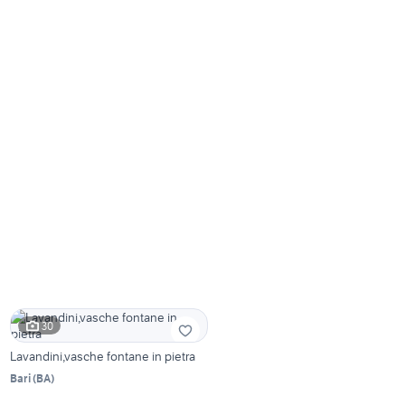
30
Lavandini,vasche fontane in pietra
Bari
(
BA
)