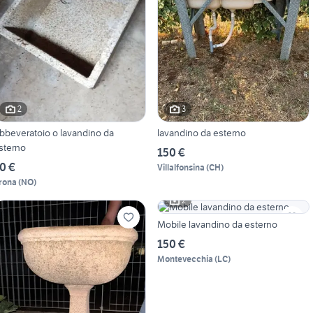
2
3
bbeveratoio o lavandino da
lavandino da esterno
sterno
150 €
0 €
Villalfonsina
(
CH
)
rona
(
NO
)
2
Mobile lavandino da esterno
150 €
Montevecchia
(
LC
)