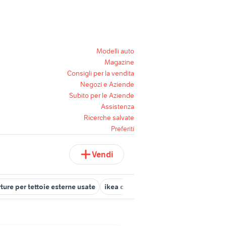
Modelli auto
Magazine
Consigli per la vendita
Negozi e Aziende
Subito per le Aziende
Assistenza
Ricerche salvate
Preferiti
Vendi
ture per tettoie esterne usate
ikea cuscini esterno
fioriere da es