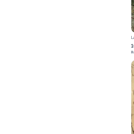
L
1
R