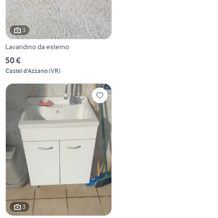
3
Lavandino da esterno
50 €
Castel d'Azzano
(
VR
)
3