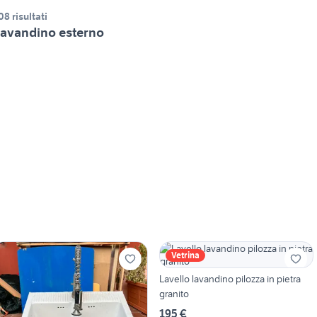
08 risultati
avandino esterno
Vetrina
Lavello lavandino pilozza in pietra
granito
195 €