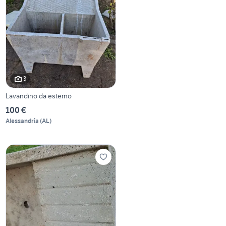
3
Lavandino da esterno
100 €
Alessandria
(
AL
)