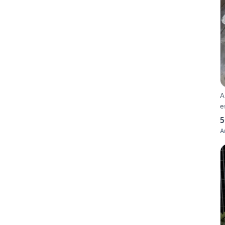
A
e
5
A