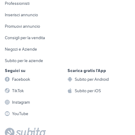
Informatica
Animali
Professionisti
Arredamento e
Console e
Accessori per
Casalinghi
Inserisci annuncio
Videogiochi
animali
Elettrodomestici
Promuovi annuncio
Audio/Video
Musica e Film
Giardino e Fai da te
Consigli per la vendita
Fotografia
Libri e Riviste
Abbigliamento e
Negozi e Aziende
Telefonia
Strumenti Musicali
Accessori
Subito per le aziende
Sports
Tutto per i bambini
Seguici su
Scarica gratis l'App
Biciclette
Facebook
Subito per Android
Collezionismo
TikTok
Subito per iOS
Instagram
YouTube