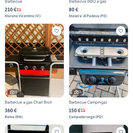
Barbecue
Barbecue BBQ a gas
210 €
80 €
Marano Vicentino
(
VI
)
Masera' di Padova
(
PD
)
6
3
Barbecue a gas Charl Broil
Barbecue Campingaz
360 €
150 €
Roma
(
RM
)
Campodarsego
(
PD
)