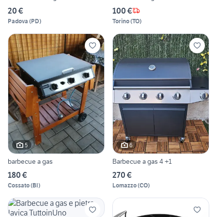
20 €
100 €
Padova
(
PD
)
Torino
(
TO
)
5
6
barbecue a gas
Barbecue a gas 4 +1
180 €
270 €
Cossato
(
BI
)
Lomazzo
(
CO
)