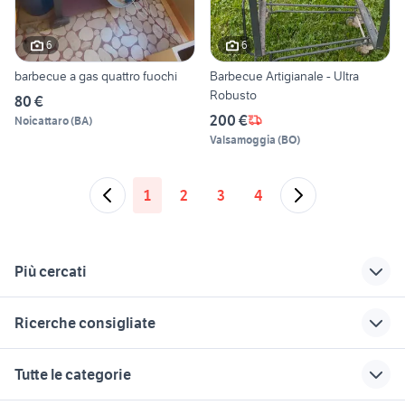
6
6
barbecue a gas quattro fuochi
Barbecue Artigianale - Ultra
Robusto
80 €
200 €
Noicattaro
(
BA
)
Valsamoggia
(
BO
)
1
2
3
4
Più cercati
Correlati
Richerche simili
Suggerimenti
Ricerche consigliate
kit barbecue
giardino Belluno
onduline per tettoie
provincia
piscina 10x5
tubi inox misure
piastra led
banco fresa
Tutte le categorie
decespugliatore
barbecue a
siepi in vaso prezzi
sdraio da giardino plastica
tubi zincati
kawasaki
carbonella in