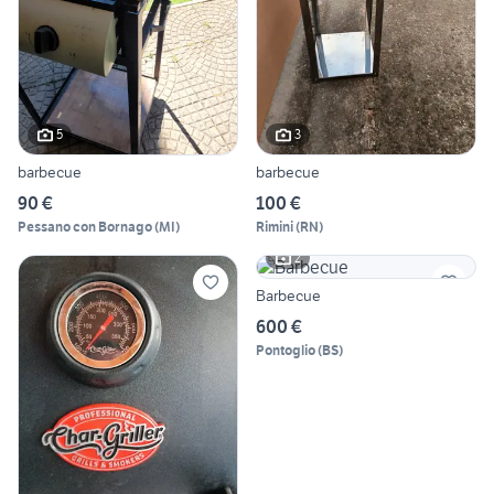
5
3
barbecue
barbecue
90 €
100 €
Pessano con Bornago
(
MI
)
Rimini
(
RN
)
2
Barbecue
600 €
Pontoglio
(
BS
)