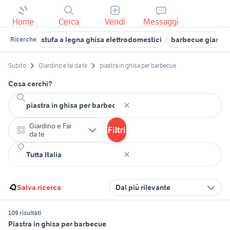
Home
Cerca
Vendi
Messaggi
stufa a legna ghisa elettrodomestici
barbecue giardi
Ricerche
Subito
Giardino e fai da te
piastra in ghisa per barbecue
Cosa cerchi?
Giardino e Fai
Filtri
da te
Salva ricerca
Dal più rilevante
109 risultati
Piastra in ghisa per barbecue