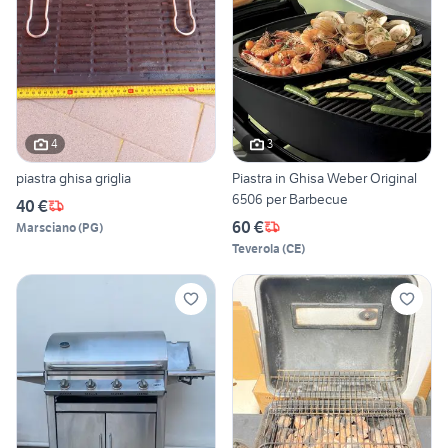
4
3
piastra ghisa griglia
Piastra in Ghisa Weber Original
6506 per Barbecue
40 €
60 €
Marsciano
(
PG
)
Teverola
(
CE
)