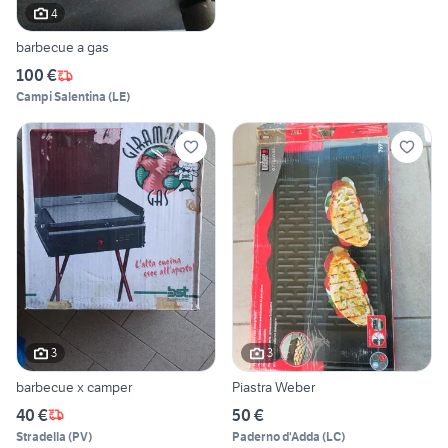
4
barbecue a gas
100 €
Campi Salentina
(
LE
)
3
3
barbecue x camper
Piastra Weber
40 €
50 €
Stradella
(
PV
)
Paderno d'Adda
(
LC
)