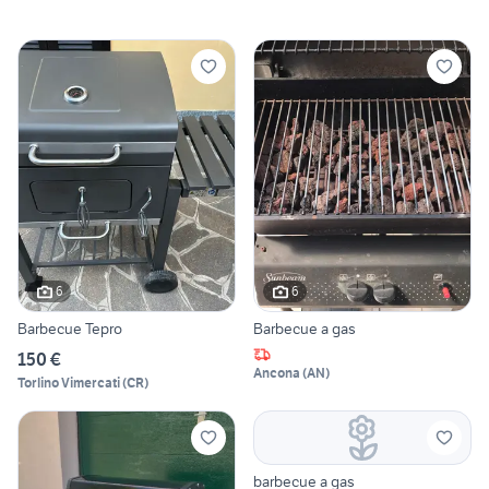
6
6
Barbecue Tepro
Barbecue a gas
150 €
Ancona
(
AN
)
Torlino Vimercati
(
CR
)
barbecue a gas