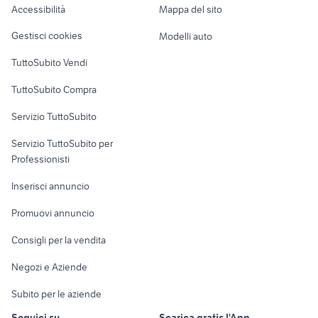
Accessibilità
Mappa del sito
Loft, mansarde e
Veicoli commerciali
altro
Gestisci cookies
Modelli auto
Case vacanza
TuttoSubito Vendi
Uffici e Locali
TuttoSubito Compra
commerciali
Servizio TuttoSubito
elettronica
per la casa e la
sports e hobby
Servizio TuttoSubito per
persona
Informatica
Animali
Professionisti
Arredamento e
Console e
Accessori per
Casalinghi
Inserisci annuncio
Videogiochi
animali
Elettrodomestici
Promuovi annuncio
Audio/Video
Musica e Film
Giardino e Fai da te
Consigli per la vendita
Fotografia
Libri e Riviste
Abbigliamento e
Negozi e Aziende
Telefonia
Strumenti Musicali
Accessori
Subito per le aziende
Sports
Tutto per i bambini
Seguici su
Scarica gratis l'App