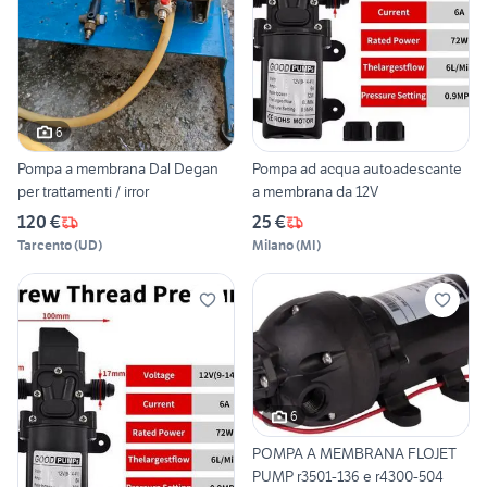
6
Pompa a membrana Dal Degan
Pompa ad acqua autoadescante
per trattamenti / irror
a membrana da 12V
120 €
25 €
Tarcento
(
UD
)
Milano
(
MI
)
6
POMPA A MEMBRANA FLOJET
PUMP r3501-136 e r4300-504