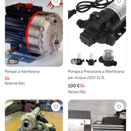
2
6
Pompe a membrana
Pompa a Pressione a Membrana
per Acqua 220V 11.3L
Salerno
(
SA
)
100 €
Torino
(
TO
)