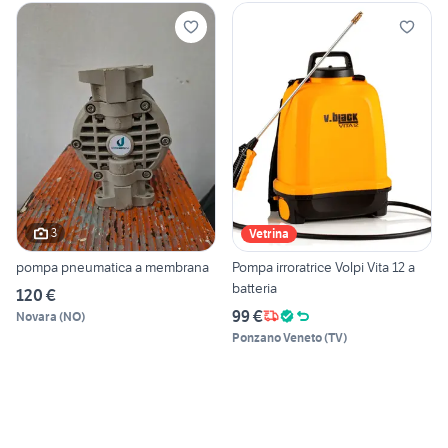
3
Vetrina
pompa pneumatica a membrana
Pompa irroratrice Volpi Vita 12 a
batteria
120 €
99 €
Novara
(
NO
)
Ponzano Veneto
(
TV
)