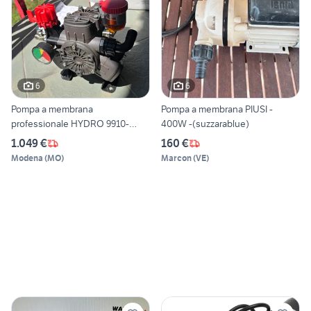
6
6
Pompa a membrana
Pompa a membrana PIUSI -
professionale HYDRO 9910-
400W -(suzzarablue)
D403GRGI
1.049 €
160 €
Modena
(
MO
)
Marcon
(
VE
)