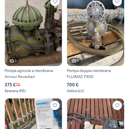
3
6
Pompa agricola a membrana
Pompa doppia membrana
Annovi Reverberi
FLUIMAC P400
375 €
700 €
Saonara
(
PD
)
Colico
(
LC
)