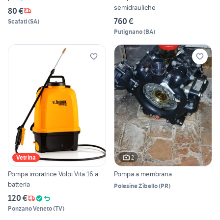
semidrauliche
80 €
760 €
Scafati
(
SA
)
Putignano
(
BA
)
2
Vetrina
Pompa irroratrice Volpi Vita 16 a
Pompa a membrana
batteria
Polesine Zibello
(
PR
)
120 €
Ponzano Veneto
(
TV
)