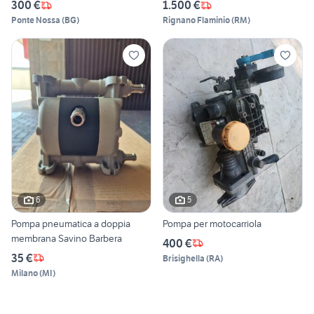
300 €
1.500 €
Ponte Nossa
(
BG
)
Rignano Flaminio
(
RM
)
6
5
Pompa pneumatica a doppia
Pompa per motocarriola
membrana Savino Barbera
400 €
35 €
Brisighella
(
RA
)
Milano
(
MI
)