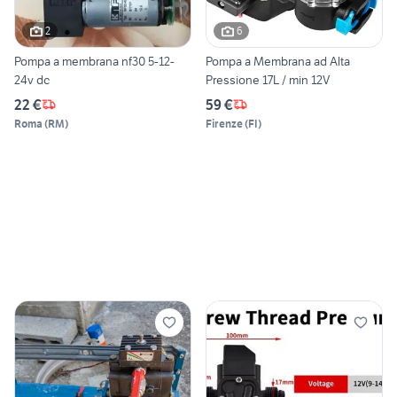
2
6
Pompa a membrana nf30 5-12-
Pompa a Membrana ad Alta
24v dc
Pressione 17L / min 12V
22 €
59 €
Roma
(
RM
)
Firenze
(
FI
)