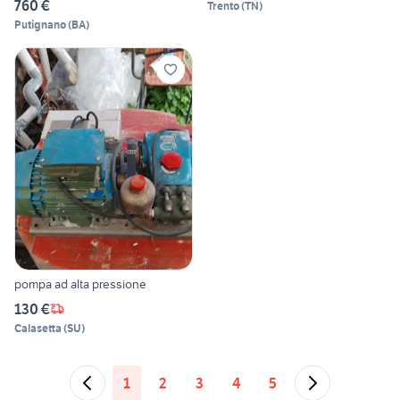
760 €
Trento
(
TN
)
Putignano
(
BA
)
pompa ad alta pressione
130 €
Calasetta
(
SU
)
1
2
3
4
5