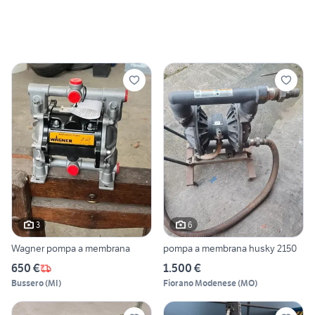
3
6
Wagner pompa a membrana
pompa a membrana husky 2150
650 €
1.500 €
Bussero
(
MI
)
Fiorano Modenese
(
MO
)