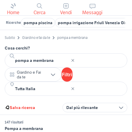
Home
Cerca
Vendi
Messaggi
pompa piscina
pompa irrigazione Friuli Venezia Giulia
Ricerche
Subito
Giardino e fai da te
pompa a membrana
Cosa cerchi?
Giardino e Fai
Filtri
da te
Salva ricerca
Dal più rilevante
147 risultati
Pompa a membrana