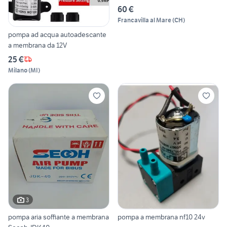
60 €
Francavilla al Mare
(
CH
)
pompa ad acqua autoadescante
a membrana da 12V
25 €
Milano
(
MI
)
3
pompa aria soffiante a membrana
pompa a membrana nf10 24v