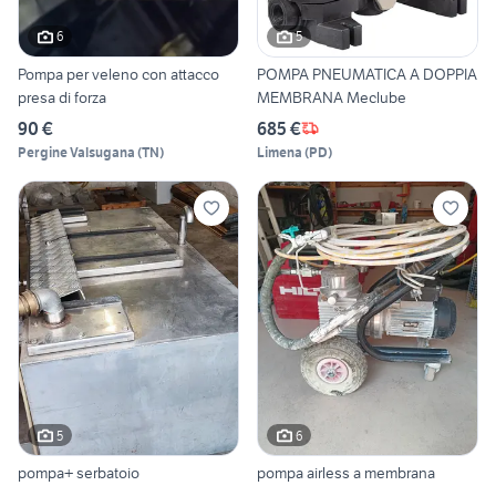
6
5
Pompa per veleno con attacco
POMPA PNEUMATICA A DOPPIA
presa di forza
MEMBRANA Meclube
90 €
685 €
Pergine Valsugana
(
TN
)
Limena
(
PD
)
5
6
pompa+ serbatoio
pompa airless a membrana