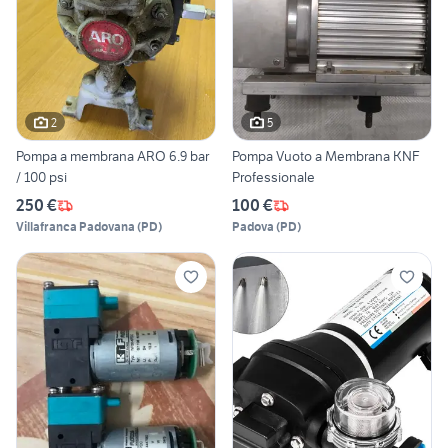
2
5
Pompa a membrana ARO 6.9 bar
Pompa Vuoto a Membrana KNF
/ 100 psi
Professionale
250 €
100 €
Villafranca Padovana
(
PD
)
Padova
(
PD
)