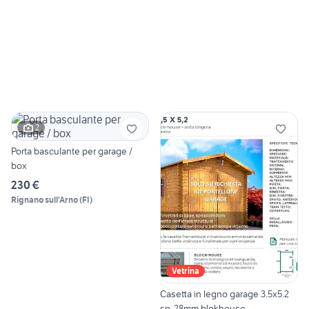
2
Porta basculante per garage /
box
230 €
Rignano sull'Arno
(
FI
)
Vetrina
Casetta in legno garage 3.5x5.2
sp. 28mm blokhouse