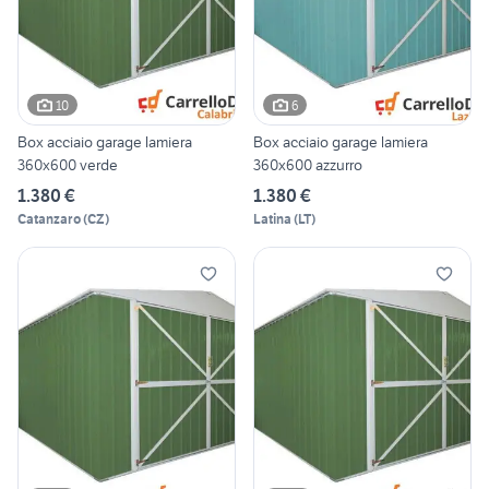
10
6
Box acciaio garage lamiera
Box acciaio garage lamiera
360x600 verde
360x600 azzurro
1.380 €
1.380 €
Catanzaro
(
CZ
)
Latina
(
LT
)