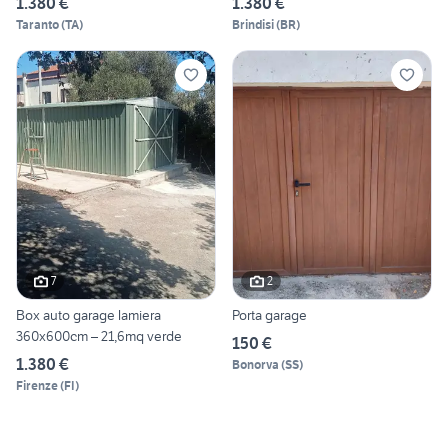
1.380 €
1.380 €
Taranto
(
TA
)
Brindisi
(
BR
)
7
2
Box auto garage lamiera
Porta garage
360x600cm – 21,6mq verde
150 €
1.380 €
Bonorva
(
SS
)
Firenze
(
FI
)