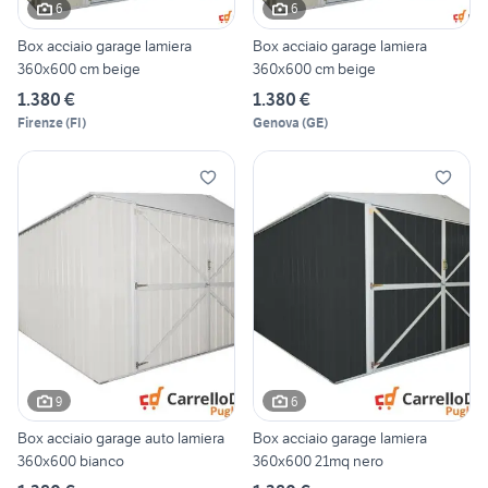
6
6
Box acciaio garage lamiera
Box acciaio garage lamiera
360x600 cm beige
360x600 cm beige
1.380 €
1.380 €
Firenze
(
FI
)
Genova
(
GE
)
9
6
Box acciaio garage auto lamiera
Box acciaio garage lamiera
360x600 bianco
360x600 21mq nero