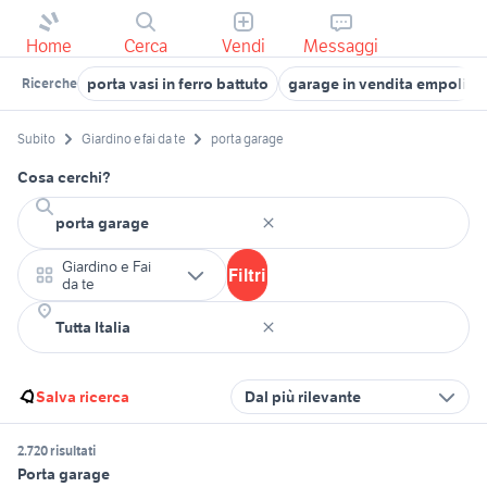
Home
Cerca
Vendi
Messaggi
porta vasi in ferro battuto
garage in vendita empoli
Ricerche
Subito
Giardino e fai da te
porta garage
Cosa cerchi?
Giardino e Fai
Filtri
da te
Salva ricerca
Dal più rilevante
2.720 risultati
Porta garage