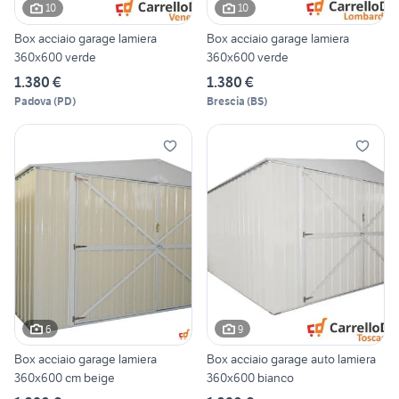
10
10
Box acciaio garage lamiera
Box acciaio garage lamiera
360x600 verde
360x600 verde
1.380 €
1.380 €
Padova
(
PD
)
Brescia
(
BS
)
6
9
Box acciaio garage lamiera
Box acciaio garage auto lamiera
360x600 cm beige
360x600 bianco