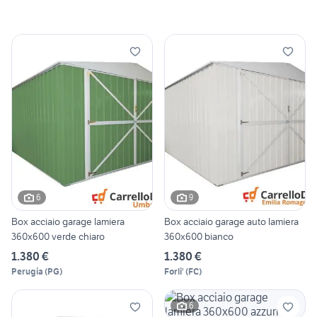
6
9
Box acciaio garage lamiera
Box acciaio garage auto lamiera
360x600 verde chiaro
360x600 bianco
1.380 €
1.380 €
Perugia
(
PG
)
Forli'
(
FC
)
6