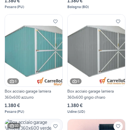
1.380 €
1.380 €
Pesaro
(
PU
)
Bologna
(
BO
)
6
6
Box acciaio garage lamiera
Box acciaio garage lamiera
360x600 azzurro
360x600 grigio chiaro
1.380 €
1.380 €
Pesaro
(
PU
)
Udine
(
UD
)
10