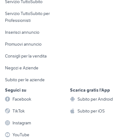
Servizio TuttoSubito
elettronica
per la casa e la
sports e hobby
Servizio TuttoSubito per
persona
Informatica
Animali
Professionisti
Arredamento e
Console e
Accessori per
Casalinghi
Inserisci annuncio
Videogiochi
animali
Elettrodomestici
Promuovi annuncio
Audio/Video
Musica e Film
Giardino e Fai da te
Consigli per la vendita
Fotografia
Libri e Riviste
Abbigliamento e
Negozi e Aziende
Telefonia
Strumenti Musicali
Accessori
Subito per le aziende
Sports
Tutto per i bambini
Seguici su
Scarica gratis l'App
Biciclette
Facebook
Subito per Android
Collezionismo
TikTok
Subito per iOS
Instagram
YouTube