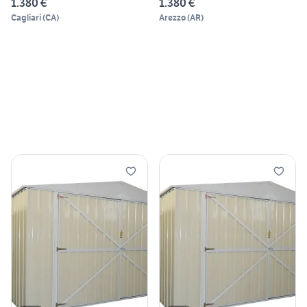
1.380 €
1.380 €
Cagliari
(
CA
)
Arezzo
(
AR
)