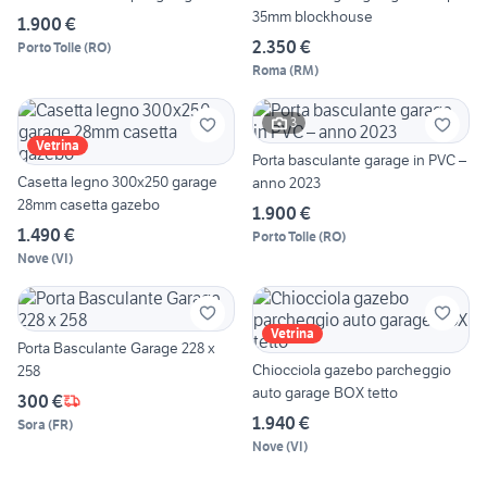
35mm blockhouse
1.900 €
2.350 €
Porto Tolle
(
RO
)
Roma
(
RM
)
3
Vetrina
Porta basculante garage in PVC –
Casetta legno 300x250 garage
anno 2023
28mm casetta gazebo
1.900 €
1.490 €
Porto Tolle
(
RO
)
Nove
(
VI
)
Vetrina
Porta Basculante Garage 228 x
Chiocciola gazebo parcheggio
258
auto garage BOX tetto
300 €
1.940 €
Sora
(
FR
)
Nove
(
VI
)