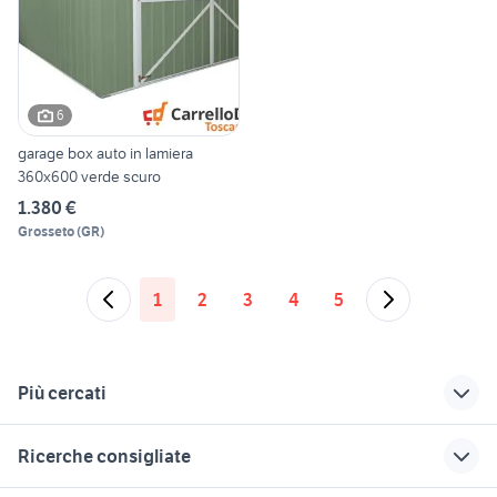
6
garage box auto in lamiera
360x600 verde scuro
1.380 €
Grosseto
(
GR
)
1
2
3
4
5
Più cercati
Correlati
Richerche simili
Suggerimenti
Ricerche consigliate
vendita garage
porta scorrevole
garage termini
Treviso provincia
garage