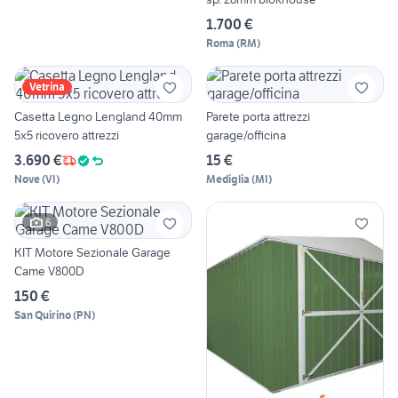
1.700 €
Roma
(
RM
)
Vetrina
Casetta Legno Lengland 40mm
Parete porta attrezzi
5x5 ricovero attrezzi
garage/officina
3.690 €
15 €
Nove
(
VI
)
Mediglia
(
MI
)
6
KIT Motore Sezionale Garage
Came V800D
150 €
San Quirino
(
PN
)