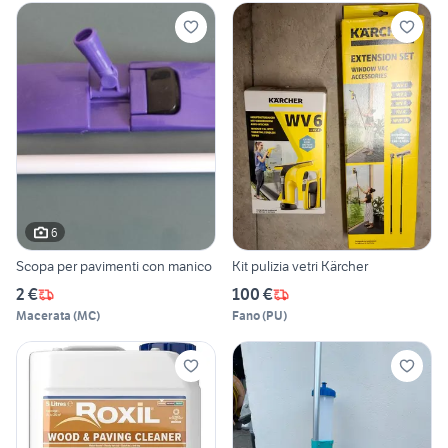
6
Scopa per pavimenti con manico
Kit pulizia vetri Kärcher
2 €
100 €
Macerata
(
MC
)
Fano
(
PU
)