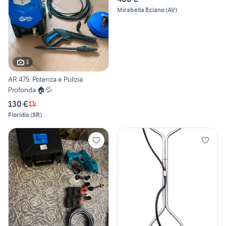
Mirabella Eclano
(
AV
)
3
AR 475: Potenza e Pulizia
Profonda 🏠💦
130 €
Floridia
(
SR
)