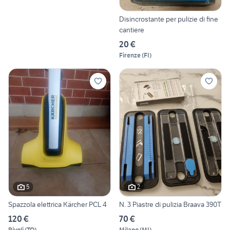
Disincrostante per pulizie di fine
cantiere
20 €
Firenze
(
FI
)
5
2
Spazzola elettrica Kärcher PCL 4
N. 3 Piastre di pulizia Braava 390T
120 €
70 €
Rivoli
(
TO
)
Milano
(
MI
)