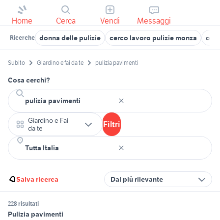
Home
Cerca
Vendi
Messaggi
donna delle pulizie
cerco lavoro pulizie monza
offe
Ricerche
Subito
Giardino e fai da te
pulizia pavimenti
Cosa cerchi?
Giardino e Fai
Filtri
da te
Salva ricerca
Dal più rilevante
228 risultati
Pulizia pavimenti