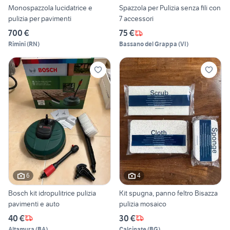
Monospazzola lucidatrice e
Spazzola per Pulizia senza fili con
pulizia per pavimenti
7 accessori
700 €
75 €
Rimini
(
RN
)
Bassano del Grappa
(
VI
)
6
4
Bosch kit idropulitrice pulizia
Kit spugna, panno feltro Bisazza
pavimenti e auto
pulizia mosaico
40 €
30 €
Altamura
(
BA
)
Calcinate
(
BG
)