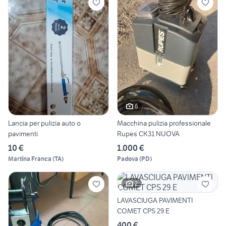
6
Lancia per pulizia auto o
Macchina pulizia professionale
pavimenti
Rupes CK31 NUOVA
10 €
1.000 €
Martina Franca
(
TA
)
Padova
(
PD
)
2
LAVASCIUGA PAVIMENTI
COMET CPS 29 E
400 €