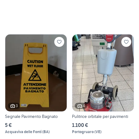
3
4
Segnale Pavimento Bagnato
Pulitrice orbitale per pavimenti
5 €
1.100 €
Acquaviva delle Fonti
(
BA
)
Portogruaro
(
VE
)