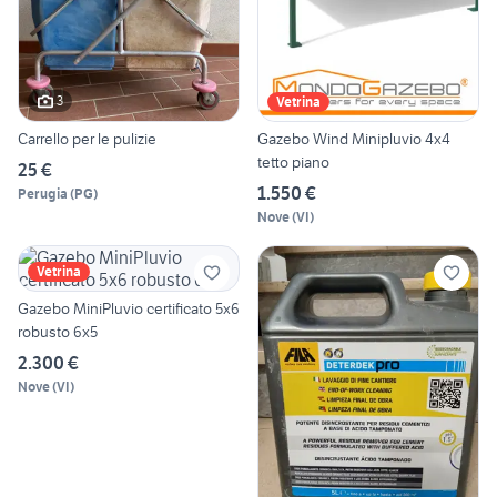
3
Vetrina
Carrello per le pulizie
Gazebo Wind Minipluvio 4x4
tetto piano
25 €
1.550 €
Perugia
(
PG
)
Nove
(
VI
)
Vetrina
Gazebo MiniPluvio certificato 5x6
robusto 6x5
2.300 €
Nove
(
VI
)