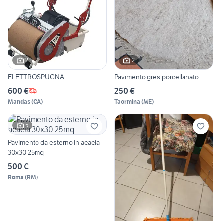
2
2
ELETTROSPUGNA
Pavimento gres porcellanato
600 €
250 €
Mandas
(
CA
)
Taormina
(
ME
)
5
Pavimento da esterno in acacia
30x30 25mq
500 €
Roma
(
RM
)