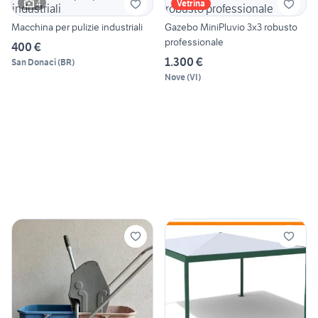
4
Vetrina
Macchina per pulizie industriali
Gazebo MiniPluvio 3x3 robusto
professionale
400 €
1.300 €
San Donaci
(
BR
)
Nove
(
VI
)