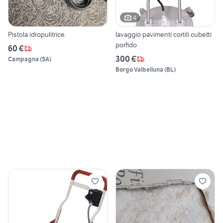
4
Pistola idropulitrice
lavaggio pavimenti cortili cubetti
porfido
60 €
300 €
Campagna
(
SA
)
Borgo Valbelluna
(
BL
)