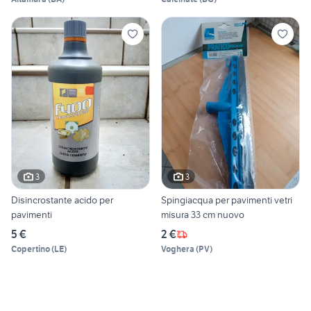
3
3
Disincrostante acido per
Spingiacqua per pavimenti vetri
pavimenti
misura 33 cm nuovo
5 €
2 €
Copertino
(
LE
)
Voghera
(
PV
)