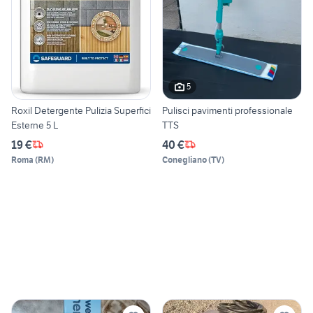
5
Roxil Detergente Pulizia Superfici
Pulisci pavimenti professionale
Esterne 5 L
TTS
19 €
40 €
Roma
(
RM
)
Conegliano
(
TV
)