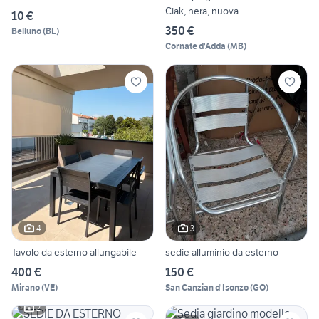
Ciak, nera, nuova
10 €
350 €
Belluno
(
BL
)
Cornate d'Adda
(
MB
)
4
3
Tavolo da esterno allungabile
sedie alluminio da esterno
400 €
150 €
Mirano
(
VE
)
San Canzian d'Isonzo
(
GO
)
2