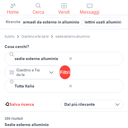
Home
Cerca
Vendi
Messaggi
armadi da esterno in alluminio
lettini usati alluminio
Ricerche
Subito
Giardino e fai da te
sedie esterno alluminio
Cosa cerchi?
Giardino e Fai
Filtri
da te
Salva ricerca
Dal più rilevante
186 risultati
Sedie esterno alluminio