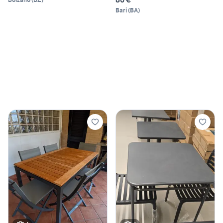
Bari
(
BA
)