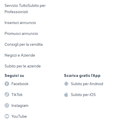
Servizio TuttoSubito per
persona
Informatica
Animali
Professionisti
Arredamento e
Console e
Accessori per
Casalinghi
Inserisci annuncio
Videogiochi
animali
Elettrodomestici
Promuovi annuncio
Audio/Video
Musica e Film
Giardino e Fai da te
Consigli per la vendita
Fotografia
Libri e Riviste
Abbigliamento e
Negozi e Aziende
Telefonia
Strumenti Musicali
Accessori
Subito per le aziende
Sports
Tutto per i bambini
Seguici su
Scarica gratis l'App
Biciclette
Facebook
Subito per Android
Collezionismo
TikTok
Subito per iOS
Instagram
YouTube