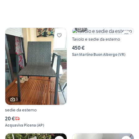
5
Tavolo e sedie da esterno
450 €
San Martino Buon Albergo
(
VR
)
3
sedie da esterno
20 €
Acquaviva Picena
(
AP
)