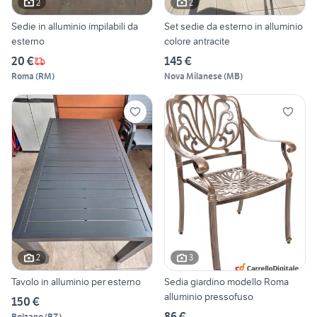
2
2
Sedie in alluminio impilabili da
Set sedie da esterno in alluminio
esterno
colore antracite
20 €
145 €
Roma
(
RM
)
Nova Milanese
(
MB
)
2
3
Tavolo in alluminio per esterno
Sedia giardino modello Roma
alluminio pressofuso
150 €
86 €
Bolzano
(
BZ
)