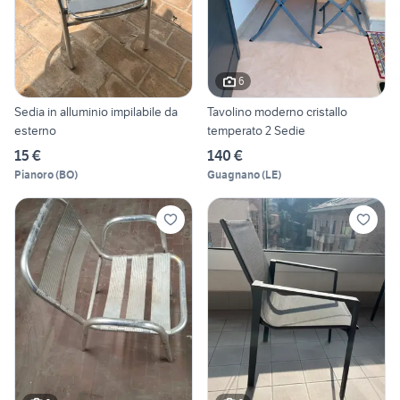
6
Sedia in alluminio impilabile da
Tavolino moderno cristallo
esterno
temperato 2 Sedie
15 €
140 €
Pianoro
(
BO
)
Guagnano
(
LE
)