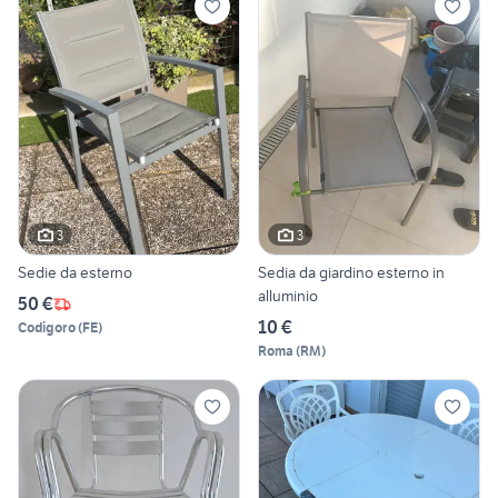
3
3
Sedie da esterno
Sedia da giardino esterno in
alluminio
50 €
10 €
Codigoro
(
FE
)
Roma
(
RM
)