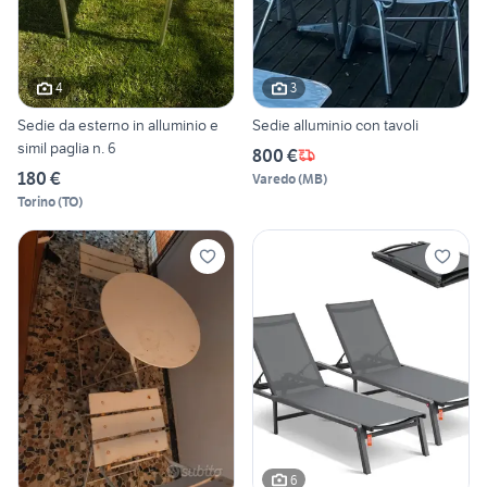
4
3
Sedie da esterno in alluminio e
Sedie alluminio con tavoli
simil paglia n. 6
800 €
180 €
Varedo
(
MB
)
Torino
(
TO
)
6