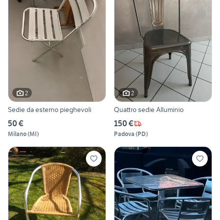
2
2
Sedie da esterno pieghevoli
Quattro sedie Alluminio
50 €
150 €
Milano
(
MI
)
Padova
(
PD
)