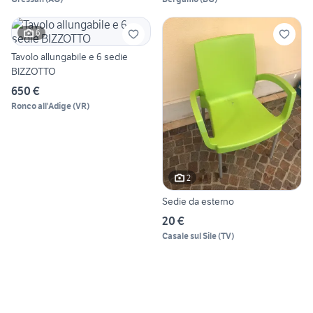
6
Tavolo allungabile e 6 sedie
BIZZOTTO
650 €
Ronco all'Adige
(
VR
)
2
Sedie da esterno
20 €
Casale sul Sile
(
TV
)