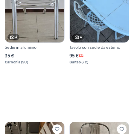
4
4
Sedie in alluminio
Tavolo con sedie da esterno
35 €
95 €
Carbonia
(
SU
)
Gatteo
(
FC
)