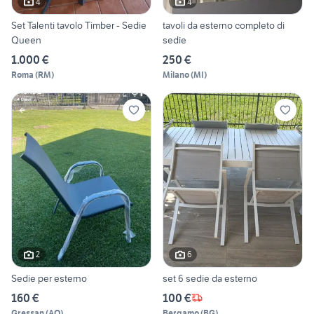
4
4
Set Talenti tavolo Timber - Sedie
tavoli da esterno completo di
Queen
sedie
1.000 €
250 €
Roma
(
RM
)
Milano
(
MI
)
2
6
Sedie per esterno
set 6 sedie da esterno
160 €
100 €
Gressan
(
AO
)
Bergamo
(
BG
)