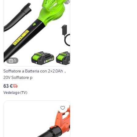
5
Soffiatore a Batteria con 2×2.0Ah，
20V Soffiatore p
63 €
Vedelago
(
TV
)