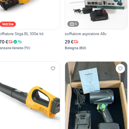
6
Vetrina
offiatore Stiga BL 300e kit
soffiatore aspiratore 48v
70 €
29 €
onzano Veneto
(
TV
)
Bologna
(
BO
)