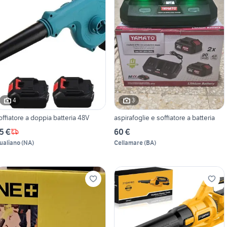
4
3
offiatore a doppia batteria 48V
aspirafoglie e soffiatore a batteria
5 €
60 €
ualiano
(
NA
)
Cellamare
(
BA
)