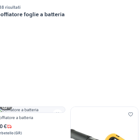
38 risultati
offiatore foglie a batteria
6
offiatore a batteria
0 €
rbetello
(
GR
)