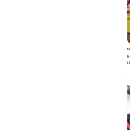
s
5
L