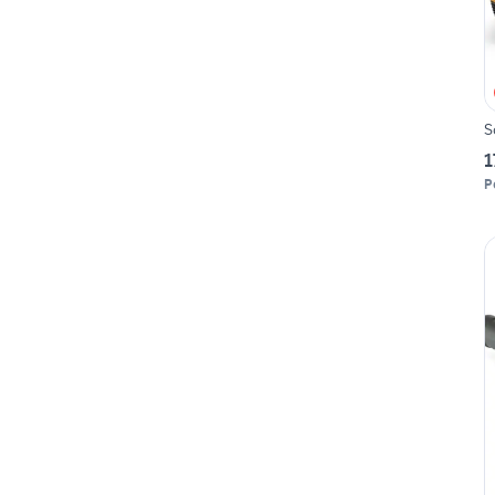
S
1
P