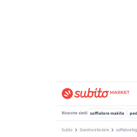
soffiatore makita
ped
Ricerche
simili
Subito
Giardino e fai da te
soffiatore fog