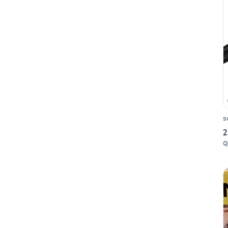
s
2
Q