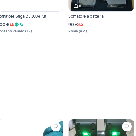
6
offiatore Stiga BL 100e Kit
Soffiatore a batteria
00 €
90 €
onzano Veneto
(
TV
)
Roma
(
RM
)