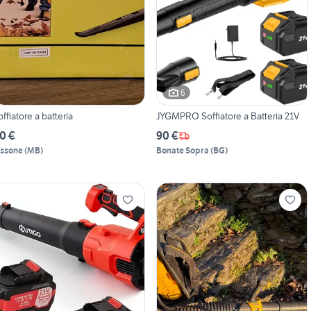
6
offiatore a batteria
JYGMPRO Soffiatore a Batteria 21V
0 €
90 €
issone
(
MB
)
Bonate Sopra
(
BG
)