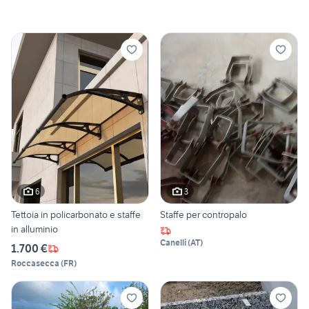
6
3
Tettoia in policarbonato e staffe
Staffe per contropalo
in alluminio
Canelli
(
AT
)
1.700 €
Roccasecca
(
FR
)