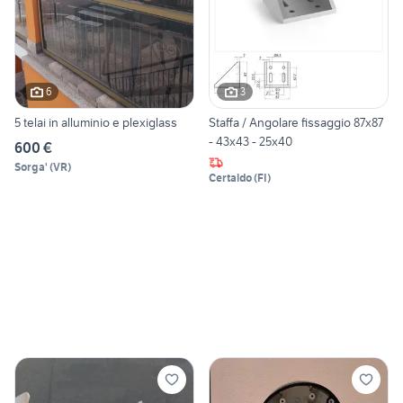
6
3
5 telai in alluminio e plexiglass
Staffa / Angolare fissaggio 87x87
- 43x43 - 25x40
600 €
Sorga'
(
VR
)
Certaldo
(
FI
)