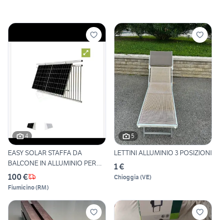
4
5
EASY SOLAR STAFFA DA
LETTINI ALLUMINIO 3 POSIZIONI
BALCONE IN ALLUMINIO PER
1 €
PANN
100 €
Chioggia
(
VE
)
Fiumicino
(
RM
)