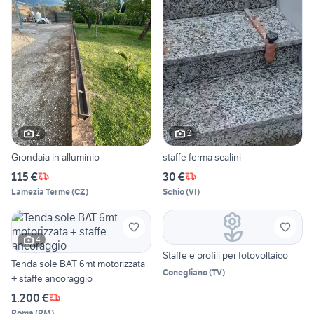
2
2
Grondaia in alluminio
staffe ferma scalini
115 €
30 €
Lamezia Terme
(
CZ
)
Schio
(
VI
)
4
Staffe e profili per fotovoltaico
Tenda sole BAT 6mt motorizzata
Conegliano
(
TV
)
+ staffe ancoraggio
1.200 €
Roma
(
RM
)