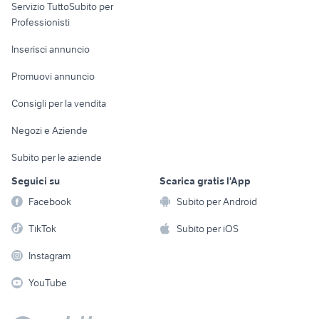
Servizio TuttoSubito per
persona
Informatica
Animali
Professionisti
Arredamento e
Console e
Accessori per
Casalinghi
Inserisci annuncio
Videogiochi
animali
Elettrodomestici
Promuovi annuncio
Audio/Video
Musica e Film
Giardino e Fai da te
Consigli per la vendita
Fotografia
Libri e Riviste
Abbigliamento e
Negozi e Aziende
Telefonia
Strumenti Musicali
Accessori
Subito per le aziende
Sports
Tutto per i bambini
Seguici su
Scarica gratis l'App
Biciclette
Facebook
Subito per Android
Collezionismo
TikTok
Subito per iOS
Instagram
YouTube