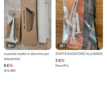
6
2
custodie+staffe in alluminio per
STAFFE RADIATORE ALLUMINIO
telecamere
2 €
8 €
Fano
(
PU
)
Oria
(
BR
)