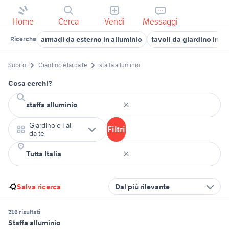
Home
Cerca
Vendi
Messaggi
armadi da esterno in alluminio
tavoli da giardino in al
Ricerche
Subito
Giardino e fai da te
staffa alluminio
Cosa cerchi?
Giardino e Fai
Filtri
da te
Salva ricerca
Dal più rilevante
216 risultati
Staffa alluminio