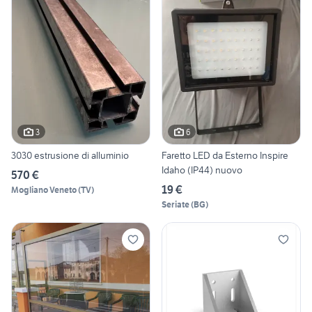
3
6
3030 estrusione di alluminio
Faretto LED da Esterno Inspire
Idaho (IP44) nuovo
570 €
19 €
Mogliano Veneto
(
TV
)
Seriate
(
BG
)