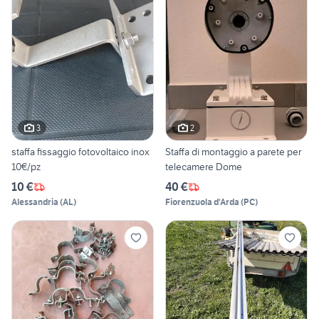
3
2
staffa fissaggio fotovoltaico inox
Staffa di montaggio a parete per
10€/pz
telecamere Dome
10 €
40 €
Alessandria
(
AL
)
Fiorenzuola d'Arda
(
PC
)