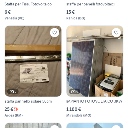
Staffa per Fiss. Fotovoltaico
staffe per panelli fotovoltaici
6 €
15 €
Venezia
(
VE
)
Ranica
(
BG
)
5
6
staffa pannello solare 56cm
IMPIANTO FOTOVOLTAICO 3KW
25 €
1.100 €
Ardea
(
RM
)
Mirandola
(
MO
)