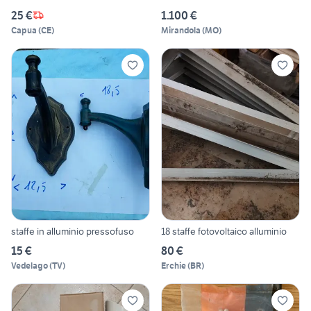
25 €
1.100 €
Capua
(
CE
)
Mirandola
(
MO
)
staffe in alluminio pressofuso
18 staffe fotovoltaico alluminio
15 €
80 €
Vedelago
(
TV
)
Erchie
(
BR
)