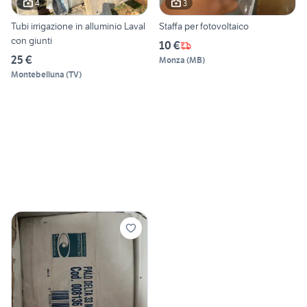
4
3
Tubi irrigazione in alluminio Laval
Staffa per fotovoltaico
con giunti
10 €
25 €
Monza
(
MB
)
Montebelluna
(
TV
)