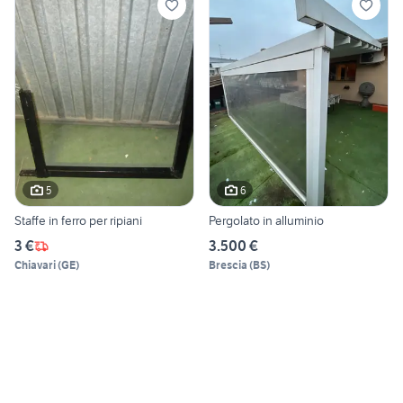
5
6
Staffe in ferro per ripiani
Pergolato in alluminio
3 €
3.500 €
Chiavari
(
GE
)
Brescia
(
BS
)