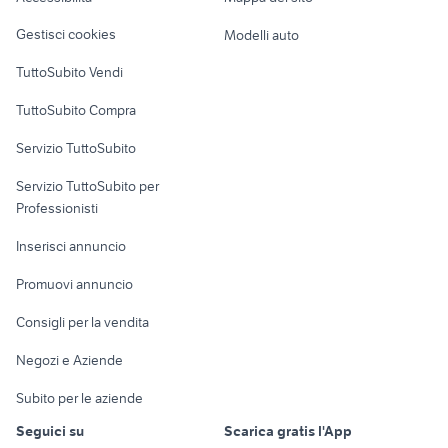
Loft, mansarde e
Veicoli commerciali
altro
Gestisci cookies
Modelli auto
Case vacanza
TuttoSubito Vendi
Uffici e Locali
TuttoSubito Compra
commerciali
Servizio TuttoSubito
elettronica
per la casa e la
sports e hobby
Servizio TuttoSubito per
persona
Informatica
Animali
Professionisti
Arredamento e
Console e
Accessori per
Casalinghi
Inserisci annuncio
Videogiochi
animali
Elettrodomestici
Promuovi annuncio
Audio/Video
Musica e Film
Giardino e Fai da te
Consigli per la vendita
Fotografia
Libri e Riviste
Abbigliamento e
Negozi e Aziende
Telefonia
Strumenti Musicali
Accessori
Subito per le aziende
Sports
Tutto per i bambini
Seguici su
Scarica gratis l'App
Biciclette