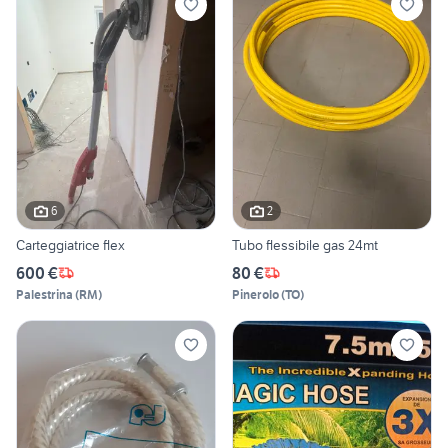
6
2
Carteggiatrice flex
Tubo flessibile gas 24mt
600 €
80 €
Palestrina
(
RM
)
Pinerolo
(
TO
)