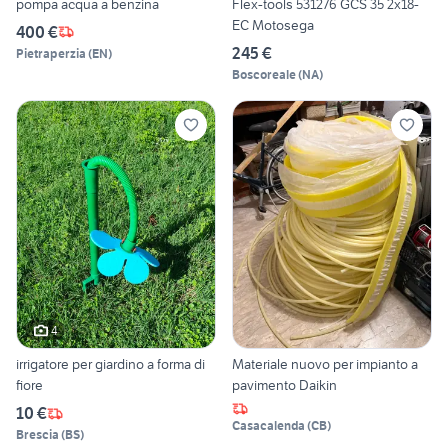
pompa acqua a benzina
Flex-tools 531276 GCS 35 2x18-
EC Motosega
400 €
245 €
Pietraperzia
(
EN
)
Boscoreale
(
NA
)
4
irrigatore per giardino a forma di
Materiale nuovo per impianto a
fiore
pavimento Daikin
10 €
Casacalenda
(
CB
)
Brescia
(
BS
)