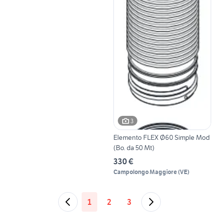
3
Elemento FLEX Ø60 Simple Mod
(Bo. da 50 Mt)
330 €
Campolongo Maggiore
(
VE
)
1
2
3