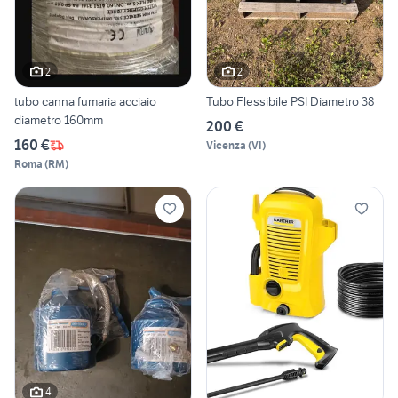
2
2
tubo canna fumaria acciaio
Tubo Flessibile PSI Diametro 38
diametro 160mm
200 €
160 €
Vicenza
(
VI
)
Roma
(
RM
)
4