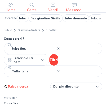
Home
Cerca
Vendi
Messaggi
tubo
flex giardino Sicilia
tubo drenante
tubo anti
Ricerche
Subito
Giardino e fai da te
tubo flex
Cosa cerchi?
Giardino e Fai
Filtri
da te
Salva ricerca
Dal più rilevante
61 risultati
Tubo flex