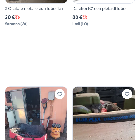
3 Oliatore metallo con tubo flex
Karcher K2 completa di tubo
20 €
80 €
Saronno
(
VA
)
Lodi
(
LO
)