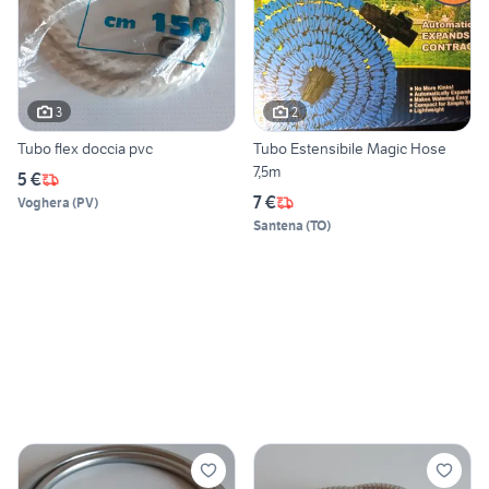
3
2
Tubo flex doccia pvc
Tubo Estensibile Magic Hose
7,5m
5 €
7 €
Voghera
(
PV
)
Santena
(
TO
)