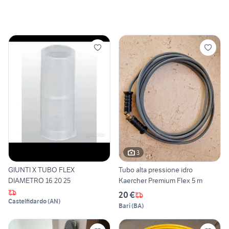
3
GIUNTI X TUBO FLEX
Tubo alta pressione idro
DIAMETRO 16 20 25
Kaercher Premium Flex 5 m
20 €
Castelfidardo
(
AN
)
Bari
(
BA
)