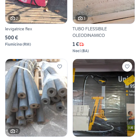
2
3
levigatrice flex
TUBO FLESSIBILE
OLEODINAMICO
500 €
1 €
Fiumicino
(
RM
)
Noci
(
BA
)
2