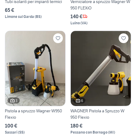
Tubi isolanti per impianti termici
Verniciatore a spruzzo Wagner W
950 FLEXiO
65 €
140 €
Limone sul Garda
(
BS
)
Luino
(
VA
)
3
6
Pistola a spruzzo Wagner W950
WAGNER Pistola a Spruzzo W
Flexio
950 Flexio
100 €
180 €
Sassari
(
SS
)
Pessano con Bornago
(
MI
)