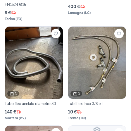
FN1524 Ø15
400 €
8 €
Lomagna
(
LC
)
Torino
(
TO
)
3
3
Tubo flex acciaio diametro 80
Tubi flex inox 3/8 e T
140 €
10 €
Mortara
(
PV
)
Trento
(
TN
)