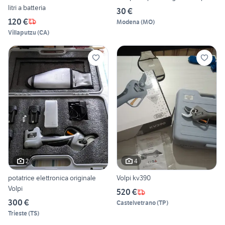
litri a batteria
30 €
120 €
Modena
(
MO
)
Villaputzu
(
CA
)
2
4
potatrice elettronica originale
Volpi kv390
Volpi
520 €
300 €
Castelvetrano
(
TP
)
Trieste
(
TS
)