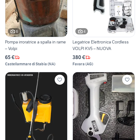
6
4
Pompa irroratrice a spalla in rame
Legatrice Elettronica Cordless
– Volpi
VOLPI KV5 – NUOVA
65 €
380 €
Castellammare di Stabia
(
NA
)
Favara
(
AG
)