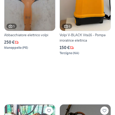
5
6
Abbacchiatore elettrico volpi
Volpi V-BLACK Vita16 - Pompa
irroratrice elettrica
250 €
150 €
Manoppello
(
PE
)
Terzigno
(
NA
)