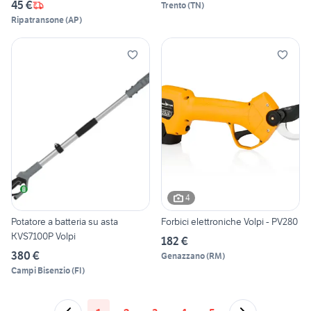
45 €
Trento
(
TN
)
Ripatransone
(
AP
)
4
Potatore a batteria su asta
Forbici elettroniche Volpi - PV280
KVS7100P Volpi
182 €
380 €
Genazzano
(
RM
)
Campi Bisenzio
(
FI
)