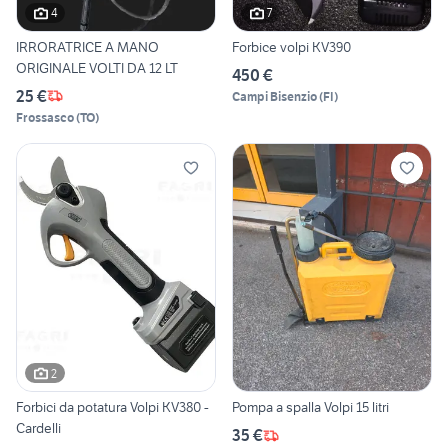
4
7
IRRORATRICE A MANO
Forbice volpi KV390
ORIGINALE VOLTI DA 12 LT
450 €
25 €
Campi Bisenzio
(
FI
)
Frossasco
(
TO
)
2
Forbici da potatura Volpi KV380 -
Pompa a spalla Volpi 15 litri
Cardelli
35 €