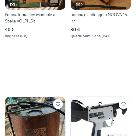
2
5
Pompa Irroratrice Manuale a
pompa giardinaggio NUOVA 15
Spalla VOLPI 15lt
litri
40 €
30 €
Voghera
(
PV
)
Quartu Sant'Elena
(
CA
)