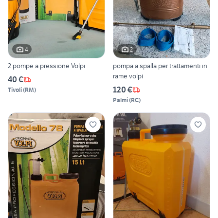
4
2
2 pompe a pressione Volpi
pompa a spalla per trattamenti in
rame volpi
40 €
120 €
Tivoli
(
RM
)
Palmi
(
RC
)