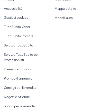
Garage e box
lampade solari da esterno
Caravan e Camper
giardino Forli Cesena provincia
Accessibilità
Mappa del sito
potenti
Loft, mansarde e
Veicoli commerciali
altro
Gestisci cookies
Modelli auto
Case vacanza
TuttoSubito Vendi
Uffici e Locali
TuttoSubito Compra
commerciali
Servizio TuttoSubito
elettronica
per la casa e la
sports e hobby
Servizio TuttoSubito per
persona
Informatica
Animali
Professionisti
Arredamento e
Console e
Accessori per
Casalinghi
Inserisci annuncio
Videogiochi
animali
Elettrodomestici
Promuovi annuncio
Audio/Video
Musica e Film
Giardino e Fai da te
Consigli per la vendita
Fotografia
Libri e Riviste
Abbigliamento e
Negozi e Aziende
Telefonia
Strumenti Musicali
Accessori
Subito per le aziende
Sports