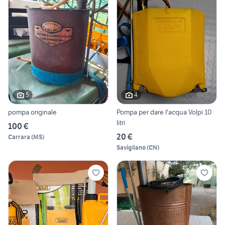
5
4
pompa originale
Pompa per dare l'acqua Volpi 10
litri
100 €
20 €
Carrara
(
MS
)
Savigliano
(
CN
)