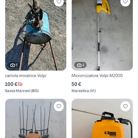
6
4
carriola irroratrice Volpi
Micronizzatore Volpi M2000
100 €
50 €
Sasso Marconi
(
BO
)
Marostica
(
VI
)