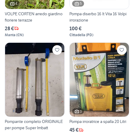
4
5
VOLPE CORTEN arredo giardino
Pompa diserbo 16 lt Vita 16 Volpi
fioriere terrazze
irrorazione
28 €
100 €
Manta
(
CN
)
Cittadella
(
PD
)
3
Pompante completo ORIGINALE
Pompa irroratrice a spalla 20 Litri
per pompe Super Imbatt
45 €