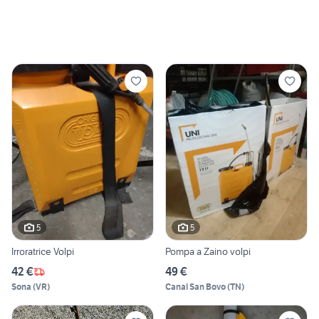
5
5
Irroratrice Volpi
Pompa a Zaino volpi
42 €
49 €
Sona
(
VR
)
Canal San Bovo
(
TN
)