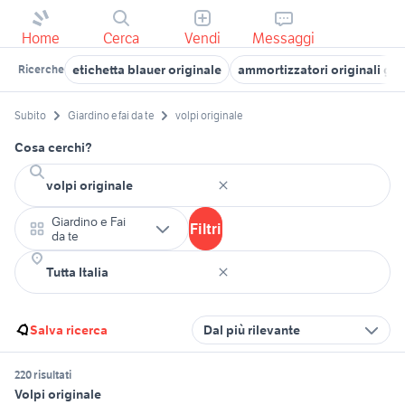
Home
Cerca
Vendi
Messaggi
etichetta blauer originale
ammortizzatori originali gol
Ricerche
Subito
Giardino e fai da te
volpi originale
Cosa cerchi?
Giardino e Fai
Filtri
da te
Salva ricerca
Dal più rilevante
220 risultati
Volpi originale