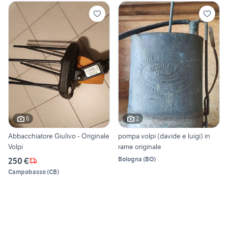
6
2
Abbacchiatore Giulivo - Originale
pompa volpi (davide e luigi) in
Volpi
rame originale
Bologna
(
BO
)
250 €
Campobasso
(
CB
)