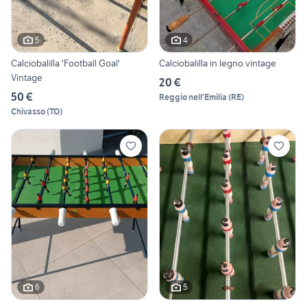
5
4
Calciobalilla 'Football Goal'
Calciobalilla in legno vintage
Vintage
20 €
50 €
Reggio nell'Emilia
(
RE
)
Chivasso
(
TO
)
6
5