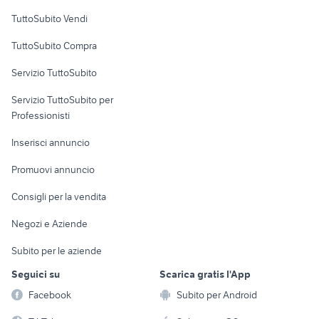
Case vacanza
TuttoSubito Vendi
Uffici e Locali
TuttoSubito Compra
commerciali
Servizio TuttoSubito
elettronica
per la casa e la
sports e hobby
Servizio TuttoSubito per
persona
Informatica
Animali
Professionisti
Arredamento e
Console e
Accessori per
Casalinghi
Inserisci annuncio
Videogiochi
animali
Elettrodomestici
Promuovi annuncio
Audio/Video
Musica e Film
Giardino e Fai da te
Consigli per la vendita
Fotografia
Libri e Riviste
Abbigliamento e
Negozi e Aziende
Telefonia
Strumenti Musicali
Accessori
Subito per le aziende
Sports
Tutto per i bambini
Seguici su
Scarica gratis l'App
Biciclette
Facebook
Subito per Android
Collezionismo