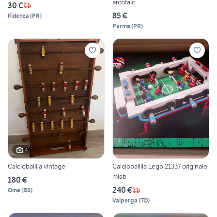
arcofalc
30 €
85 €
Fidenza
(
PR
)
Parma
(
PR
)
4
Calciobalilla vintage
Calciobalilla Lego 21337 originale
misb
180 €
240 €
Ome
(
BS
)
Valperga
(
TO
)