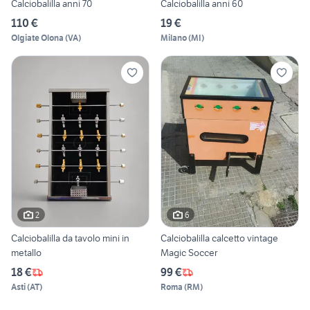
Calciobalilla anni 70
Calciobalilla anni 60
110 €
19 €
Olgiate Olona
(
VA
)
Milano
(
MI
)
2
6
Calciobalilla da tavolo mini in
Calciobalilla calcetto vintage
metallo
Magic Soccer
18 €
99 €
Asti
(
AT
)
Roma
(
RM
)