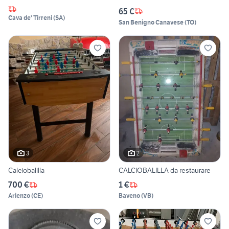
65 €
Cava de' Tirreni
(
SA
)
San Benigno Canavese
(
TO
)
3
2
Calciobalilla
CALCIOBALILLA da restaurare
700 €
1 €
Arienzo
(
CE
)
Baveno
(
VB
)