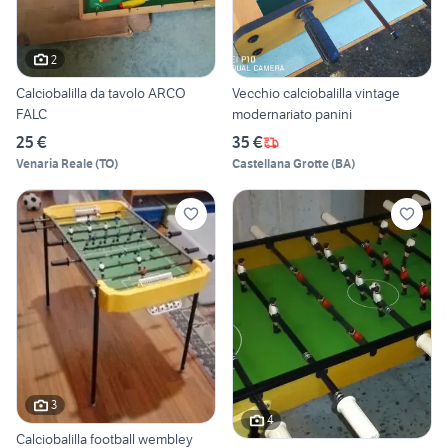
2
Calciobalilla da tavolo ARCO
Vecchio calciobalilla vintage
FALC
modernariato panini
25 €
35 €
Venaria Reale
(
TO
)
Castellana Grotte
(
BA
)
3
4
Calciobalilla football wembley