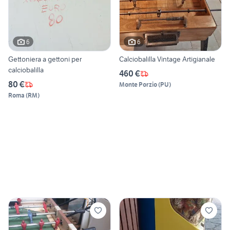
6
6
Gettoniera a gettoni per
Calciobalilla Vintage Artigianale
calciobalilla
460 €
80 €
Monte Porzio
(
PU
)
Roma
(
RM
)