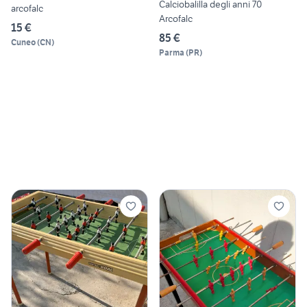
Calciobalilla degli anni 70
arcofalc
Arcofalc
15 €
85 €
Cuneo
(
CN
)
Parma
(
PR
)