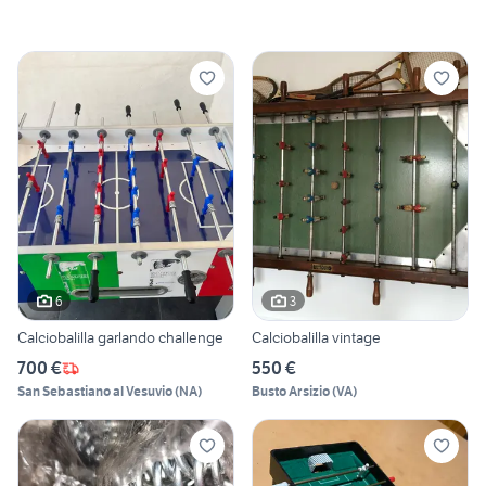
6
3
Calciobalilla garlando challenge
Calciobalilla vintage
700 €
550 €
San Sebastiano al Vesuvio
(
NA
)
Busto Arsizio
(
VA
)