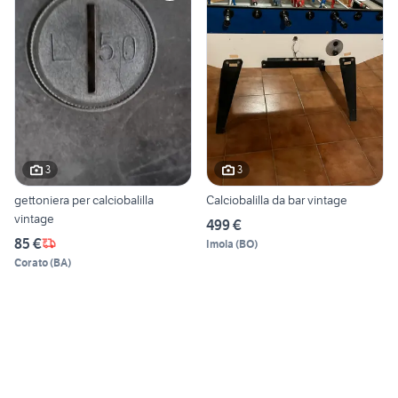
3
3
gettoniera per calciobalilla
Calciobalilla da bar vintage
vintage
499 €
85 €
Imola
(
BO
)
Corato
(
BA
)