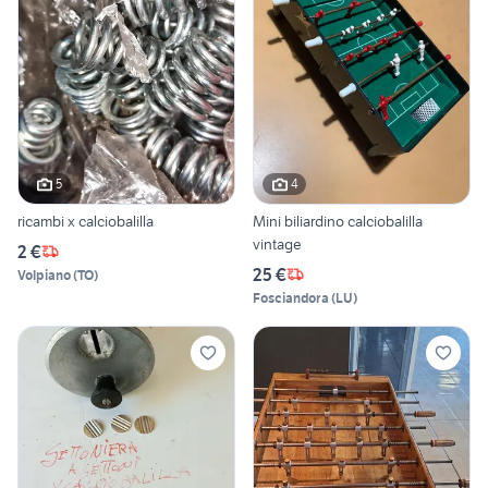
5
4
ricambi x calciobalilla
Mini biliardino calciobalilla
vintage
2 €
25 €
Volpiano
(
TO
)
Fosciandora
(
LU
)