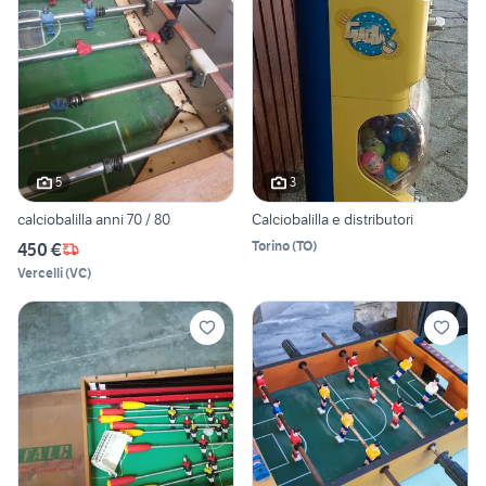
5
3
calciobalilla anni 70 / 80
Calciobalilla e distributori
Torino
(
TO
)
450 €
Vercelli
(
VC
)