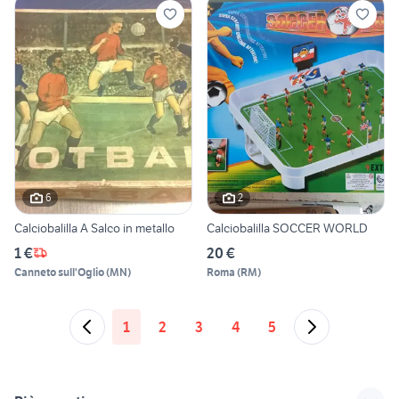
6
2
Calciobalilla A Salco in metallo
Calciobalilla SOCCER WORLD
1 €
20 €
Canneto sull'Oglio
(
MN
)
Roma
(
RM
)
1
2
3
4
5