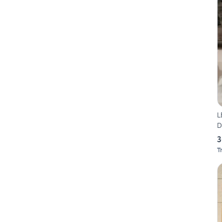
L
D
3
T