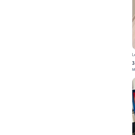
L
3
M