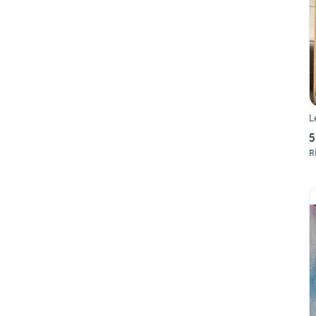
L
5
R