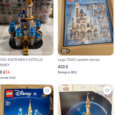
4
EGO 40478 MINI-CASTELLO
Lego 71040 castello disney
ISNEY
420 €
0 €
Bologna
(
BO
)
recate
(
NO
)