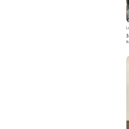
L
3
R