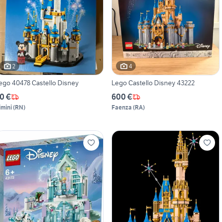
2
4
ego 40478 Castello Disney
Lego Castello Disney 43222
0 €
600 €
imini
(
RN
)
Faenza
(
RA
)