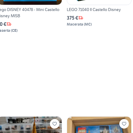
ego DISNEY 40478 - Mini Castello
LEGO 71040 Il Castello Disney
isney MISB
375 €
0 €
Macerata
(
MC
)
aserta
(
CE
)