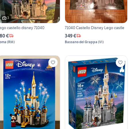
3
ego castello disney 71040
71040 Castello Disney Lego castle
80 €
349 €
oma
(
RM
)
Bassano del Grappa
(
VI
)