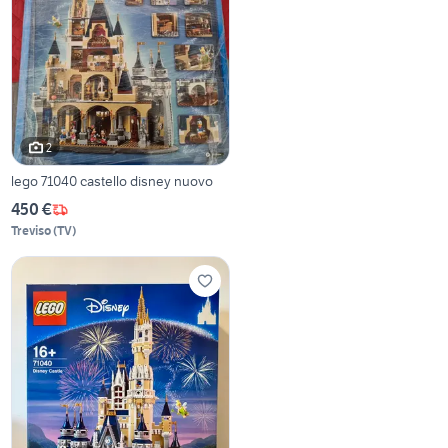
2
lego 71040 castello disney nuovo
450 €
Treviso
(
TV
)