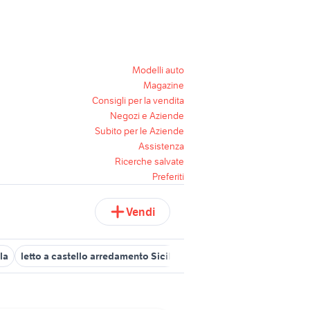
Modelli auto
Magazine
Consigli per la vendita
Negozi e Aziende
Subito per le Aziende
Assistenza
Ricerche salvate
Preferiti
Vendi
la
letto a castello arredamento Sicilia
bricklink lego
case in v