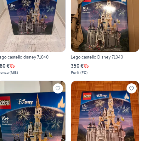
ego castello disney 71040
Lego castello Disney 71040
80 €
350 €
onza
(
MB
)
Forli'
(
FC
)